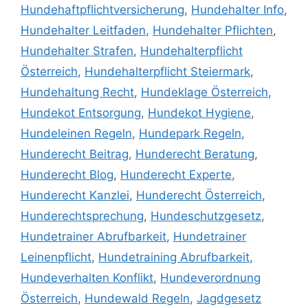
Hundehaftpflichtversicherung
,
Hundehalter Info
,
Hundehalter Leitfaden
,
Hundehalter Pflichten
,
Hundehalter Strafen
,
Hundehalterpflicht
Österreich
,
Hundehalterpflicht Steiermark
,
Hundehaltung Recht
,
Hundeklage Österreich
,
Hundekot Entsorgung
,
Hundekot Hygiene
,
Hundeleinen Regeln
,
Hundepark Regeln
,
Hunderecht Beitrag
,
Hunderecht Beratung
,
Hunderecht Blog
,
Hunderecht Experte
,
Hunderecht Kanzlei
,
Hunderecht Österreich
,
Hunderechtsprechung
,
Hundeschutzgesetz
,
Hundetrainer Abrufbarkeit
,
Hundetrainer
Leinenpflicht
,
Hundetraining Abrufbarkeit
,
Hundeverhalten Konflikt
,
Hundeverordnung
Österreich
,
Hundewald Regeln
,
Jagdgesetz