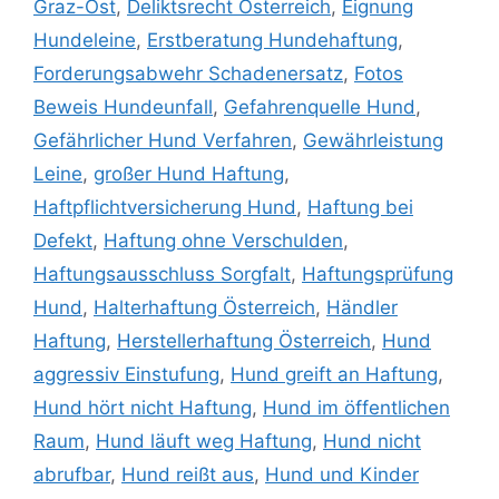
Graz-Ost
,
Deliktsrecht Österreich
,
Eignung
Hundeleine
,
Erstberatung Hundehaftung
,
Forderungsabwehr Schadenersatz
,
Fotos
Beweis Hundeunfall
,
Gefahrenquelle Hund
,
Gefährlicher Hund Verfahren
,
Gewährleistung
Leine
,
großer Hund Haftung
,
Haftpflichtversicherung Hund
,
Haftung bei
Defekt
,
Haftung ohne Verschulden
,
Haftungsausschluss Sorgfalt
,
Haftungsprüfung
Hund
,
Halterhaftung Österreich
,
Händler
Haftung
,
Herstellerhaftung Österreich
,
Hund
aggressiv Einstufung
,
Hund greift an Haftung
,
Hund hört nicht Haftung
,
Hund im öffentlichen
Raum
,
Hund läuft weg Haftung
,
Hund nicht
abrufbar
,
Hund reißt aus
,
Hund und Kinder