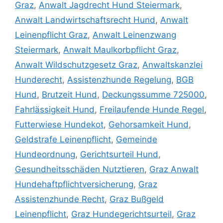
Graz
,
Anwalt Jagdrecht Hund Steiermark
,
Anwalt Landwirtschaftsrecht Hund
,
Anwalt
Leinenpflicht Graz
,
Anwalt Leinenzwang
Steiermark
,
Anwalt Maulkorbpflicht Graz
,
Anwalt Wildschutzgesetz Graz
,
Anwaltskanzlei
Hunderecht
,
Assistenzhunde Regelung
,
BGB
Hund
,
Brutzeit Hund
,
Deckungssumme 725000
,
Fahrlässigkeit Hund
,
Freilaufende Hunde Regel
,
Futterwiese Hundekot
,
Gehorsamkeit Hund
,
Geldstrafe Leinenpflicht
,
Gemeinde
Hundeordnung
,
Gerichtsurteil Hund
,
Gesundheitsschäden Nutztieren
,
Graz Anwalt
Hundehaftpflichtversicherung
,
Graz
Assistenzhunde Recht
,
Graz Bußgeld
Leinenpflicht
,
Graz Hundegerichtsurteil
,
Graz