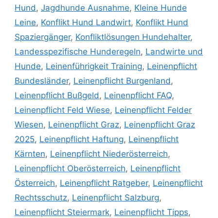
Hund
,
Jagdhunde Ausnahme
,
Kleine Hunde
Leine
,
Konflikt Hund Landwirt
,
Konflikt Hund
Spaziergänger
,
Konfliktlösungen Hundehalter
,
Landesspezifische Hunderegeln
,
Landwirte und
Hunde
,
Leinenführigkeit Training
,
Leinenpflicht
Bundesländer
,
Leinenpflicht Burgenland
,
Leinenpflicht Bußgeld
,
Leinenpflicht FAQ
,
Leinenpflicht Feld Wiese
,
Leinenpflicht Felder
Wiesen
,
Leinenpflicht Graz
,
Leinenpflicht Graz
2025
,
Leinenpflicht Haftung
,
Leinenpflicht
Kärnten
,
Leinenpflicht Niederösterreich
,
Leinenpflicht Oberösterreich
,
Leinenpflicht
Österreich
,
Leinenpflicht Ratgeber
,
Leinenpflicht
Rechtsschutz
,
Leinenpflicht Salzburg
,
Leinenpflicht Steiermark
,
Leinenpflicht Tipps
,