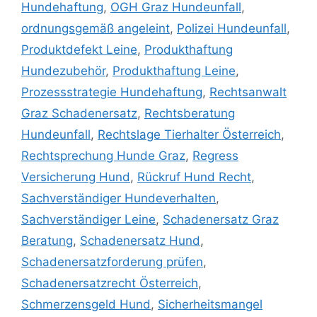
Hundehaftung
,
OGH Graz Hundeunfall
,
ordnungsgemäß angeleint
,
Polizei Hundeunfall
,
Produktdefekt Leine
,
Produkthaftung
Hundezubehör
,
Produkthaftung Leine
,
Prozessstrategie Hundehaftung
,
Rechtsanwalt
Graz Schadenersatz
,
Rechtsberatung
Hundeunfall
,
Rechtslage Tierhalter Österreich
,
Rechtsprechung Hunde Graz
,
Regress
Versicherung Hund
,
Rückruf Hund Recht
,
Sachverständiger Hundeverhalten
,
Sachverständiger Leine
,
Schadenersatz Graz
Beratung
,
Schadenersatz Hund
,
Schadenersatzforderung prüfen
,
Schadenersatzrecht Österreich
,
Schmerzensgeld Hund
,
Sicherheitsmangel