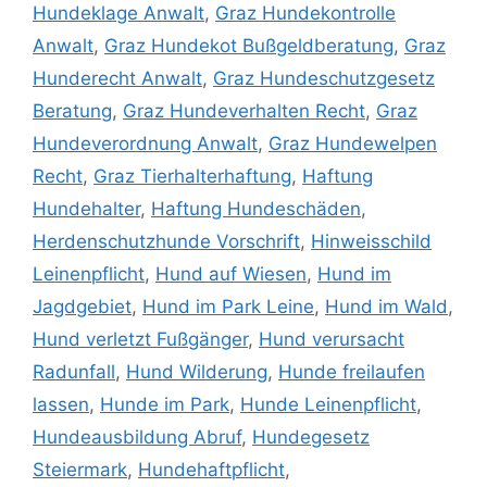
Hundeklage Anwalt
,
Graz Hundekontrolle
Anwalt
,
Graz Hundekot Bußgeldberatung
,
Graz
Hunderecht Anwalt
,
Graz Hundeschutzgesetz
Beratung
,
Graz Hundeverhalten Recht
,
Graz
Hundeverordnung Anwalt
,
Graz Hundewelpen
Recht
,
Graz Tierhalterhaftung
,
Haftung
Hundehalter
,
Haftung Hundeschäden
,
Herdenschutzhunde Vorschrift
,
Hinweisschild
Leinenpflicht
,
Hund auf Wiesen
,
Hund im
Jagdgebiet
,
Hund im Park Leine
,
Hund im Wald
,
Hund verletzt Fußgänger
,
Hund verursacht
Radunfall
,
Hund Wilderung
,
Hunde freilaufen
lassen
,
Hunde im Park
,
Hunde Leinenpflicht
,
Hundeausbildung Abruf
,
Hundegesetz
Steiermark
,
Hundehaftpflicht
,