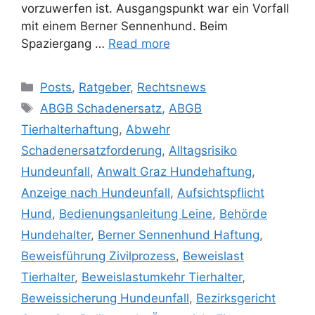
vorzuwerfen ist. Ausgangspunkt war ein Vorfall
mit einem Berner Sennenhund. Beim
Spaziergang …
Read more
Posts
,
Ratgeber
,
Rechtsnews
ABGB Schadenersatz
,
ABGB
Tierhalterhaftung
,
Abwehr
Schadenersatzforderung
,
Alltagsrisiko
Hundeunfall
,
Anwalt Graz Hundehaftung
,
Anzeige nach Hundeunfall
,
Aufsichtspflicht
Hund
,
Bedienungsanleitung Leine
,
Behörde
Hundehalter
,
Berner Sennenhund Haftung
,
Beweisführung Zivilprozess
,
Beweislast
Tierhalter
,
Beweislastumkehr Tierhalter
,
Beweissicherung Hundeunfall
,
Bezirksgericht