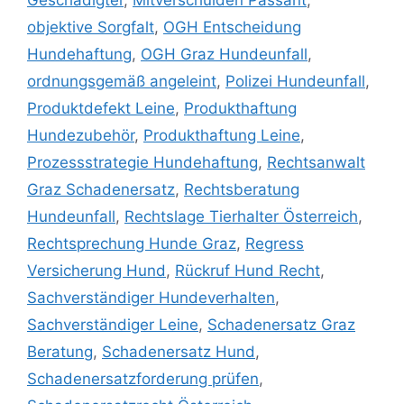
Geschädigter
,
Mitverschulden Passant
,
objektive Sorgfalt
,
OGH Entscheidung
Hundehaftung
,
OGH Graz Hundeunfall
,
ordnungsgemäß angeleint
,
Polizei Hundeunfall
,
Produktdefekt Leine
,
Produkthaftung
Hundezubehör
,
Produkthaftung Leine
,
Prozessstrategie Hundehaftung
,
Rechtsanwalt
Graz Schadenersatz
,
Rechtsberatung
Hundeunfall
,
Rechtslage Tierhalter Österreich
,
Rechtsprechung Hunde Graz
,
Regress
Versicherung Hund
,
Rückruf Hund Recht
,
Sachverständiger Hundeverhalten
,
Sachverständiger Leine
,
Schadenersatz Graz
Beratung
,
Schadenersatz Hund
,
Schadenersatzforderung prüfen
,