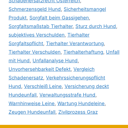
Schadenersatzrecht Österreich
,
Schmerzensgeld Hund
,
Sicherheitsmangel
Produkt
,
Sorgfalt beim Gassigehen
,
Sorgfaltsmaßstab Tierhalter
,
Sturz durch Hund
,
subjektives Verschulden
,
Tierhalter
Sorgfaltspflicht
,
Tierhalter Verantwortung
,
Tierhalter Verschulden
,
Tierhalterhaftung
,
Unfall
mit Hund
,
Unfallanalyse Hund
,
Unvorhersehbarkeit Defekt
,
Vergleich
Schadenersatz
,
Verkehrssicherungspflicht
Hund
,
Verschleiß Leine
,
Versicherung deckt
Hundeunfall
,
Verwaltungsstrafe Hund
,
Warnhinweise Leine
,
Wartung Hundeleine
,
Zeugen Hundeunfall
,
Zivilprozess Graz