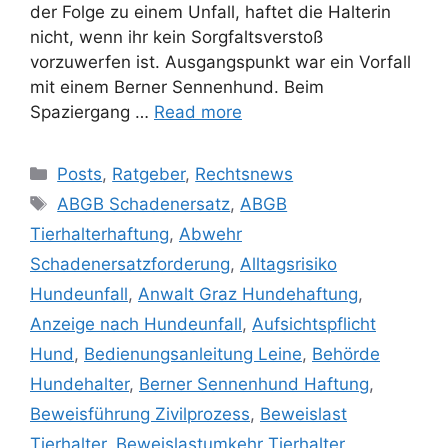
der Folge zu einem Unfall, haftet die Halterin
nicht, wenn ihr kein Sorgfaltsverstoß
vorzuwerfen ist. Ausgangspunkt war ein Vorfall
mit einem Berner Sennenhund. Beim
Spaziergang …
Read more
Posts
,
Ratgeber
,
Rechtsnews
ABGB Schadenersatz
,
ABGB
Tierhalterhaftung
,
Abwehr
Schadenersatzforderung
,
Alltagsrisiko
Hundeunfall
,
Anwalt Graz Hundehaftung
,
Anzeige nach Hundeunfall
,
Aufsichtspflicht
Hund
,
Bedienungsanleitung Leine
,
Behörde
Hundehalter
,
Berner Sennenhund Haftung
,
Beweisführung Zivilprozess
,
Beweislast
Tierhalter
,
Beweislastumkehr Tierhalter
,