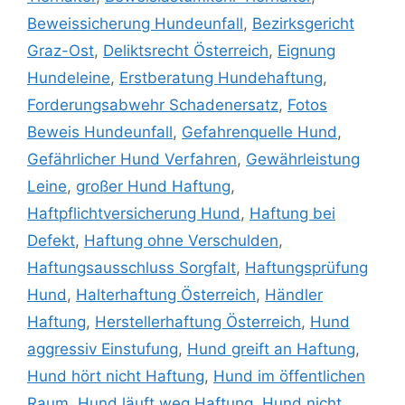
Beweissicherung Hundeunfall
,
Bezirksgericht
Graz-Ost
,
Deliktsrecht Österreich
,
Eignung
Hundeleine
,
Erstberatung Hundehaftung
,
Forderungsabwehr Schadenersatz
,
Fotos
Beweis Hundeunfall
,
Gefahrenquelle Hund
,
Gefährlicher Hund Verfahren
,
Gewährleistung
Leine
,
großer Hund Haftung
,
Haftpflichtversicherung Hund
,
Haftung bei
Defekt
,
Haftung ohne Verschulden
,
Haftungsausschluss Sorgfalt
,
Haftungsprüfung
Hund
,
Halterhaftung Österreich
,
Händler
Haftung
,
Herstellerhaftung Österreich
,
Hund
aggressiv Einstufung
,
Hund greift an Haftung
,
Hund hört nicht Haftung
,
Hund im öffentlichen
Raum
,
Hund läuft weg Haftung
,
Hund nicht