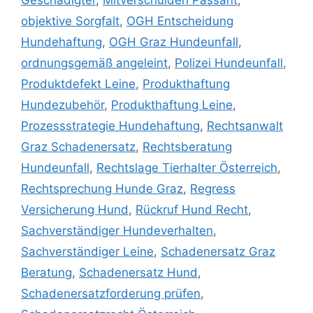
Geschädigter
,
Mitverschulden Passant
,
objektive Sorgfalt
,
OGH Entscheidung
Hundehaftung
,
OGH Graz Hundeunfall
,
ordnungsgemäß angeleint
,
Polizei Hundeunfall
,
Produktdefekt Leine
,
Produkthaftung
Hundezubehör
,
Produkthaftung Leine
,
Prozessstrategie Hundehaftung
,
Rechtsanwalt
Graz Schadenersatz
,
Rechtsberatung
Hundeunfall
,
Rechtslage Tierhalter Österreich
,
Rechtsprechung Hunde Graz
,
Regress
Versicherung Hund
,
Rückruf Hund Recht
,
Sachverständiger Hundeverhalten
,
Sachverständiger Leine
,
Schadenersatz Graz
Beratung
,
Schadenersatz Hund
,
Schadenersatzforderung prüfen
,