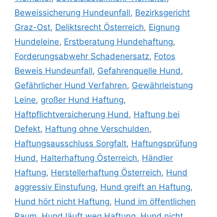
Beweissicherung Hundeunfall
,
Bezirksgericht
Graz-Ost
,
Deliktsrecht Österreich
,
Eignung
Hundeleine
,
Erstberatung Hundehaftung
,
Forderungsabwehr Schadenersatz
,
Fotos
Beweis Hundeunfall
,
Gefahrenquelle Hund
,
Gefährlicher Hund Verfahren
,
Gewährleistung
Leine
,
großer Hund Haftung
,
Haftpflichtversicherung Hund
,
Haftung bei
Defekt
,
Haftung ohne Verschulden
,
Haftungsausschluss Sorgfalt
,
Haftungsprüfung
Hund
,
Halterhaftung Österreich
,
Händler
Haftung
,
Herstellerhaftung Österreich
,
Hund
aggressiv Einstufung
,
Hund greift an Haftung
,
Hund hört nicht Haftung
,
Hund im öffentlichen
Raum
,
Hund läuft weg Haftung
,
Hund nicht