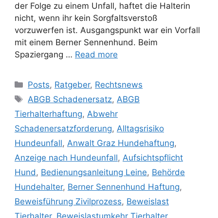
der Folge zu einem Unfall, haftet die Halterin
nicht, wenn ihr kein Sorgfaltsverstoß
vorzuwerfen ist. Ausgangspunkt war ein Vorfall
mit einem Berner Sennenhund. Beim
Spaziergang …
Read more
Posts
,
Ratgeber
,
Rechtsnews
ABGB Schadenersatz
,
ABGB
Tierhalterhaftung
,
Abwehr
Schadenersatzforderung
,
Alltagsrisiko
Hundeunfall
,
Anwalt Graz Hundehaftung
,
Anzeige nach Hundeunfall
,
Aufsichtspflicht
Hund
,
Bedienungsanleitung Leine
,
Behörde
Hundehalter
,
Berner Sennenhund Haftung
,
Beweisführung Zivilprozess
,
Beweislast
Tierhalter
,
Beweislastumkehr Tierhalter
,