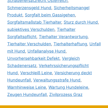
Schadenersatzrecht Österreich
,
Schmerzensgeld Hund
,
Sicherheitsmangel
Produkt
,
Sorgfalt beim Gassigehen
,
Sorgfaltsmaßstab Tierhalter
,
Sturz durch Hund
,
subjektives Verschulden
,
Tierhalter
Sorgfaltspflicht
,
Tierhalter Verantwortung
,
Tierhalter Verschulden
,
Tierhalterhaftung
,
Unfall
mit Hund
,
Unfallanalyse Hund
,
Unvorhersehbarkeit Defekt
,
Vergleich
Schadenersatz
,
Verkehrssicherungspflicht
Hund
,
Verschleiß Leine
,
Versicherung deckt
Hundeunfall
,
Verwaltungsstrafe Hund
,
Warnhinweise Leine
,
Wartung Hundeleine
,
Zeugen Hundeunfall
,
Zivilprozess Graz