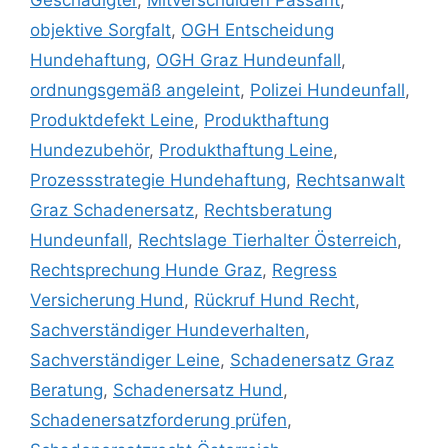
Geschädigter
,
Mitverschulden Passant
,
objektive Sorgfalt
,
OGH Entscheidung
Hundehaftung
,
OGH Graz Hundeunfall
,
ordnungsgemäß angeleint
,
Polizei Hundeunfall
,
Produktdefekt Leine
,
Produkthaftung
Hundezubehör
,
Produkthaftung Leine
,
Prozessstrategie Hundehaftung
,
Rechtsanwalt
Graz Schadenersatz
,
Rechtsberatung
Hundeunfall
,
Rechtslage Tierhalter Österreich
,
Rechtsprechung Hunde Graz
,
Regress
Versicherung Hund
,
Rückruf Hund Recht
,
Sachverständiger Hundeverhalten
,
Sachverständiger Leine
,
Schadenersatz Graz
Beratung
,
Schadenersatz Hund
,
Schadenersatzforderung prüfen
,