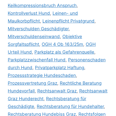
Keilkompressionsbruch Anspruch
,
Kontrollverlust Hund
,
Leinen- und
Maulkorbpflicht
,
Leinenpflicht Privatgrund
,
Mitverschulden Geschädigter
,
Mitverschuldenseinwand
,
Objektive
Sorgfaltspflicht
,
OGH 4 Ob 163/25m
,
OGH
Urteil Hund
,
Parkplatz als Gefahrenquelle
,
Parkplatzzwischenfall Hund
,
Personenschaden
durch Hund
,
Privatparkplatz Haftung
,
Prozessstrategie Hundeschaden
,
Prozessvertretung Graz
,
Rechtliche Beratung
Hundevorfall
,
Rechtsanwalt Graz
,
Rechtsanwalt
Graz Hunderecht
,
Rechtsberatung für
Geschädigte
,
Rechtsberatung für Hundehalter
,
Rechtsberatung Hundebiss Graz
,
Rechtsfolgen