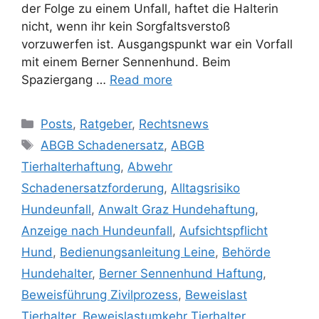
der Folge zu einem Unfall, haftet die Halterin
nicht, wenn ihr kein Sorgfaltsverstoß
vorzuwerfen ist. Ausgangspunkt war ein Vorfall
mit einem Berner Sennenhund. Beim
Spaziergang …
Read more
Posts
,
Ratgeber
,
Rechtsnews
ABGB Schadenersatz
,
ABGB
Tierhalterhaftung
,
Abwehr
Schadenersatzforderung
,
Alltagsrisiko
Hundeunfall
,
Anwalt Graz Hundehaftung
,
Anzeige nach Hundeunfall
,
Aufsichtspflicht
Hund
,
Bedienungsanleitung Leine
,
Behörde
Hundehalter
,
Berner Sennenhund Haftung
,
Beweisführung Zivilprozess
,
Beweislast
Tierhalter
,
Beweislastumkehr Tierhalter
,