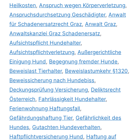
Heilkosten
,
Anspruch wegen Körperverletzung
,
Anspruchsdurchsetzung Geschädigter
,
Anwalt
für Schadenersatzrecht Graz
,
Anwalt Graz
,
Anwaltskanzlei Graz Schadenersatz
,
Aufsichtspflicht Hundehalter
,
Aufsichtspflichtverletzung
,
Außergerichtliche
Einigung Hund
,
Begegnung fremder Hunde
,
Beweislast Tierhalter
,
Beweislastumkehr §1320
,
Beweissicherung nach Hundebiss
,
Deckungsprüfung Versicherung
,
Deliktsrecht
Österreich
,
Fahrlässigkeit Hundehalter
,
Ferienwohnung Haftungsfall
,
Gefährdungshaftung Tier
,
Gefährlichkeit des
Hundes
,
Gutachten Hundeverhalten
,
Haftpflichtversicherung Hund
,
Haftung auf