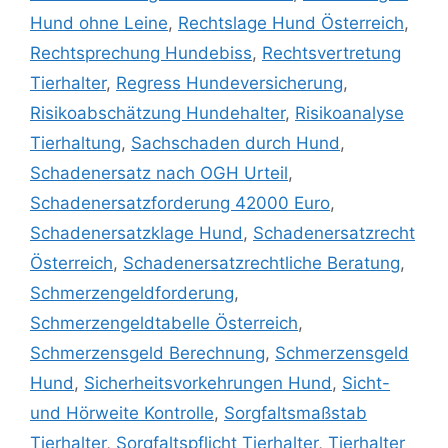
Hund ohne Leine
,
Rechtslage Hund Österreich
,
Rechtsprechung Hundebiss
,
Rechtsvertretung
Tierhalter
,
Regress Hundeversicherung
,
Risikoabschätzung Hundehalter
,
Risikoanalyse
Tierhaltung
,
Sachschaden durch Hund
,
Schadenersatz nach OGH Urteil
,
Schadenersatzforderung 42000 Euro
,
Schadenersatzklage Hund
,
Schadenersatzrecht
Österreich
,
Schadenersatzrechtliche Beratung
,
Schmerzengeldforderung
,
Schmerzengeldtabelle Österreich
,
Schmerzensgeld Berechnung
,
Schmerzensgeld
Hund
,
Sicherheitsvorkehrungen Hund
,
Sicht-
und Hörweite Kontrolle
,
Sorgfaltsmaßstab
Tierhalter
,
Sorgfaltspflicht Tierhalter
,
Tierhalter