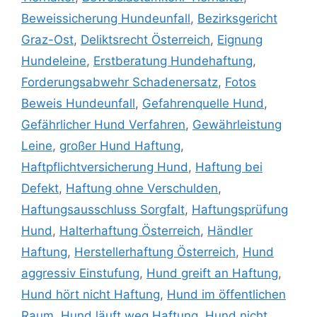
Beweissicherung Hundeunfall
,
Bezirksgericht
Graz-Ost
,
Deliktsrecht Österreich
,
Eignung
Hundeleine
,
Erstberatung Hundehaftung
,
Forderungsabwehr Schadenersatz
,
Fotos
Beweis Hundeunfall
,
Gefahrenquelle Hund
,
Gefährlicher Hund Verfahren
,
Gewährleistung
Leine
,
großer Hund Haftung
,
Haftpflichtversicherung Hund
,
Haftung bei
Defekt
,
Haftung ohne Verschulden
,
Haftungsausschluss Sorgfalt
,
Haftungsprüfung
Hund
,
Halterhaftung Österreich
,
Händler
Haftung
,
Herstellerhaftung Österreich
,
Hund
aggressiv Einstufung
,
Hund greift an Haftung
,
Hund hört nicht Haftung
,
Hund im öffentlichen
Raum
,
Hund läuft weg Haftung
,
Hund nicht