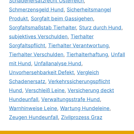
Schadenersatzrecht Österreich
,
Schmerzensgeld Hund
,
Sicherheitsmangel
Produkt
,
Sorgfalt beim Gassigehen
,
Sorgfaltsmaßstab Tierhalter
,
Sturz durch Hund
,
subjektives Verschulden
,
Tierhalter
Sorgfaltspflicht
,
Tierhalter Verantwortung
,
Tierhalter Verschulden
,
Tierhalterhaftung
,
Unfall
mit Hund
,
Unfallanalyse Hund
,
Unvorhersehbarkeit Defekt
,
Vergleich
Schadenersatz
,
Verkehrssicherungspflicht
Hund
,
Verschleiß Leine
,
Versicherung deckt
Hundeunfall
,
Verwaltungsstrafe Hund
,
Warnhinweise Leine
,
Wartung Hundeleine
,
Zeugen Hundeunfall
,
Zivilprozess Graz