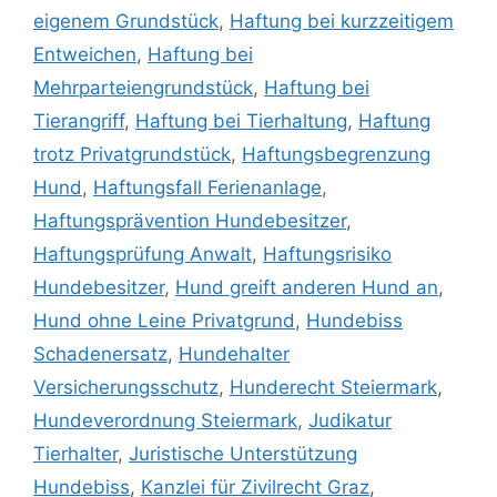
eigenem Grundstück
,
Haftung bei kurzzeitigem
Entweichen
,
Haftung bei
Mehrparteiengrundstück
,
Haftung bei
Tierangriff
,
Haftung bei Tierhaltung
,
Haftung
trotz Privatgrundstück
,
Haftungsbegrenzung
Hund
,
Haftungsfall Ferienanlage
,
Haftungsprävention Hundebesitzer
,
Haftungsprüfung Anwalt
,
Haftungsrisiko
Hundebesitzer
,
Hund greift anderen Hund an
,
Hund ohne Leine Privatgrund
,
Hundebiss
Schadenersatz
,
Hundehalter
Versicherungsschutz
,
Hunderecht Steiermark
,
Hundeverordnung Steiermark
,
Judikatur
Tierhalter
,
Juristische Unterstützung
Hundebiss
,
Kanzlei für Zivilrecht Graz
,