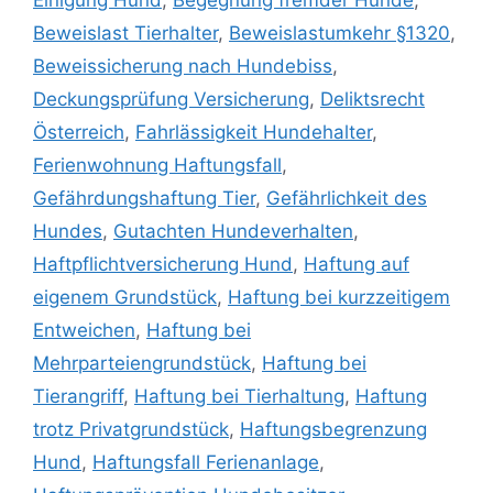
Einigung Hund
,
Begegnung fremder Hunde
,
Beweislast Tierhalter
,
Beweislastumkehr §1320
,
Beweissicherung nach Hundebiss
,
Deckungsprüfung Versicherung
,
Deliktsrecht
Österreich
,
Fahrlässigkeit Hundehalter
,
Ferienwohnung Haftungsfall
,
Gefährdungshaftung Tier
,
Gefährlichkeit des
Hundes
,
Gutachten Hundeverhalten
,
Haftpflichtversicherung Hund
,
Haftung auf
eigenem Grundstück
,
Haftung bei kurzzeitigem
Entweichen
,
Haftung bei
Mehrparteiengrundstück
,
Haftung bei
Tierangriff
,
Haftung bei Tierhaltung
,
Haftung
trotz Privatgrundstück
,
Haftungsbegrenzung
Hund
,
Haftungsfall Ferienanlage
,