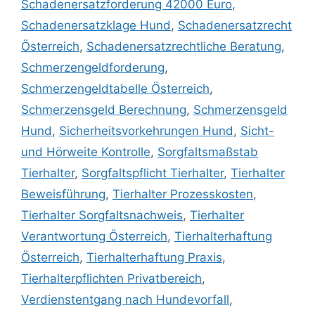
Schadenersatzforderung 42000 Euro
,
Schadenersatzklage Hund
,
Schadenersatzrecht
Österreich
,
Schadenersatzrechtliche Beratung
,
Schmerzengeldforderung
,
Schmerzengeldtabelle Österreich
,
Schmerzensgeld Berechnung
,
Schmerzensgeld
Hund
,
Sicherheitsvorkehrungen Hund
,
Sicht-
und Hörweite Kontrolle
,
Sorgfaltsmaßstab
Tierhalter
,
Sorgfaltspflicht Tierhalter
,
Tierhalter
Beweisführung
,
Tierhalter Prozesskosten
,
Tierhalter Sorgfaltsnachweis
,
Tierhalter
Verantwortung Österreich
,
Tierhalterhaftung
Österreich
,
Tierhalterhaftung Praxis
,
Tierhalterpflichten Privatbereich
,
Verdienstentgang nach Hundevorfall
,