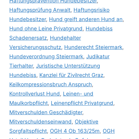
Haftungsprävention Hundebesitzer
,
Haftungsprüfung Anwalt
,
Haftungsrisiko
Hundebesitzer
,
Hund greift anderen Hund an
,
Hund ohne Leine Privatgrund
,
Hundebiss
Schadenersatz
,
Hundehalter
Versicherungsschutz
,
Hunderecht Steiermark
,
Hundeverordnung Steiermark
,
Judikatur
Tierhalter
,
Juristische Unterstützung
Hundebiss
,
Kanzlei für Zivilrecht Graz
,
Keilkompressionsbruch Anspruch
,
Kontrollverlust Hund
,
Leinen- und
Maulkorbpflicht
,
Leinenpflicht Privatgrund
,
Mitverschulden Geschädigter
,
Mitverschuldenseinwand
,
Objektive
Sorgfaltspflicht
,
OGH 4 Ob 163/25m
,
OGH