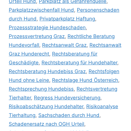
Urteil Hund
,
Parkplatz als Gefahrenquelle
,
Parkplatzzwischenfall Hund
,
Personenschaden
durch Hund
,
Privatparkplatz Haftung
,
Prozessstrategie Hundeschaden
,
Prozessvertretung Graz
,
Rechtliche Beratung
Hundevorfall
,
Rechtsanwalt Graz
,
Rechtsanwalt
Graz Hunderecht
,
Rechtsberatung für
Geschädigte
,
Rechtsberatung für Hundehalter
,
Rechtsberatung Hundebiss Graz
,
Rechtsfolgen
Hund ohne Leine
,
Rechtslage Hund Österreich
,
Rechtsprechung Hundebiss
,
Rechtsvertretung
Tierhalter
,
Regress Hundeversicherung
,
Risikoabschätzung Hundehalter
,
Risikoanalyse
Tierhaltung
,
Sachschaden durch Hund
,
Schadenersatz nach OGH Urteil
,