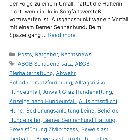
der Folge zu einem Unfall, haftet die Halterin
nicht, wenn ihr kein Sorgfaltsverstoß
vorzuwerfen ist. Ausgangspunkt war ein Vorfall
mit einem Berner Sennenhund. Beim
Spaziergang …
Read more
Posts
,
Ratgeber
,
Rechtsnews
ABGB Schadenersatz
,
ABGB
Tierhalterhaftung
,
Abwehr
Schadenersatzforderung
,
Alltagsrisiko
Hundeunfall
,
Anwalt Graz Hundehaftung
,
Anzeige nach Hundeunfall
,
Aufsichtspflicht
Hund
,
Bedienungsanleitung Leine
,
Behörde
Hundehalter
,
Berner Sennenhund Haftung
,
Beweisführung Zivilprozess
,
Beweislast
Tierhalter
,
Beweislastumkehr Tierhalter
,