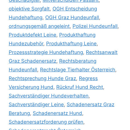
Geschädigter
,
Mitverschulden Passant
,
objektive Sorgfalt
,
OGH Entscheidung
Hundehaftung
,
OGH Graz Hundeunfall
,
ordnungsgemäß angeleint
,
Polizei Hundeunfall
,
Produktdefekt Leine
,
Produkthaftung
Hundezubehör
,
Produkthaftung Leine
,
Prozessstrategie Hundehaftung
,
Rechtsanwalt
Graz Schadenersatz
,
Rechtsberatung
Hundeunfall
,
Rechtslage Tierhalter Österreich
,
Rechtsprechung Hunde Graz
,
Regress
Versicherung Hund
,
Rückruf Hund Recht
,
Sachverständiger Hundeverhalten
,
Sachverständiger Leine
,
Schadenersatz Graz
Beratung
,
Schadenersatz Hund
,
Schadenersatzforderung prüfen
,