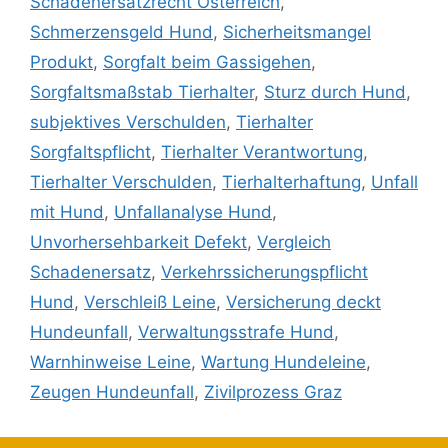
Schadenersatzrecht Österreich
,
Schmerzensgeld Hund
,
Sicherheitsmangel
Produkt
,
Sorgfalt beim Gassigehen
,
Sorgfaltsmaßstab Tierhalter
,
Sturz durch Hund
,
subjektives Verschulden
,
Tierhalter
Sorgfaltspflicht
,
Tierhalter Verantwortung
,
Tierhalter Verschulden
,
Tierhalterhaftung
,
Unfall
mit Hund
,
Unfallanalyse Hund
,
Unvorhersehbarkeit Defekt
,
Vergleich
Schadenersatz
,
Verkehrssicherungspflicht
Hund
,
Verschleiß Leine
,
Versicherung deckt
Hundeunfall
,
Verwaltungsstrafe Hund
,
Warnhinweise Leine
,
Wartung Hundeleine
,
Zeugen Hundeunfall
,
Zivilprozess Graz