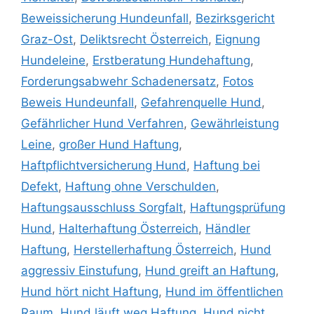
Beweissicherung Hundeunfall
,
Bezirksgericht
Graz-Ost
,
Deliktsrecht Österreich
,
Eignung
Hundeleine
,
Erstberatung Hundehaftung
,
Forderungsabwehr Schadenersatz
,
Fotos
Beweis Hundeunfall
,
Gefahrenquelle Hund
,
Gefährlicher Hund Verfahren
,
Gewährleistung
Leine
,
großer Hund Haftung
,
Haftpflichtversicherung Hund
,
Haftung bei
Defekt
,
Haftung ohne Verschulden
,
Haftungsausschluss Sorgfalt
,
Haftungsprüfung
Hund
,
Halterhaftung Österreich
,
Händler
Haftung
,
Herstellerhaftung Österreich
,
Hund
aggressiv Einstufung
,
Hund greift an Haftung
,
Hund hört nicht Haftung
,
Hund im öffentlichen
Raum
,
Hund läuft weg Haftung
,
Hund nicht