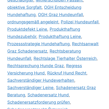
Geschädigter
,
Mitverschulden Passant
,
objektive Sorgfalt
,
OGH Entscheidung
Hundehaftung
,
OGH Graz Hundeunfall
,
ordnungsgemäß angeleint
,
Polizei Hundeunfall
,
Produktdefekt Leine
,
Produkthaftung
Hundezubehör
,
Produkthaftung Leine
,
Prozessstrategie Hundehaftung
,
Rechtsanwalt
Graz Schadenersatz
,
Rechtsberatung
Hundeunfall
,
Rechtslage Tierhalter Österreich
,
Rechtsprechung Hunde Graz
,
Regress
Versicherung Hund
,
Rückruf Hund Recht
,
Sachverständiger Hundeverhalten
,
Sachverständiger Leine
,
Schadenersatz Graz
Beratung
,
Schadenersatz Hund
,
Schadenersatzforderung prüfen
,