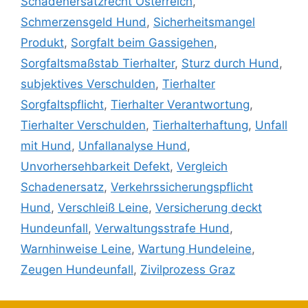
Schadenersatzrecht Österreich
,
Schmerzensgeld Hund
,
Sicherheitsmangel
Produkt
,
Sorgfalt beim Gassigehen
,
Sorgfaltsmaßstab Tierhalter
,
Sturz durch Hund
,
subjektives Verschulden
,
Tierhalter
Sorgfaltspflicht
,
Tierhalter Verantwortung
,
Tierhalter Verschulden
,
Tierhalterhaftung
,
Unfall
mit Hund
,
Unfallanalyse Hund
,
Unvorhersehbarkeit Defekt
,
Vergleich
Schadenersatz
,
Verkehrssicherungspflicht
Hund
,
Verschleiß Leine
,
Versicherung deckt
Hundeunfall
,
Verwaltungsstrafe Hund
,
Warnhinweise Leine
,
Wartung Hundeleine
,
Zeugen Hundeunfall
,
Zivilprozess Graz