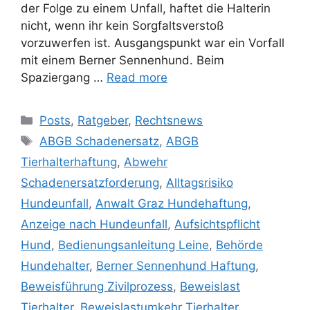
der Folge zu einem Unfall, haftet die Halterin
nicht, wenn ihr kein Sorgfaltsverstoß
vorzuwerfen ist. Ausgangspunkt war ein Vorfall
mit einem Berner Sennenhund. Beim
Spaziergang …
Read more
Posts
,
Ratgeber
,
Rechtsnews
ABGB Schadenersatz
,
ABGB
Tierhalterhaftung
,
Abwehr
Schadenersatzforderung
,
Alltagsrisiko
Hundeunfall
,
Anwalt Graz Hundehaftung
,
Anzeige nach Hundeunfall
,
Aufsichtspflicht
Hund
,
Bedienungsanleitung Leine
,
Behörde
Hundehalter
,
Berner Sennenhund Haftung
,
Beweisführung Zivilprozess
,
Beweislast
Tierhalter
,
Beweislastumkehr Tierhalter
,