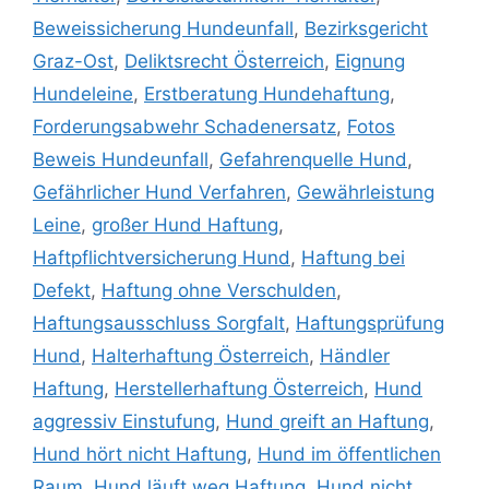
Beweissicherung Hundeunfall
,
Bezirksgericht
Graz-Ost
,
Deliktsrecht Österreich
,
Eignung
Hundeleine
,
Erstberatung Hundehaftung
,
Forderungsabwehr Schadenersatz
,
Fotos
Beweis Hundeunfall
,
Gefahrenquelle Hund
,
Gefährlicher Hund Verfahren
,
Gewährleistung
Leine
,
großer Hund Haftung
,
Haftpflichtversicherung Hund
,
Haftung bei
Defekt
,
Haftung ohne Verschulden
,
Haftungsausschluss Sorgfalt
,
Haftungsprüfung
Hund
,
Halterhaftung Österreich
,
Händler
Haftung
,
Herstellerhaftung Österreich
,
Hund
aggressiv Einstufung
,
Hund greift an Haftung
,
Hund hört nicht Haftung
,
Hund im öffentlichen
Raum
,
Hund läuft weg Haftung
,
Hund nicht