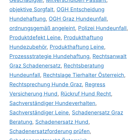
Geschädigter
,
Mitverschulden Passant
,
objektive Sorgfalt
,
OGH Entscheidung
Hundehaftung
,
OGH Graz Hundeunfall
,
ordnungsgemäß angeleint
,
Polizei Hundeunfall
,
Produktdefekt Leine
,
Produkthaftung
Hundezubehör
,
Produkthaftung Leine
,
Prozessstrategie Hundehaftung
,
Rechtsanwalt
Graz Schadenersatz
,
Rechtsberatung
Hundeunfall
,
Rechtslage Tierhalter Österreich
,
Rechtsprechung Hunde Graz
,
Regress
Versicherung Hund
,
Rückruf Hund Recht
,
Sachverständiger Hundeverhalten
,
Sachverständiger Leine
,
Schadenersatz Graz
Beratung
,
Schadenersatz Hund
,
Schadenersatzforderung prüfen
,