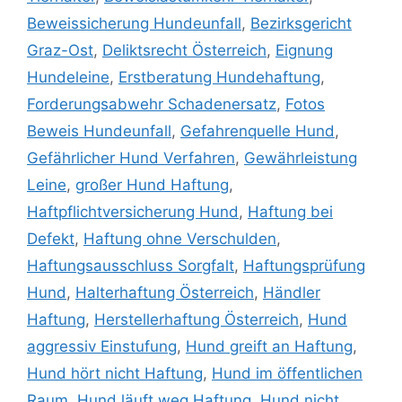
Beweissicherung Hundeunfall
,
Bezirksgericht
Graz-Ost
,
Deliktsrecht Österreich
,
Eignung
Hundeleine
,
Erstberatung Hundehaftung
,
Forderungsabwehr Schadenersatz
,
Fotos
Beweis Hundeunfall
,
Gefahrenquelle Hund
,
Gefährlicher Hund Verfahren
,
Gewährleistung
Leine
,
großer Hund Haftung
,
Haftpflichtversicherung Hund
,
Haftung bei
Defekt
,
Haftung ohne Verschulden
,
Haftungsausschluss Sorgfalt
,
Haftungsprüfung
Hund
,
Halterhaftung Österreich
,
Händler
Haftung
,
Herstellerhaftung Österreich
,
Hund
aggressiv Einstufung
,
Hund greift an Haftung
,
Hund hört nicht Haftung
,
Hund im öffentlichen
Raum
,
Hund läuft weg Haftung
,
Hund nicht