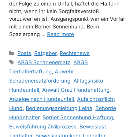
der Folge zu einem Unfall, haftet die Halterin
nicht, wenn ihr kein Sorgfaltsverstoß
vorzuwerfen ist. Ausgangspunkt war ein Vorfall
mit einem Berner Sennenhund. Beim
Spaziergang …
Read more
Posts
,
Ratgeber
,
Rechtsnews
ABGB Schadenersatz
,
ABGB
Tierhalterhaftung
,
Abwehr
Schadenersatzforderung
,
Alltagsrisiko
Hundeunfall
,
Anwalt Graz Hundehaftung
,
Anzeige nach Hundeunfall
,
Aufsichtspflicht
Hund
,
Bedienungsanleitung Leine
,
Behörde
Hundehalter
,
Berner Sennenhund Haftung
,
Beweisführung Zivilprozess
,
Beweislast
Tierhalter
,
Beweislastumkehr Tierhalter
,