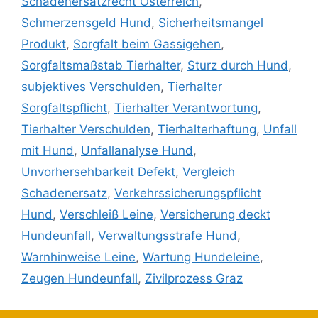
Schadenersatzrecht Österreich
,
Schmerzensgeld Hund
,
Sicherheitsmangel
Produkt
,
Sorgfalt beim Gassigehen
,
Sorgfaltsmaßstab Tierhalter
,
Sturz durch Hund
,
subjektives Verschulden
,
Tierhalter
Sorgfaltspflicht
,
Tierhalter Verantwortung
,
Tierhalter Verschulden
,
Tierhalterhaftung
,
Unfall
mit Hund
,
Unfallanalyse Hund
,
Unvorhersehbarkeit Defekt
,
Vergleich
Schadenersatz
,
Verkehrssicherungspflicht
Hund
,
Verschleiß Leine
,
Versicherung deckt
Hundeunfall
,
Verwaltungsstrafe Hund
,
Warnhinweise Leine
,
Wartung Hundeleine
,
Zeugen Hundeunfall
,
Zivilprozess Graz