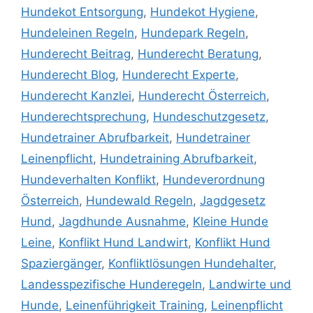
Hundekot Entsorgung
,
Hundekot Hygiene
,
Hundeleinen Regeln
,
Hundepark Regeln
,
Hunderecht Beitrag
,
Hunderecht Beratung
,
Hunderecht Blog
,
Hunderecht Experte
,
Hunderecht Kanzlei
,
Hunderecht Österreich
,
Hunderechtsprechung
,
Hundeschutzgesetz
,
Hundetrainer Abrufbarkeit
,
Hundetrainer
Leinenpflicht
,
Hundetraining Abrufbarkeit
,
Hundeverhalten Konflikt
,
Hundeverordnung
Österreich
,
Hundewald Regeln
,
Jagdgesetz
Hund
,
Jagdhunde Ausnahme
,
Kleine Hunde
Leine
,
Konflikt Hund Landwirt
,
Konflikt Hund
Spaziergänger
,
Konfliktlösungen Hundehalter
,
Landesspezifische Hunderegeln
,
Landwirte und
Hunde
,
Leinenführigkeit Training
,
Leinenpflicht