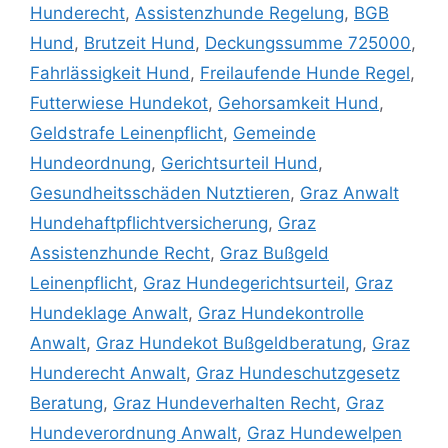
Hunderecht
,
Assistenzhunde Regelung
,
BGB
Hund
,
Brutzeit Hund
,
Deckungssumme 725000
,
Fahrlässigkeit Hund
,
Freilaufende Hunde Regel
,
Futterwiese Hundekot
,
Gehorsamkeit Hund
,
Geldstrafe Leinenpflicht
,
Gemeinde
Hundeordnung
,
Gerichtsurteil Hund
,
Gesundheitsschäden Nutztieren
,
Graz Anwalt
Hundehaftpflichtversicherung
,
Graz
Assistenzhunde Recht
,
Graz Bußgeld
Leinenpflicht
,
Graz Hundegerichtsurteil
,
Graz
Hundeklage Anwalt
,
Graz Hundekontrolle
Anwalt
,
Graz Hundekot Bußgeldberatung
,
Graz
Hunderecht Anwalt
,
Graz Hundeschutzgesetz
Beratung
,
Graz Hundeverhalten Recht
,
Graz
Hundeverordnung Anwalt
,
Graz Hundewelpen