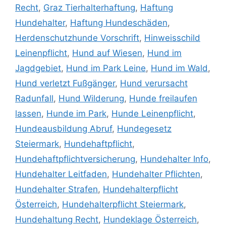
Recht
,
Graz Tierhalterhaftung
,
Haftung
Hundehalter
,
Haftung Hundeschäden
,
Herdenschutzhunde Vorschrift
,
Hinweisschild
Leinenpflicht
,
Hund auf Wiesen
,
Hund im
Jagdgebiet
,
Hund im Park Leine
,
Hund im Wald
,
Hund verletzt Fußgänger
,
Hund verursacht
Radunfall
,
Hund Wilderung
,
Hunde freilaufen
lassen
,
Hunde im Park
,
Hunde Leinenpflicht
,
Hundeausbildung Abruf
,
Hundegesetz
Steiermark
,
Hundehaftpflicht
,
Hundehaftpflichtversicherung
,
Hundehalter Info
,
Hundehalter Leitfaden
,
Hundehalter Pflichten
,
Hundehalter Strafen
,
Hundehalterpflicht
Österreich
,
Hundehalterpflicht Steiermark
,
Hundehaltung Recht
,
Hundeklage Österreich
,