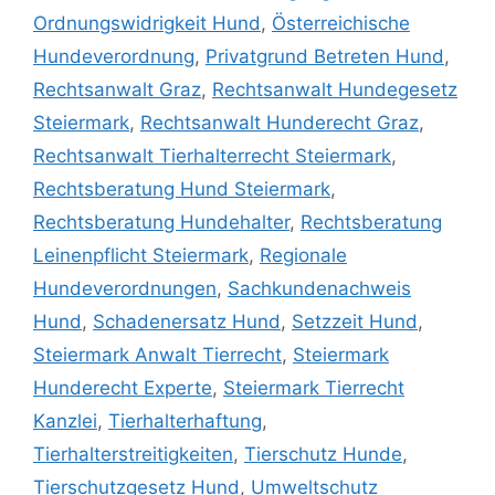
Ordnungswidrigkeit Hund
,
Österreichische
Hundeverordnung
,
Privatgrund Betreten Hund
,
Rechtsanwalt Graz
,
Rechtsanwalt Hundegesetz
Steiermark
,
Rechtsanwalt Hunderecht Graz
,
Rechtsanwalt Tierhalterrecht Steiermark
,
Rechtsberatung Hund Steiermark
,
Rechtsberatung Hundehalter
,
Rechtsberatung
Leinenpflicht Steiermark
,
Regionale
Hundeverordnungen
,
Sachkundenachweis
Hund
,
Schadenersatz Hund
,
Setzzeit Hund
,
Steiermark Anwalt Tierrecht
,
Steiermark
Hunderecht Experte
,
Steiermark Tierrecht
Kanzlei
,
Tierhalterhaftung
,
Tierhalterstreitigkeiten
,
Tierschutz Hunde
,
Tierschutzgesetz Hund
,
Umweltschutz