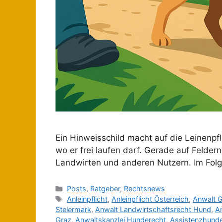
Ein Hinweisschild macht auf die Leinenpf
wo er frei laufen darf. Gerade auf Feld
Landwirten und anderen Nutzern. Im Folg
Posts
,
Ratgeber
,
Rechtsnews
Anleinpflicht
,
Anleinpflicht Österreich
,
Anwalt 
Steiermark
,
Anwalt Landwirtschaftsrecht Hund
,
An
Graz
,
Anwaltskanzlei Hunderecht
,
Assistenzhund