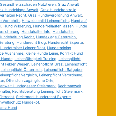
Gesundheitsschäden Nutztieren
,
Graz Anwalt
az Hundeklage Anwalt
,
Graz Hundekontrolle
erhalten Recht
,
Graz Hundeverordnung Anwalt
,
 Vorschrift
,
Hinweisschild Leinenpflicht
,
Hund auf
l
,
Hund Wilderung
,
Hunde freilaufen lassen
,
Hunde
ersicherung
,
Hundehalter Info
,
Hundehalter
Hundehaltung Recht
,
Hundeklage Österreich
,
Beratung
,
Hunderecht Blog
,
Hunderecht Experte
,
Hundetrainer Leinenpflicht
,
Hundetraining
de Ausnahme
,
Kleine Hunde Leine
,
Konflikt Hund
d Hunde
,
Leinenführigkeit Training
,
Leinenpflicht
cht Felder Wiesen
,
Leinenpflicht Graz
,
Leinenpflicht
,
Leinenpflicht Österreich
,
Leinenpflicht Ratgeber
,
einenpflicht Vergleich
,
Leinenpflicht Verordnung
,
zer
,
Öffentlich zugängliche Orte
,
anwalt Hundegesetz Steiermark
,
Rechtsanwalt
halter
,
Rechtsberatung Leinenpflicht Steiermark
,
ierrecht
,
Steiermark Hunderecht Experte
,
weltschutz Hundekot
,
setz Hund