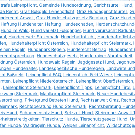
trafe Leinenpflicht
,
Gemeinde Hundeordnung
,
Gerichtsurteil Hund
,
de Recht
,
Graz Bußgeld Leinenpflicht
,
Graz Hundegerichtsurteil
,
Gr
nderecht Anwalt
,
Graz Hundeschutzgesetz Beratung
,
Graz Hundev
,
Haftung Hundehalter
,
Haftung Hundeschäden
,
Herdenschutzhunde
,
Hund im Wald
,
Hund verletzt Fußgänger
,
Hund verursacht Radunfal
ruf
,
Hundegesetz Steiermark
,
Hundehaftpflicht
,
Hundehaftpflichtv
fen
,
Hundehalterpflicht Österreich
,
Hundehalterpflicht Steiermark
,
einen Regeln
,
Hundepark Regeln
,
Hunderecht Beitrag
,
Hunderecht 
erechtsprechung
,
Hundeschutzgesetz
,
Hundetrainer Abrufbarkeit
,
dnung Österreich
,
Hundewald Regeln
,
Jagdgesetz Hund
,
Jagdhun
sungen Hundehalter
,
Landesspezifische Hunderegeln
,
Landwirte un
icht Bußgeld
,
Leinenpflicht FAQ
,
Leinenpflicht Feld Wiese
,
Leinenpfli
ärnten
,
Leinenpflicht Niederösterreich
,
Leinenpflicht Oberösterreich
g
,
Leinenpflicht Steiermark
,
Leinenpflicht Tipps
,
Leinenpflicht Tirol
,
L
nzwang Steiermark
,
Maulkorbpflicht Steiermark
,
Neuer Hundebesit
verordnung
,
Privatgrund Betreten Hund
,
Rechtsanwalt Graz
,
Rechts
teiermark
,
Rechtsberatung Hund Steiermark
,
Rechtsberatung Hunde
eis Hund
,
Schadenersatz Hund
,
Setzzeit Hund
,
Steiermark Anwalt T
erhalterstreitigkeiten
,
Tierschutz Hunde
,
Tierschutzgesetz Hund
,
Um
afen Hunde
,
Waldregeln Hunde
,
Welpen Leinenpflicht
,
Wildschutzge