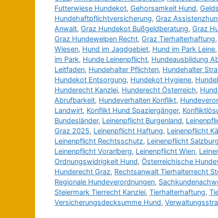
Futterwiese Hundekot
,
Gehorsamkeit Hund
,
Gelds
Hundehaftpflichtversicherung
,
Graz Assistenzhun
Anwalt
,
Graz Hundekot Bußgeldberatung
,
Graz Hu
Graz Hundewelpen Recht
,
Graz Tierhalterhaftung
Wiesen
,
Hund im Jagdgebiet
,
Hund im Park Leine
im Park
,
Hunde Leinenpflicht
,
Hundeausbildung Ab
Leitfaden
,
Hundehalter Pflichten
,
Hundehalter Stra
Hundekot Entsorgung
,
Hundekot Hygiene
,
Hundel
Hunderecht Kanzlei
,
Hunderecht Österreich
,
Hund
Abrufbarkeit
,
Hundeverhalten Konflikt
,
Hundeveror
Landwirt
,
Konflikt Hund Spaziergänger
,
Konfliktlö
Bundesländer
,
Leinenpflicht Burgenland
,
Leinenpfl
Graz 2025
,
Leinenpflicht Haftung
,
Leinenpflicht K
Leinenpflicht Rechtsschutz
,
Leinenpflicht Salzbur
Leinenpflicht Vorarlberg
,
Leinenpflicht Wien
,
Leine
Ordnungswidrigkeit Hund
,
Österreichische Hunde
Hunderecht Graz
,
Rechtsanwalt Tierhalterrecht S
Regionale Hundeverordnungen
,
Sachkundenachw
Steiermark Tierrecht Kanzlei
,
Tierhalterhaftung
,
Ti
Versicherungsdecksumme Hund
,
Verwaltungsstr