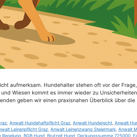
licht aufmerksam. Hundehalter stehen oft vor der Frage,
ern und Wiesen kommt es immer wieder zu Unsicherheiten
enden geben wir einen praxisnahen Überblick über die
Graz
,
Anwalt Hundehaftpflicht Graz
,
Anwalt Hunderecht
,
Anwalt Hun
walt Leinenpflicht Graz
,
Anwalt Leinenzwang Steiermark
,
Anwalt M
e Regelung
,
BGB Hund
,
Brutzeit Hund
,
Deckungssumme 725000
,
F