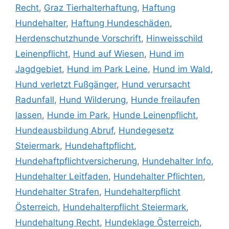
Recht
,
Graz Tierhalterhaftung
,
Haftung
Hundehalter
,
Haftung Hundeschäden
,
Herdenschutzhunde Vorschrift
,
Hinweisschild
Leinenpflicht
,
Hund auf Wiesen
,
Hund im
Jagdgebiet
,
Hund im Park Leine
,
Hund im Wald
,
Hund verletzt Fußgänger
,
Hund verursacht
Radunfall
,
Hund Wilderung
,
Hunde freilaufen
lassen
,
Hunde im Park
,
Hunde Leinenpflicht
,
Hundeausbildung Abruf
,
Hundegesetz
Steiermark
,
Hundehaftpflicht
,
Hundehaftpflichtversicherung
,
Hundehalter Info
,
Hundehalter Leitfaden
,
Hundehalter Pflichten
,
Hundehalter Strafen
,
Hundehalterpflicht
Österreich
,
Hundehalterpflicht Steiermark
,
Hundehaltung Recht
,
Hundeklage Österreich
,