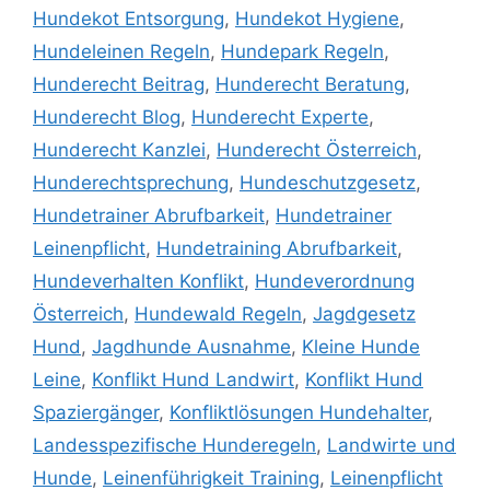
Hundekot Entsorgung
,
Hundekot Hygiene
,
Hundeleinen Regeln
,
Hundepark Regeln
,
Hunderecht Beitrag
,
Hunderecht Beratung
,
Hunderecht Blog
,
Hunderecht Experte
,
Hunderecht Kanzlei
,
Hunderecht Österreich
,
Hunderechtsprechung
,
Hundeschutzgesetz
,
Hundetrainer Abrufbarkeit
,
Hundetrainer
Leinenpflicht
,
Hundetraining Abrufbarkeit
,
Hundeverhalten Konflikt
,
Hundeverordnung
Österreich
,
Hundewald Regeln
,
Jagdgesetz
Hund
,
Jagdhunde Ausnahme
,
Kleine Hunde
Leine
,
Konflikt Hund Landwirt
,
Konflikt Hund
Spaziergänger
,
Konfliktlösungen Hundehalter
,
Landesspezifische Hunderegeln
,
Landwirte und
Hunde
,
Leinenführigkeit Training
,
Leinenpflicht