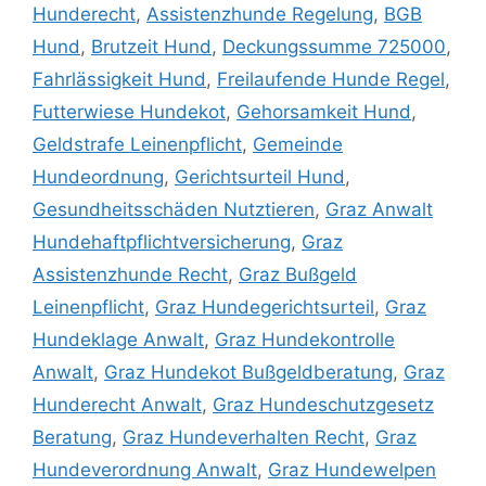
Hunderecht
,
Assistenzhunde Regelung
,
BGB
Hund
,
Brutzeit Hund
,
Deckungssumme 725000
,
Fahrlässigkeit Hund
,
Freilaufende Hunde Regel
,
Futterwiese Hundekot
,
Gehorsamkeit Hund
,
Geldstrafe Leinenpflicht
,
Gemeinde
Hundeordnung
,
Gerichtsurteil Hund
,
Gesundheitsschäden Nutztieren
,
Graz Anwalt
Hundehaftpflichtversicherung
,
Graz
Assistenzhunde Recht
,
Graz Bußgeld
Leinenpflicht
,
Graz Hundegerichtsurteil
,
Graz
Hundeklage Anwalt
,
Graz Hundekontrolle
Anwalt
,
Graz Hundekot Bußgeldberatung
,
Graz
Hunderecht Anwalt
,
Graz Hundeschutzgesetz
Beratung
,
Graz Hundeverhalten Recht
,
Graz
Hundeverordnung Anwalt
,
Graz Hundewelpen