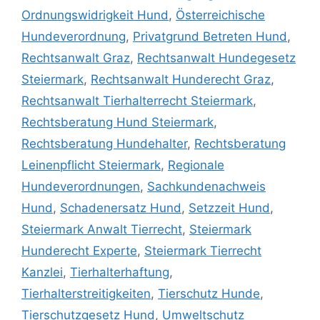
Ordnungswidrigkeit Hund
,
Österreichische
Hundeverordnung
,
Privatgrund Betreten Hund
,
Rechtsanwalt Graz
,
Rechtsanwalt Hundegesetz
Steiermark
,
Rechtsanwalt Hunderecht Graz
,
Rechtsanwalt Tierhalterrecht Steiermark
,
Rechtsberatung Hund Steiermark
,
Rechtsberatung Hundehalter
,
Rechtsberatung
Leinenpflicht Steiermark
,
Regionale
Hundeverordnungen
,
Sachkundenachweis
Hund
,
Schadenersatz Hund
,
Setzzeit Hund
,
Steiermark Anwalt Tierrecht
,
Steiermark
Hunderecht Experte
,
Steiermark Tierrecht
Kanzlei
,
Tierhalterhaftung
,
Tierhalterstreitigkeiten
,
Tierschutz Hunde
,
Tierschutzgesetz Hund
,
Umweltschutz