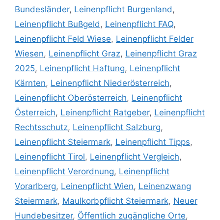
Bundesländer
,
Leinenpflicht Burgenland
,
Leinenpflicht Bußgeld
,
Leinenpflicht FAQ
,
Leinenpflicht Feld Wiese
,
Leinenpflicht Felder
Wiesen
,
Leinenpflicht Graz
,
Leinenpflicht Graz
2025
,
Leinenpflicht Haftung
,
Leinenpflicht
Kärnten
,
Leinenpflicht Niederösterreich
,
Leinenpflicht Oberösterreich
,
Leinenpflicht
Österreich
,
Leinenpflicht Ratgeber
,
Leinenpflicht
Rechtsschutz
,
Leinenpflicht Salzburg
,
Leinenpflicht Steiermark
,
Leinenpflicht Tipps
,
Leinenpflicht Tirol
,
Leinenpflicht Vergleich
,
Leinenpflicht Verordnung
,
Leinenpflicht
Vorarlberg
,
Leinenpflicht Wien
,
Leinenzwang
Steiermark
,
Maulkorbpflicht Steiermark
,
Neuer
Hundebesitzer
,
Öffentlich zugängliche Orte
,