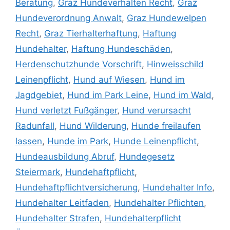
Beratung
,
Graz Hundeverhalten Recht
,
Graz
Hundeverordnung Anwalt
,
Graz Hundewelpen
Recht
,
Graz Tierhalterhaftung
,
Haftung
Hundehalter
,
Haftung Hundeschäden
,
Herdenschutzhunde Vorschrift
,
Hinweisschild
Leinenpflicht
,
Hund auf Wiesen
,
Hund im
Jagdgebiet
,
Hund im Park Leine
,
Hund im Wald
,
Hund verletzt Fußgänger
,
Hund verursacht
Radunfall
,
Hund Wilderung
,
Hunde freilaufen
lassen
,
Hunde im Park
,
Hunde Leinenpflicht
,
Hundeausbildung Abruf
,
Hundegesetz
Steiermark
,
Hundehaftpflicht
,
Hundehaftpflichtversicherung
,
Hundehalter Info
,
Hundehalter Leitfaden
,
Hundehalter Pflichten
,
Hundehalter Strafen
,
Hundehalterpflicht