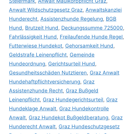
Steiermark
,
Anwalt Maulkorbpflicht Graz
,
Anwalt Wildschutzgesetz Graz
,
Anwaltskanzlei
Hunderecht
,
Assistenzhunde Regelung
,
BGB
Hund
,
Brutzeit Hund
,
Deckungssumme 725000
,
Fahrlässigkeit Hund
,
Freilaufende Hunde Regel
,
Futterwiese Hundekot
,
Gehorsamkeit Hund
,
Geldstrafe Leinenpflicht
,
Gemeinde
Hundeordnung
,
Gerichtsurteil Hund
,
Gesundheitsschäden Nutztieren
,
Graz Anwalt
Hundehaftpflichtversicherung
,
Graz
Assistenzhunde Recht
,
Graz Bußgeld
Leinenpflicht
,
Graz Hundegerichtsurteil
,
Graz
Hundeklage Anwalt
,
Graz Hundekontrolle
Anwalt
,
Graz Hundekot Bußgeldberatung
,
Graz
Hunderecht Anwalt
,
Graz Hundeschutzgesetz