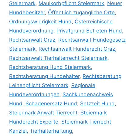
Steiermark
,
Maulkorbpflicht Steiermark
,
Neuer
Hundebesitzer
,
Öffentlich zugängliche Orte
,
Ordnungswidrigkeit Hund
,
Österreichische
Hundeverordnung
,
Privatgrund Betreten Hund
,
Rechtsanwalt Graz
,
Rechtsanwalt Hundegesetz
Steiermark
,
Rechtsanwalt Hunderecht Graz
,
Rechtsanwalt Tierhalterrecht Steiermark
,
Rechtsberatung Hund Steiermark
,
Rechtsberatung Hundehalter
,
Rechtsberatung
Leinenpflicht Steiermark
,
Regionale
Hundeverordnungen
,
Sachkundenachweis
Hund
,
Schadenersatz Hund
,
Setzzeit Hund
,
Steiermark Anwalt Tierrecht
,
Steiermark
Hunderecht Experte
,
Steiermark Tierrecht
Kanzlei
,
Tierhalterhaftung
,