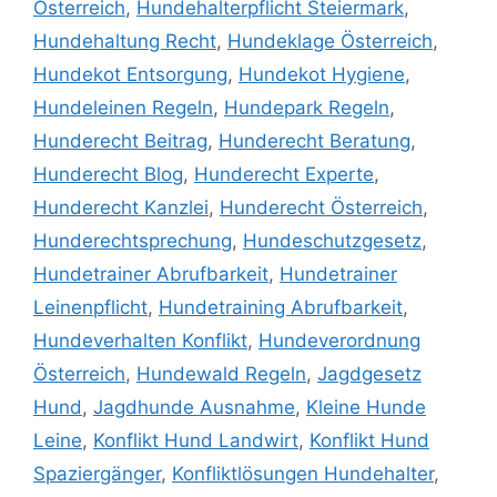
Österreich
,
Hundehalterpflicht Steiermark
,
Hundehaltung Recht
,
Hundeklage Österreich
,
Hundekot Entsorgung
,
Hundekot Hygiene
,
Hundeleinen Regeln
,
Hundepark Regeln
,
Hunderecht Beitrag
,
Hunderecht Beratung
,
Hunderecht Blog
,
Hunderecht Experte
,
Hunderecht Kanzlei
,
Hunderecht Österreich
,
Hunderechtsprechung
,
Hundeschutzgesetz
,
Hundetrainer Abrufbarkeit
,
Hundetrainer
Leinenpflicht
,
Hundetraining Abrufbarkeit
,
Hundeverhalten Konflikt
,
Hundeverordnung
Österreich
,
Hundewald Regeln
,
Jagdgesetz
Hund
,
Jagdhunde Ausnahme
,
Kleine Hunde
Leine
,
Konflikt Hund Landwirt
,
Konflikt Hund
Spaziergänger
,
Konfliktlösungen Hundehalter
,