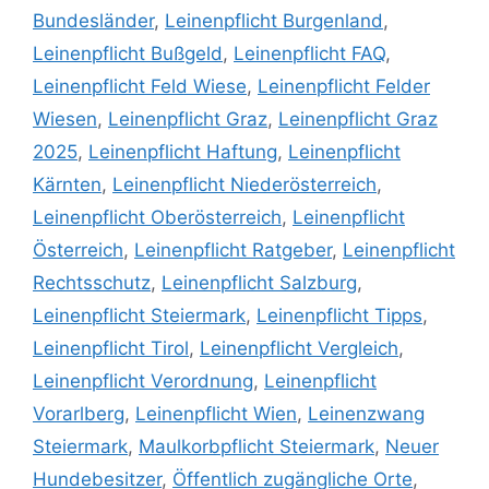
Bundesländer
,
Leinenpflicht Burgenland
,
Leinenpflicht Bußgeld
,
Leinenpflicht FAQ
,
Leinenpflicht Feld Wiese
,
Leinenpflicht Felder
Wiesen
,
Leinenpflicht Graz
,
Leinenpflicht Graz
2025
,
Leinenpflicht Haftung
,
Leinenpflicht
Kärnten
,
Leinenpflicht Niederösterreich
,
Leinenpflicht Oberösterreich
,
Leinenpflicht
Österreich
,
Leinenpflicht Ratgeber
,
Leinenpflicht
Rechtsschutz
,
Leinenpflicht Salzburg
,
Leinenpflicht Steiermark
,
Leinenpflicht Tipps
,
Leinenpflicht Tirol
,
Leinenpflicht Vergleich
,
Leinenpflicht Verordnung
,
Leinenpflicht
Vorarlberg
,
Leinenpflicht Wien
,
Leinenzwang
Steiermark
,
Maulkorbpflicht Steiermark
,
Neuer
Hundebesitzer
,
Öffentlich zugängliche Orte
,