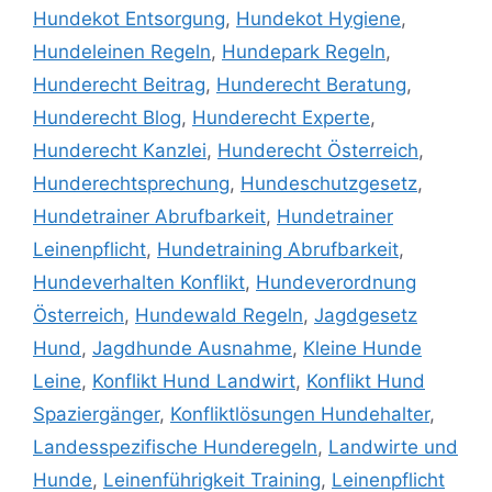
Hundekot Entsorgung
,
Hundekot Hygiene
,
Hundeleinen Regeln
,
Hundepark Regeln
,
Hunderecht Beitrag
,
Hunderecht Beratung
,
Hunderecht Blog
,
Hunderecht Experte
,
Hunderecht Kanzlei
,
Hunderecht Österreich
,
Hunderechtsprechung
,
Hundeschutzgesetz
,
Hundetrainer Abrufbarkeit
,
Hundetrainer
Leinenpflicht
,
Hundetraining Abrufbarkeit
,
Hundeverhalten Konflikt
,
Hundeverordnung
Österreich
,
Hundewald Regeln
,
Jagdgesetz
Hund
,
Jagdhunde Ausnahme
,
Kleine Hunde
Leine
,
Konflikt Hund Landwirt
,
Konflikt Hund
Spaziergänger
,
Konfliktlösungen Hundehalter
,
Landesspezifische Hunderegeln
,
Landwirte und
Hunde
,
Leinenführigkeit Training
,
Leinenpflicht