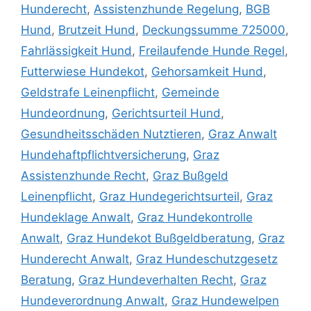
Hunderecht
,
Assistenzhunde Regelung
,
BGB
Hund
,
Brutzeit Hund
,
Deckungssumme 725000
,
Fahrlässigkeit Hund
,
Freilaufende Hunde Regel
,
Futterwiese Hundekot
,
Gehorsamkeit Hund
,
Geldstrafe Leinenpflicht
,
Gemeinde
Hundeordnung
,
Gerichtsurteil Hund
,
Gesundheitsschäden Nutztieren
,
Graz Anwalt
Hundehaftpflichtversicherung
,
Graz
Assistenzhunde Recht
,
Graz Bußgeld
Leinenpflicht
,
Graz Hundegerichtsurteil
,
Graz
Hundeklage Anwalt
,
Graz Hundekontrolle
Anwalt
,
Graz Hundekot Bußgeldberatung
,
Graz
Hunderecht Anwalt
,
Graz Hundeschutzgesetz
Beratung
,
Graz Hundeverhalten Recht
,
Graz
Hundeverordnung Anwalt
,
Graz Hundewelpen