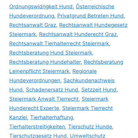
Ordnungswidrigkeit Hund
,
Österreichische
Hundeverordnung
,
Privatgrund Betreten Hund
,
Rechtsanwalt Graz
,
Rechtsanwalt Hundegesetz
Steiermark
,
Rechtsanwalt Hunderecht Graz
,
Rechtsanwalt Tierhalterrecht Steiermark
,
Rechtsberatung Hund Steiermark
,
Rechtsberatung Hundehalter
,
Rechtsberatung
Leinenpflicht Steiermark
,
Regionale
Hundeverordnungen
,
Sachkundenachweis
Hund
,
Schadenersatz Hund
,
Setzzeit Hund
,
Steiermark Anwalt Tierrecht
,
Steiermark
Hunderecht Experte
,
Steiermark Tierrecht
Kanzlei
,
Tierhalterhaftung
,
Tierhalterstreitigkeiten
,
Tierschutz Hunde
,
Tierschutzgesetz Hund
,
Umweltschutz