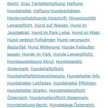
Recht
,
Graz Tierhalterhaftung
,
Haftung
Hundehalter
,
Haftung Hundeschäden
,
Herdenschutzhunde Vorschrift
,
Hinweisschild
Leinenpflicht
,
Hund auf Wiesen
,
Hund im
Jagdgebiet
,
Hund im Park Leine
,
Hund im Wald
,
Hund verletzt Fußgänger
,
Hund verursacht
Radunfall
,
Hund Wilderung
,
Hunde freilaufen
lassen
,
Hunde im Park
,
Hunde Leinenpflicht
,
Hundeausbildung Abruf
,
Hundegesetz
Steiermark
,
Hundehaftpflicht
,
Hundehaftpflichtversicherung
,
Hundehalter Info
,
Hundehalter Leitfaden
,
Hundehalter Pflichten
,
Hundehalter Strafen
,
Hundehalterpflicht
Österreich
,
Hundehalterpflicht Steiermark
,
Hundehaltung Recht
,
Hundeklage Österreich
,