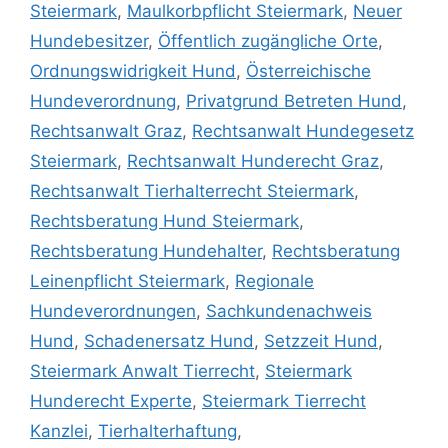
Steiermark
,
Maulkorbpflicht Steiermark
,
Neuer
Hundebesitzer
,
Öffentlich zugängliche Orte
,
Ordnungswidrigkeit Hund
,
Österreichische
Hundeverordnung
,
Privatgrund Betreten Hund
,
Rechtsanwalt Graz
,
Rechtsanwalt Hundegesetz
Steiermark
,
Rechtsanwalt Hunderecht Graz
,
Rechtsanwalt Tierhalterrecht Steiermark
,
Rechtsberatung Hund Steiermark
,
Rechtsberatung Hundehalter
,
Rechtsberatung
Leinenpflicht Steiermark
,
Regionale
Hundeverordnungen
,
Sachkundenachweis
Hund
,
Schadenersatz Hund
,
Setzzeit Hund
,
Steiermark Anwalt Tierrecht
,
Steiermark
Hunderecht Experte
,
Steiermark Tierrecht
Kanzlei
,
Tierhalterhaftung
,