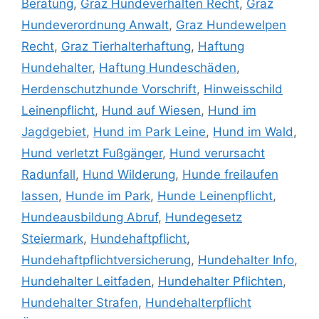
Beratung
,
Graz Hundeverhalten Recht
,
Graz
Hundeverordnung Anwalt
,
Graz Hundewelpen
Recht
,
Graz Tierhalterhaftung
,
Haftung
Hundehalter
,
Haftung Hundeschäden
,
Herdenschutzhunde Vorschrift
,
Hinweisschild
Leinenpflicht
,
Hund auf Wiesen
,
Hund im
Jagdgebiet
,
Hund im Park Leine
,
Hund im Wald
,
Hund verletzt Fußgänger
,
Hund verursacht
Radunfall
,
Hund Wilderung
,
Hunde freilaufen
lassen
,
Hunde im Park
,
Hunde Leinenpflicht
,
Hundeausbildung Abruf
,
Hundegesetz
Steiermark
,
Hundehaftpflicht
,
Hundehaftpflichtversicherung
,
Hundehalter Info
,
Hundehalter Leitfaden
,
Hundehalter Pflichten
,
Hundehalter Strafen
,
Hundehalterpflicht