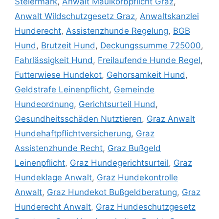
Steiermark
,
Anwalt Maulkorbpflicht Graz
,
Anwalt Wildschutzgesetz Graz
,
Anwaltskanzlei
Hunderecht
,
Assistenzhunde Regelung
,
BGB
Hund
,
Brutzeit Hund
,
Deckungssumme 725000
,
Fahrlässigkeit Hund
,
Freilaufende Hunde Regel
,
Futterwiese Hundekot
,
Gehorsamkeit Hund
,
Geldstrafe Leinenpflicht
,
Gemeinde
Hundeordnung
,
Gerichtsurteil Hund
,
Gesundheitsschäden Nutztieren
,
Graz Anwalt
Hundehaftpflichtversicherung
,
Graz
Assistenzhunde Recht
,
Graz Bußgeld
Leinenpflicht
,
Graz Hundegerichtsurteil
,
Graz
Hundeklage Anwalt
,
Graz Hundekontrolle
Anwalt
,
Graz Hundekot Bußgeldberatung
,
Graz
Hunderecht Anwalt
,
Graz Hundeschutzgesetz