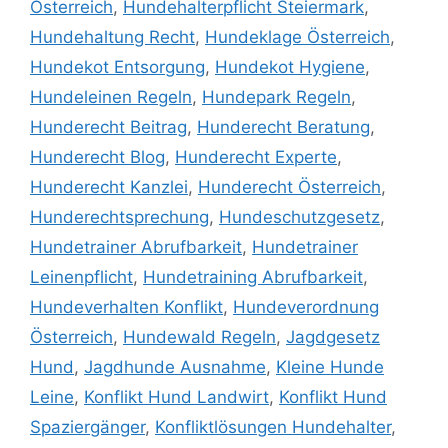
Österreich
,
Hundehalterpflicht Steiermark
,
Hundehaltung Recht
,
Hundeklage Österreich
,
Hundekot Entsorgung
,
Hundekot Hygiene
,
Hundeleinen Regeln
,
Hundepark Regeln
,
Hunderecht Beitrag
,
Hunderecht Beratung
,
Hunderecht Blog
,
Hunderecht Experte
,
Hunderecht Kanzlei
,
Hunderecht Österreich
,
Hunderechtsprechung
,
Hundeschutzgesetz
,
Hundetrainer Abrufbarkeit
,
Hundetrainer
Leinenpflicht
,
Hundetraining Abrufbarkeit
,
Hundeverhalten Konflikt
,
Hundeverordnung
Österreich
,
Hundewald Regeln
,
Jagdgesetz
Hund
,
Jagdhunde Ausnahme
,
Kleine Hunde
Leine
,
Konflikt Hund Landwirt
,
Konflikt Hund
Spaziergänger
,
Konfliktlösungen Hundehalter
,