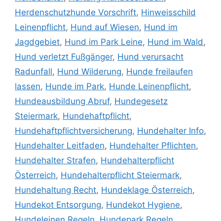
Herdenschutzhunde Vorschrift
,
Hinweisschild
Leinenpflicht
,
Hund auf Wiesen
,
Hund im
Jagdgebiet
,
Hund im Park Leine
,
Hund im Wald
,
Hund verletzt Fußgänger
,
Hund verursacht
Radunfall
,
Hund Wilderung
,
Hunde freilaufen
lassen
,
Hunde im Park
,
Hunde Leinenpflicht
,
Hundeausbildung Abruf
,
Hundegesetz
Steiermark
,
Hundehaftpflicht
,
Hundehaftpflichtversicherung
,
Hundehalter Info
,
Hundehalter Leitfaden
,
Hundehalter Pflichten
,
Hundehalter Strafen
,
Hundehalterpflicht
Österreich
,
Hundehalterpflicht Steiermark
,
Hundehaltung Recht
,
Hundeklage Österreich
,
Hundekot Entsorgung
,
Hundekot Hygiene
,
Hundeleinen Regeln
,
Hundepark Regeln
,