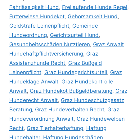
Fahrlässigkeit Hund
,
Freilaufende Hunde Regel
,
Futterwiese Hundekot
,
Gehorsamkeit Hund
,
Geldstrafe Leinenpflicht
,
Gemeinde
Hundeordnung
,
Gerichtsurteil Hund
,
Gesundheitsschäden Nutztieren
,
Graz Anwalt
Hundehaftpflichtversicherung
,
Graz
Assistenzhunde Recht
,
Graz Bußgeld
Leinenpflicht
,
Graz Hundegerichtsurteil
,
Graz
Hundeklage Anwalt
,
Graz Hundekontrolle
Anwalt
,
Graz Hundekot Bußgeldberatung
,
Graz
Hunderecht Anwalt
,
Graz Hundeschutzgesetz
Beratung
,
Graz Hundeverhalten Recht
,
Graz
Hundeverordnung Anwalt
,
Graz Hundewelpen
Recht
,
Graz Tierhalterhaftung
,
Haftung
Hundehalter
,
Haftung Hundeschäden
,