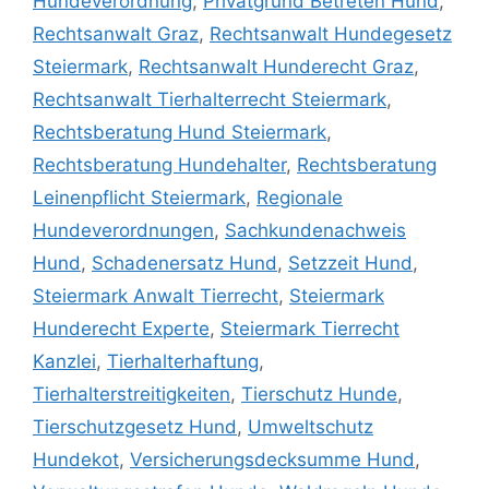
Hundeverordnung
,
Privatgrund Betreten Hund
,
Rechtsanwalt Graz
,
Rechtsanwalt Hundegesetz
Steiermark
,
Rechtsanwalt Hunderecht Graz
,
Rechtsanwalt Tierhalterrecht Steiermark
,
Rechtsberatung Hund Steiermark
,
Rechtsberatung Hundehalter
,
Rechtsberatung
Leinenpflicht Steiermark
,
Regionale
Hundeverordnungen
,
Sachkundenachweis
Hund
,
Schadenersatz Hund
,
Setzzeit Hund
,
Steiermark Anwalt Tierrecht
,
Steiermark
Hunderecht Experte
,
Steiermark Tierrecht
Kanzlei
,
Tierhalterhaftung
,
Tierhalterstreitigkeiten
,
Tierschutz Hunde
,
Tierschutzgesetz Hund
,
Umweltschutz
Hundekot
,
Versicherungsdecksumme Hund
,