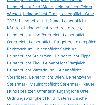
Leinenpflicht Feld Wiese
,
Leinenpflicht Felder
Wiesen
,
Leinenpflicht Graz
,
Leinenpflicht Graz
2025
,
Leinenpflicht Haftung
,
Leinenpflicht
Kärnten
,
Leinenpflicht Niederösterreich
,
Leinenpflicht Oberösterreich
,
Leinenpflicht
Österreich
,
Leinenpflicht Ratgeber
,
Leinenpflicht
Rechtsschutz
,
Leinenpflicht Salzburg
,
Leinenpflicht Steiermark
,
Leinenpflicht Tipps
,
Leinenpflicht Tirol
,
Leinenpflicht Vergleich
,
Leinenpflicht Verordnung
,
Leinenpflicht
Vorarlberg
,
Leinenpflicht Wien
,
Leinenzwang
Steiermark
,
Maulkorbpflicht Steiermark
,
Neuer
Hundebesitzer
,
Öffentlich zugängliche Orte
,
Ordnungswidrigkeit Hund
,
Österreichische