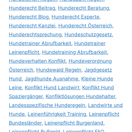
Hunderecht Beitrag
,
Hunderecht Beratung
,
Hunderecht Blog
,
Hunderecht Experte
,
Hunderecht Kanzlei
,
Hunderecht Österreich
,
Hunderechtsprechung
,
Hundeschutzgesetz
,
Hundetrainer Abrufbarkeit
,
Hundetrainer
Leinenpflicht
,
Hundetraining Abrufbarkeit
,
Hundeverhalten Konflikt
,
Hundeverordnung
Österreich
,
Hundewald Regeln
,
Jagdgesetz
Hund
,
Jagdhunde Ausnahme
,
Kleine Hunde
Leine
,
Konflikt Hund Landwirt
,
Konflikt Hund
Spaziergänger
,
Konfliktlösungen Hundehalter
,
Landesspezifische Hunderegeln
,
Landwirte und
Hunde
,
Leinenführigkeit Training
,
Leinenpflicht
Bundesländer
,
Leinenpflicht Burgenland
,
Leinenpflicht Bußgeld
,
Leinenpflicht FAQ
,