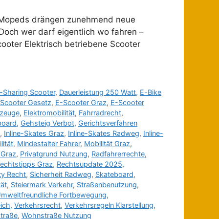
und Mopeds drängen zunehmend neue
Doch wer darf eigentlich wo fahren –
ooter Elektrisch betriebene Scooter
-Sharing Scooter
,
Dauerleistung 250 Watt
,
E-Bike
Scooter Gesetz
,
E-Scooter Graz
,
E-Scooter
rzeuge
,
Elektromobilität
,
Fahrradrecht
,
board
,
Gehsteig Verbot
,
Gerichtsverfahren
,
Inline-Skates Graz
,
Inline-Skates Radweg
,
Inline-
ität
,
Mindestalter Fahrer
,
Mobilität Graz
,
i Graz
,
Privatgrund Nutzung
,
Radfahrerrechte
,
echtstipps Graz
,
Rechtsupdate 2025
,
ty Recht
,
Sicherheit Radweg
,
Skateboard
,
tät
,
Steiermark Verkehr
,
Straßenbenutzung
,
mweltfreundliche Fortbewegung
,
eich
,
Verkehrsrecht
,
Verkehrsregeln Klarstellung
,
traße
,
Wohnstraße Nutzung