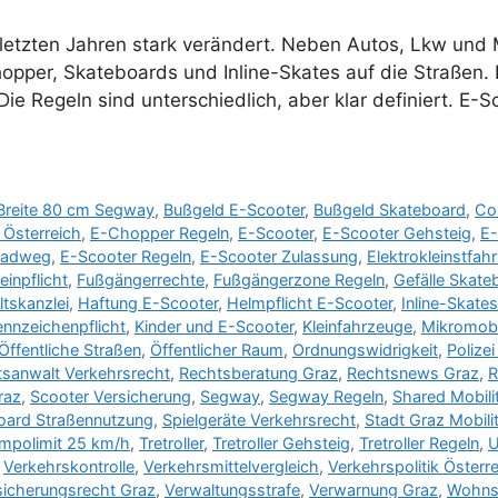
 den letzten Jahren stark verändert. Neben Autos, Lkw 
pper, Skateboards und Inline-Skates auf die Straßen. 
Regeln sind unterschiedlich, aber klar definiert. E-Sc
Breite 80 cm Segway
,
Bußgeld E-Scooter
,
Bußgeld Skateboard
,
Co
Österreich
,
E-Chopper Regeln
,
E-Scooter
,
E-Scooter Gehsteig
,
E-
Radweg
,
E-Scooter Regeln
,
E-Scooter Zulassung
,
Elektrokleinstfah
inpflicht
,
Fußgängerrechte
,
Fußgängerzone Regeln
,
Gefälle Skate
tskanzlei
,
Haftung E-Scooter
,
Helmpflicht E-Scooter
,
Inline-Skates
ennzeichenpflicht
,
Kinder und E-Scooter
,
Kleinfahrzeuge
,
Mikromobil
Öffentliche Straßen
,
Öffentlicher Raum
,
Ordnungswidrigkeit
,
Polize
sanwalt Verkehrsrecht
,
Rechtsberatung Graz
,
Rechtsnews Graz
,
R
raz
,
Scooter Versicherung
,
Segway
,
Segway Regeln
,
Shared Mobili
oard Straßennutzung
,
Spielgeräte Verkehrsrecht
,
Stadt Graz Mobili
mpolimit 25 km/h
,
Tretroller
,
Tretroller Gehsteig
,
Tretroller Regeln
,
U
,
Verkehrskontrolle
,
Verkehrsmittelvergleich
,
Verkehrspolitik Österr
sicherungsrecht Graz
,
Verwaltungsstrafe
,
Verwarnung Graz
,
Wohns