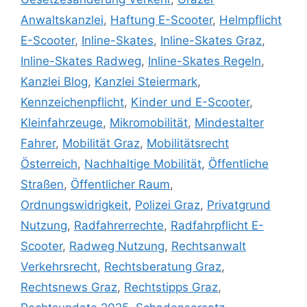
Anwaltskanzlei
,
Haftung E-Scooter
,
Helmpflicht
E-Scooter
,
Inline-Skates
,
Inline-Skates Graz
,
Inline-Skates Radweg
,
Inline-Skates Regeln
,
Kanzlei Blog
,
Kanzlei Steiermark
,
Kennzeichenpflicht
,
Kinder und E-Scooter
,
Kleinfahrzeuge
,
Mikromobilität
,
Mindestalter
Fahrer
,
Mobilität Graz
,
Mobilitätsrecht
Österreich
,
Nachhaltige Mobilität
,
Öffentliche
Straßen
,
Öffentlicher Raum
,
Ordnungswidrigkeit
,
Polizei Graz
,
Privatgrund
Nutzung
,
Radfahrerrechte
,
Radfahrpflicht E-
Scooter
,
Radweg Nutzung
,
Rechtsanwalt
Verkehrsrecht
,
Rechtsberatung Graz
,
Rechtsnews Graz
,
Rechtstipps Graz
,