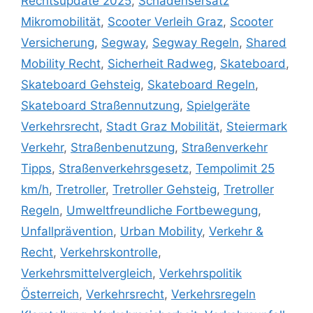
Rechtsupdate 2025
,
Schadensersatz
Mikromobilität
,
Scooter Verleih Graz
,
Scooter
Versicherung
,
Segway
,
Segway Regeln
,
Shared
Mobility Recht
,
Sicherheit Radweg
,
Skateboard
,
Skateboard Gehsteig
,
Skateboard Regeln
,
Skateboard Straßennutzung
,
Spielgeräte
Verkehrsrecht
,
Stadt Graz Mobilität
,
Steiermark
Verkehr
,
Straßenbenutzung
,
Straßenverkehr
Tipps
,
Straßenverkehrsgesetz
,
Tempolimit 25
km/h
,
Tretroller
,
Tretroller Gehsteig
,
Tretroller
Regeln
,
Umweltfreundliche Fortbewegung
,
Unfallprävention
,
Urban Mobility
,
Verkehr &
Recht
,
Verkehrskontrolle
,
Verkehrsmittelvergleich
,
Verkehrspolitik
Österreich
,
Verkehrsrecht
,
Verkehrsregeln