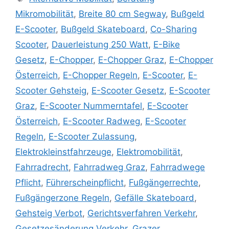
Mikromobilität
,
Breite 80 cm Segway
,
Bußgeld
E-Scooter
,
Bußgeld Skateboard
,
Co-Sharing
Scooter
,
Dauerleistung 250 Watt
,
E-Bike
Gesetz
,
E-Chopper
,
E-Chopper Graz
,
E-Chopper
Österreich
,
E-Chopper Regeln
,
E-Scooter
,
E-
Scooter Gehsteig
,
E-Scooter Gesetz
,
E-Scooter
Graz
,
E-Scooter Nummerntafel
,
E-Scooter
Österreich
,
E-Scooter Radweg
,
E-Scooter
Regeln
,
E-Scooter Zulassung
,
Elektrokleinstfahrzeuge
,
Elektromobilität
,
Fahrradrecht
,
Fahrradweg Graz
,
Fahrradwege
Pflicht
,
Führerscheinpflicht
,
Fußgängerrechte
,
Fußgängerzone Regeln
,
Gefälle Skateboard
,
Gehsteig Verbot
,
Gerichtsverfahren Verkehr
,
Gesetzesänderung Verkehr
,
Grazer