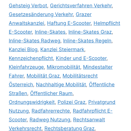
Gehsteig Verbot
,
Gerichtsverfahren Verkehr
,
Gesetzesänderung Verkehr
,
Grazer
Anwaltskanzlei
,
Haftung E-Scooter
,
Helmpflicht
E-Scooter
,
Inline-Skates
,
Inline-Skates Graz
,
Inline-Skates Radweg
,
Inline-Skates Regeln
,
Kanzlei Blog
,
Kanzlei Steiermark
,
Kennzeichenpflicht
,
Kinder und E-Scooter
,
Kleinfahrzeuge
,
Mikromobilität
,
Mindestalter
Fahrer
,
Mobilität Graz
,
Mobilitätsrecht
Österreich
,
Nachhaltige Mobilität
,
Öffentliche
Straßen
,
Öffentlicher Raum
,
Ordnungswidrigkeit
,
Polizei Graz
,
Privatgrund
Nutzung
,
Radfahrerrechte
,
Radfahrpflicht E-
Scooter
,
Radweg Nutzung
,
Rechtsanwalt
Verkehrsrecht
,
Rechtsberatung Graz
,