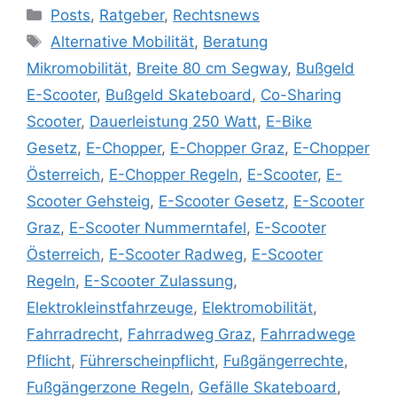
Posts
,
Ratgeber
,
Rechtsnews
Alternative Mobilität
,
Beratung
Mikromobilität
,
Breite 80 cm Segway
,
Bußgeld
E-Scooter
,
Bußgeld Skateboard
,
Co-Sharing
Scooter
,
Dauerleistung 250 Watt
,
E-Bike
Gesetz
,
E-Chopper
,
E-Chopper Graz
,
E-Chopper
Österreich
,
E-Chopper Regeln
,
E-Scooter
,
E-
Scooter Gehsteig
,
E-Scooter Gesetz
,
E-Scooter
Graz
,
E-Scooter Nummerntafel
,
E-Scooter
Österreich
,
E-Scooter Radweg
,
E-Scooter
Regeln
,
E-Scooter Zulassung
,
Elektrokleinstfahrzeuge
,
Elektromobilität
,
Fahrradrecht
,
Fahrradweg Graz
,
Fahrradwege
Pflicht
,
Führerscheinpflicht
,
Fußgängerrechte
,
Fußgängerzone Regeln
,
Gefälle Skateboard
,