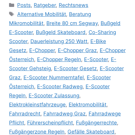
Posts
,
Ratgeber
,
Rechtsnews
Alternative Mobilität
,
Beratung
Mikromobilität
,
Breite 80 cm Segway
,
Bußgeld
E-Scooter
,
Bußgeld Skateboard
,
Co-Sharing
Scooter
,
Dauerleistung 250 Watt
,
E-Bike
Gesetz
,
E-Chopper
,
E-Chopper Graz
,
E-Chopper
Österreich
,
E-Chopper Regeln
,
E-Scooter
,
E-
Scooter Gehsteig
,
E-Scooter Gesetz
,
E-Scooter
Graz
,
E-Scooter Nummerntafel
,
E-Scooter
Österreich
,
E-Scooter Radweg
,
E-Scooter
Regeln
,
E-Scooter Zulassung
,
Elektrokleinstfahrzeuge
,
Elektromobilität
,
Fahrradrecht
,
Fahrradweg Graz
,
Fahrradwege
Pflicht
,
Führerscheinpflicht
,
Fußgängerrechte
,
Fußgängerzone Regeln
,
Gefälle Skateboard
,