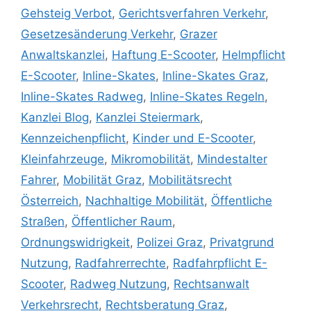
Gehsteig Verbot
,
Gerichtsverfahren Verkehr
,
Gesetzesänderung Verkehr
,
Grazer
Anwaltskanzlei
,
Haftung E-Scooter
,
Helmpflicht
E-Scooter
,
Inline-Skates
,
Inline-Skates Graz
,
Inline-Skates Radweg
,
Inline-Skates Regeln
,
Kanzlei Blog
,
Kanzlei Steiermark
,
Kennzeichenpflicht
,
Kinder und E-Scooter
,
Kleinfahrzeuge
,
Mikromobilität
,
Mindestalter
Fahrer
,
Mobilität Graz
,
Mobilitätsrecht
Österreich
,
Nachhaltige Mobilität
,
Öffentliche
Straßen
,
Öffentlicher Raum
,
Ordnungswidrigkeit
,
Polizei Graz
,
Privatgrund
Nutzung
,
Radfahrerrechte
,
Radfahrpflicht E-
Scooter
,
Radweg Nutzung
,
Rechtsanwalt
Verkehrsrecht
,
Rechtsberatung Graz
,