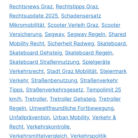
Rechtsnews Graz
,
Rechtstipps Graz
,
Rechtsupdate 2025
,
Schadensersatz
Mikromobilität
,
Scooter Verleih Graz
,
Scooter
Versicherung
,
Segway
,
Segway Regeln
,
Shared
Mobility Recht
,
Sicherheit Radweg
,
Skateboard
,
Skateboard Gehsteig
,
Skateboard Regeln
,
Skateboard Straßennutzung
,
Spielgeräte
Verkehrsrecht
,
Stadt Graz Mobilität
,
Steiermark
Verkehr
,
Straßenbenutzung
,
Straßenverkehr
Tipps
,
Straßenverkehrsgesetz
,
Tempolimit 25
km/h
,
Tretroller
,
Tretroller Gehsteig
,
Tretroller
Regeln
,
Umweltfreundliche Fortbewegung
,
Unfallprävention
,
Urban Mobility
,
Verkehr &
Recht
,
Verkehrskontrolle
,
Verkehrsmittelvergleich
,
Verkehrspolitik