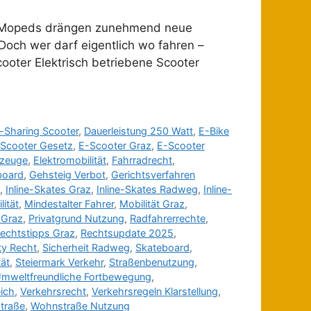
und Mopeds drängen zunehmend neue
Doch wer darf eigentlich wo fahren –
ooter Elektrisch betriebene Scooter
-Sharing Scooter
,
Dauerleistung 250 Watt
,
E-Bike
Scooter Gesetz
,
E-Scooter Graz
,
E-Scooter
rzeuge
,
Elektromobilität
,
Fahrradrecht
,
board
,
Gehsteig Verbot
,
Gerichtsverfahren
,
Inline-Skates Graz
,
Inline-Skates Radweg
,
Inline-
ität
,
Mindestalter Fahrer
,
Mobilität Graz
,
i Graz
,
Privatgrund Nutzung
,
Radfahrerrechte
,
echtstipps Graz
,
Rechtsupdate 2025
,
ty Recht
,
Sicherheit Radweg
,
Skateboard
,
tät
,
Steiermark Verkehr
,
Straßenbenutzung
,
mweltfreundliche Fortbewegung
,
eich
,
Verkehrsrecht
,
Verkehrsregeln Klarstellung
,
traße
,
Wohnstraße Nutzung