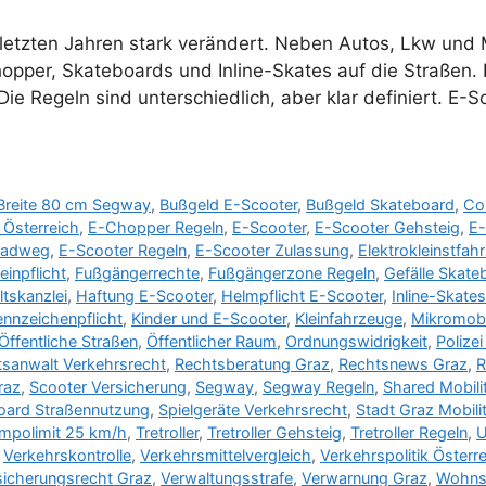
 den letzten Jahren stark verändert. Neben Autos, Lkw 
pper, Skateboards und Inline-Skates auf die Straßen. 
Regeln sind unterschiedlich, aber klar definiert. E-Sc
Breite 80 cm Segway
,
Bußgeld E-Scooter
,
Bußgeld Skateboard
,
Co
Österreich
,
E-Chopper Regeln
,
E-Scooter
,
E-Scooter Gehsteig
,
E-
Radweg
,
E-Scooter Regeln
,
E-Scooter Zulassung
,
Elektrokleinstfah
inpflicht
,
Fußgängerrechte
,
Fußgängerzone Regeln
,
Gefälle Skate
tskanzlei
,
Haftung E-Scooter
,
Helmpflicht E-Scooter
,
Inline-Skates
ennzeichenpflicht
,
Kinder und E-Scooter
,
Kleinfahrzeuge
,
Mikromobil
Öffentliche Straßen
,
Öffentlicher Raum
,
Ordnungswidrigkeit
,
Polize
sanwalt Verkehrsrecht
,
Rechtsberatung Graz
,
Rechtsnews Graz
,
R
raz
,
Scooter Versicherung
,
Segway
,
Segway Regeln
,
Shared Mobili
oard Straßennutzung
,
Spielgeräte Verkehrsrecht
,
Stadt Graz Mobili
mpolimit 25 km/h
,
Tretroller
,
Tretroller Gehsteig
,
Tretroller Regeln
,
U
,
Verkehrskontrolle
,
Verkehrsmittelvergleich
,
Verkehrspolitik Österr
sicherungsrecht Graz
,
Verwaltungsstrafe
,
Verwarnung Graz
,
Wohns