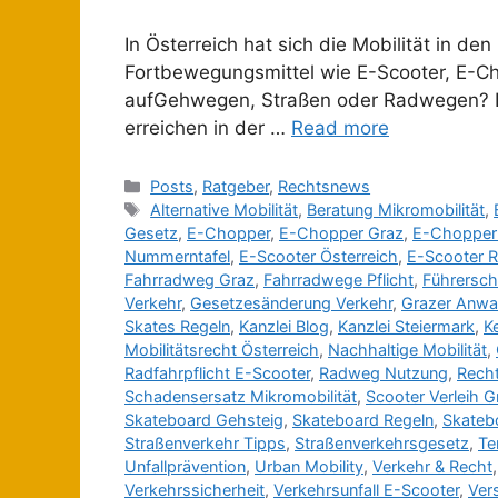
In Österreich hat sich die Mobilität in
Fortbewegungsmittel wie E-Scooter, E-Cho
aufGehwegen, Straßen oder Radwegen? Die 
erreichen in der …
Read more
Posts
,
Ratgeber
,
Rechtsnews
Alternative Mobilität
,
Beratung Mikromobilität
,
Gesetz
,
E-Chopper
,
E-Chopper Graz
,
E-Chopper 
Nummerntafel
,
E-Scooter Österreich
,
E-Scooter 
Fahrradweg Graz
,
Fahrradwege Pflicht
,
Führersche
Verkehr
,
Gesetzesänderung Verkehr
,
Grazer Anwal
Skates Regeln
,
Kanzlei Blog
,
Kanzlei Steiermark
,
K
Mobilitätsrecht Österreich
,
Nachhaltige Mobilität
,
Radfahrpflicht E-Scooter
,
Radweg Nutzung
,
Recht
Schadensersatz Mikromobilität
,
Scooter Verleih G
Skateboard Gehsteig
,
Skateboard Regeln
,
Skateb
Straßenverkehr Tipps
,
Straßenverkehrsgesetz
,
Te
Unfallprävention
,
Urban Mobility
,
Verkehr & Recht
Verkehrssicherheit
,
Verkehrsunfall E-Scooter
,
Ver