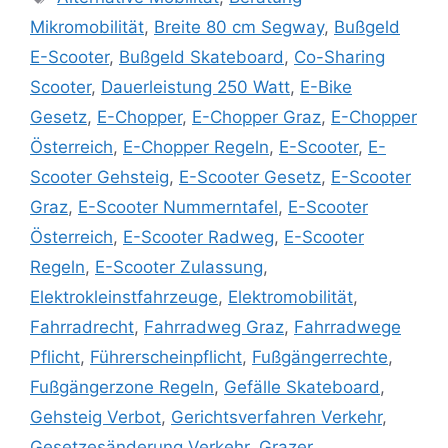
Mikromobilität
,
Breite 80 cm Segway
,
Bußgeld
E-Scooter
,
Bußgeld Skateboard
,
Co-Sharing
Scooter
,
Dauerleistung 250 Watt
,
E-Bike
Gesetz
,
E-Chopper
,
E-Chopper Graz
,
E-Chopper
Österreich
,
E-Chopper Regeln
,
E-Scooter
,
E-
Scooter Gehsteig
,
E-Scooter Gesetz
,
E-Scooter
Graz
,
E-Scooter Nummerntafel
,
E-Scooter
Österreich
,
E-Scooter Radweg
,
E-Scooter
Regeln
,
E-Scooter Zulassung
,
Elektrokleinstfahrzeuge
,
Elektromobilität
,
Fahrradrecht
,
Fahrradweg Graz
,
Fahrradwege
Pflicht
,
Führerscheinpflicht
,
Fußgängerrechte
,
Fußgängerzone Regeln
,
Gefälle Skateboard
,
Gehsteig Verbot
,
Gerichtsverfahren Verkehr
,
Gesetzesänderung Verkehr
,
Grazer