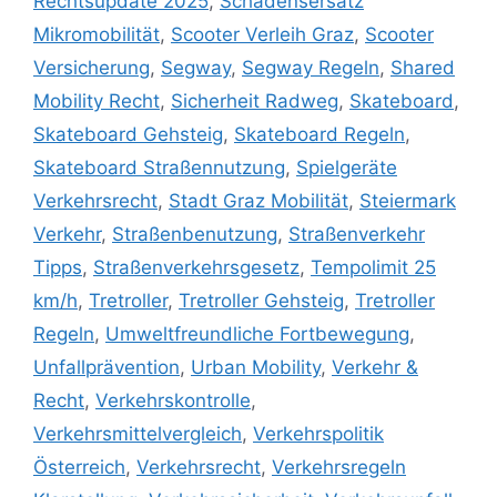
Rechtsupdate 2025
,
Schadensersatz
Mikromobilität
,
Scooter Verleih Graz
,
Scooter
Versicherung
,
Segway
,
Segway Regeln
,
Shared
Mobility Recht
,
Sicherheit Radweg
,
Skateboard
,
Skateboard Gehsteig
,
Skateboard Regeln
,
Skateboard Straßennutzung
,
Spielgeräte
Verkehrsrecht
,
Stadt Graz Mobilität
,
Steiermark
Verkehr
,
Straßenbenutzung
,
Straßenverkehr
Tipps
,
Straßenverkehrsgesetz
,
Tempolimit 25
km/h
,
Tretroller
,
Tretroller Gehsteig
,
Tretroller
Regeln
,
Umweltfreundliche Fortbewegung
,
Unfallprävention
,
Urban Mobility
,
Verkehr &
Recht
,
Verkehrskontrolle
,
Verkehrsmittelvergleich
,
Verkehrspolitik
Österreich
,
Verkehrsrecht
,
Verkehrsregeln