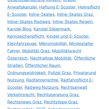
Anwaltskanzlei
,
Haftung E-Scooter
,
Helmpflicht
E-Scooter
,
Inline-Skates
,
Inline-Skates Graz
,
Inline-Skates Radweg
,
Inline-Skates Regeln
,
Kanzlei Blog
,
Kanzlei Steiermark
,
Kennzeichenpflicht
,
Kinder und E-Scooter
,
Kleinfahrzeuge
,
Mikromobilität
,
Mindestalter
Fahrer
,
Mobilität Graz
,
Mobilitätsrecht
Österreich
,
Nachhaltige Mobilität
,
Öffentliche
Straßen
,
Öffentlicher Raum
,
Ordnungswidrigkeit
,
Polizei Graz
,
Privatgrund
Nutzung
,
Radfahrerrechte
,
Radfahrpflicht E-
Scooter
,
Radweg Nutzung
,
Rechtsanwalt
Verkehrsrecht
,
Rechtsberatung Graz
,
Rechtsnews Graz
,
Rechtstipps Graz
,