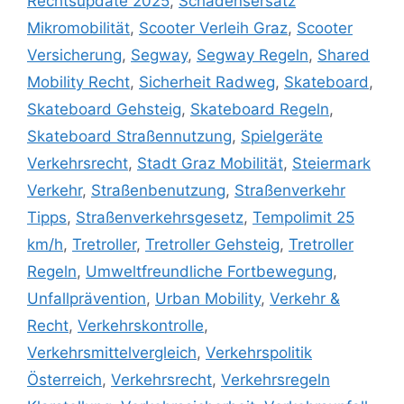
Rechtsupdate 2025
,
Schadensersatz
Mikromobilität
,
Scooter Verleih Graz
,
Scooter
Versicherung
,
Segway
,
Segway Regeln
,
Shared
Mobility Recht
,
Sicherheit Radweg
,
Skateboard
,
Skateboard Gehsteig
,
Skateboard Regeln
,
Skateboard Straßennutzung
,
Spielgeräte
Verkehrsrecht
,
Stadt Graz Mobilität
,
Steiermark
Verkehr
,
Straßenbenutzung
,
Straßenverkehr
Tipps
,
Straßenverkehrsgesetz
,
Tempolimit 25
km/h
,
Tretroller
,
Tretroller Gehsteig
,
Tretroller
Regeln
,
Umweltfreundliche Fortbewegung
,
Unfallprävention
,
Urban Mobility
,
Verkehr &
Recht
,
Verkehrskontrolle
,
Verkehrsmittelvergleich
,
Verkehrspolitik
Österreich
,
Verkehrsrecht
,
Verkehrsregeln