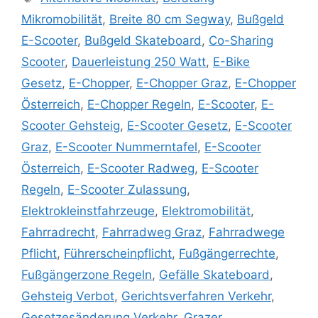
Mikromobilität
,
Breite 80 cm Segway
,
Bußgeld
E-Scooter
,
Bußgeld Skateboard
,
Co-Sharing
Scooter
,
Dauerleistung 250 Watt
,
E-Bike
Gesetz
,
E-Chopper
,
E-Chopper Graz
,
E-Chopper
Österreich
,
E-Chopper Regeln
,
E-Scooter
,
E-
Scooter Gehsteig
,
E-Scooter Gesetz
,
E-Scooter
Graz
,
E-Scooter Nummerntafel
,
E-Scooter
Österreich
,
E-Scooter Radweg
,
E-Scooter
Regeln
,
E-Scooter Zulassung
,
Elektrokleinstfahrzeuge
,
Elektromobilität
,
Fahrradrecht
,
Fahrradweg Graz
,
Fahrradwege
Pflicht
,
Führerscheinpflicht
,
Fußgängerrechte
,
Fußgängerzone Regeln
,
Gefälle Skateboard
,
Gehsteig Verbot
,
Gerichtsverfahren Verkehr
,
Gesetzesänderung Verkehr
,
Grazer