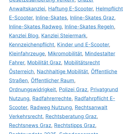
Anwaltskanzlei
,
Haftung E-Scooter
,
Helmpflicht
E-Scooter
,
Inline-Skates
,
Inline-Skates Graz
,
Inline-Skates Radweg
,
Inline-Skates Regeln
,
Kanzlei Blog
,
Kanzlei Steiermark
,
Kennzeichenpflicht
,
Kinder und E-Scooter
,
Kleinfahrzeuge
,
Mikromobilität
,
Mindestalter
Fahrer
,
Mobilität Graz
,
Mobilitätsrecht
Österreich
,
Nachhaltige Mobilität
,
Öffentliche
Straßen
,
Öffentlicher Raum
,
Ordnungswidrigkeit
,
Polizei Graz
,
Privatgrund
Nutzung
,
Radfahrerrechte
,
Radfahrpflicht E-
Scooter
,
Radweg Nutzung
,
Rechtsanwalt
Verkehrsrecht
,
Rechtsberatung Graz
,
Rechtsnews Graz
,
Rechtstipps Graz
,