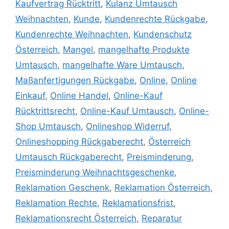
Kaufvertrag Rücktritt
,
Kulanz Umtausch
Weihnachten
,
Kunde
,
Kundenrechte Rückgabe
,
Kundenrechte Weihnachten
,
Kundenschutz
Österreich
,
Mangel
,
mangelhafte Produkte
Umtausch
,
mangelhafte Ware Umtausch
,
Maßanfertigungen Rückgabe
,
Online
,
Online
Einkauf
,
Online Handel
,
Online-Kauf
Rücktrittsrecht
,
Online-Kauf Umtausch
,
Online-
Shop Umtausch
,
Onlineshop Widerruf
,
Onlineshopping Rückgaberecht
,
Österreich
Umtausch Rückgaberecht
,
Preisminderung
,
Preisminderung Weihnachtsgeschenke
,
Reklamation Geschenk
,
Reklamation Österreich
,
Reklamation Rechte
,
Reklamationsfrist
,
Reklamationsrecht Österreich
,
Reparatur