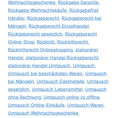
Weihnachtsgeschenke
,
Rückgabe Garantie
,
Rückgabe Weihnachtskäufe
,
Rückgabefrist
Händler
,
Rückgaberecht
,
Rückgaberecht bei
Mängeln
,
Rückgaberecht Einzelhandel
,
Rückgaberecht gesetzlich
,
Rückgaberecht
Online-Shop
,
Rücktritt
,
Rücktrittsrecht
,
Rücktrittsrecht Onlineshopping
,
stationärer
Handel
,
stationärer Handel Rückgaberecht
,
stationärer Handel Umtausch
,
Umtausch
,
Umtausch bei beschädigten Waren
,
Umtausch
bei Mängeln
,
Umtausch Edelmetalle
,
Umtausch
gesetzlich
,
Umtausch Lebensmittel
,
Umtausch
ohne Rechnung
,
Umtausch online vs offline
,
Umtausch Online-Einkäufe
,
Umtausch Waren
,
Umtausch Weihnachtsgeschenke
,