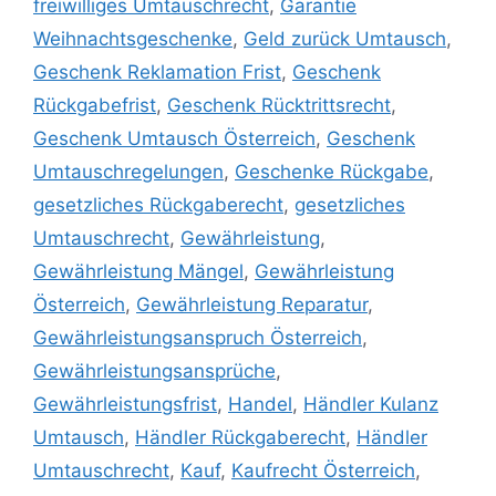
freiwilliges Umtauschrecht
,
Garantie
Weihnachtsgeschenke
,
Geld zurück Umtausch
,
Geschenk Reklamation Frist
,
Geschenk
Rückgabefrist
,
Geschenk Rücktrittsrecht
,
Geschenk Umtausch Österreich
,
Geschenk
Umtauschregelungen
,
Geschenke Rückgabe
,
gesetzliches Rückgaberecht
,
gesetzliches
Umtauschrecht
,
Gewährleistung
,
Gewährleistung Mängel
,
Gewährleistung
Österreich
,
Gewährleistung Reparatur
,
Gewährleistungsanspruch Österreich
,
Gewährleistungsansprüche
,
Gewährleistungsfrist
,
Handel
,
Händler Kulanz
Umtausch
,
Händler Rückgaberecht
,
Händler
Umtauschrecht
,
Kauf
,
Kaufrecht Österreich
,