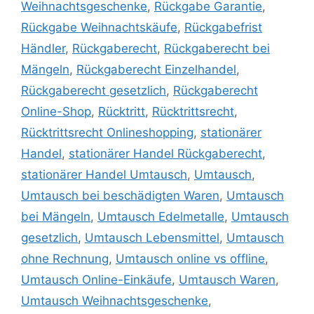
Weihnachtsgeschenke
,
Rückgabe Garantie
,
Rückgabe Weihnachtskäufe
,
Rückgabefrist
Händler
,
Rückgaberecht
,
Rückgaberecht bei
Mängeln
,
Rückgaberecht Einzelhandel
,
Rückgaberecht gesetzlich
,
Rückgaberecht
Online-Shop
,
Rücktritt
,
Rücktrittsrecht
,
Rücktrittsrecht Onlineshopping
,
stationärer
Handel
,
stationärer Handel Rückgaberecht
,
stationärer Handel Umtausch
,
Umtausch
,
Umtausch bei beschädigten Waren
,
Umtausch
bei Mängeln
,
Umtausch Edelmetalle
,
Umtausch
gesetzlich
,
Umtausch Lebensmittel
,
Umtausch
ohne Rechnung
,
Umtausch online vs offline
,
Umtausch Online-Einkäufe
,
Umtausch Waren
,
Umtausch Weihnachtsgeschenke
,