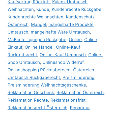
Kaufvertrag Rücktritt
,
Kulanz Umtausch
Weihnachten
,
Kunde
,
Kundenrechte Rückgabe
,
Kundenrechte Weihnachten
,
Kundenschutz
Österreich
,
Mangel
,
mangelhafte Produkte
Umtausch
,
mangelhafte Ware Umtausch
,
Maßanfertigungen Rückgabe
,
Online
,
Online
Einkauf
,
Online Handel
,
Online-Kauf
Rücktrittsrecht
,
Online-Kauf Umtausch
,
Online-
Shop Umtausch
,
Onlineshop Widerruf
,
Onlineshopping Rückgaberecht
,
Österreich
Umtausch Rückgaberecht
,
Preisminderung
,
Preisminderung Weihnachtsgeschenke
,
Reklamation Geschenk
,
Reklamation Österreich
,
Reklamation Rechte
,
Reklamationsfrist
,
Reklamationsrecht Österreich
,
Reparatur