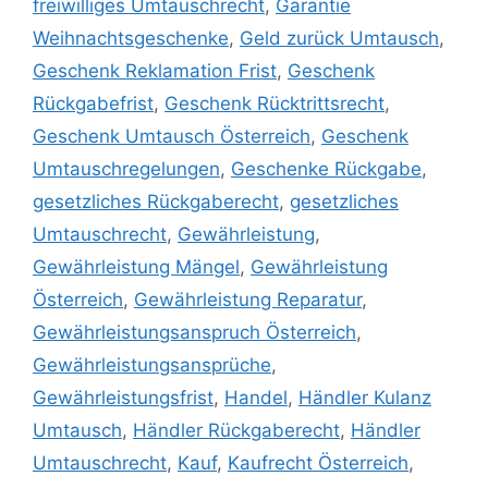
freiwilliges Umtauschrecht
,
Garantie
Weihnachtsgeschenke
,
Geld zurück Umtausch
,
Geschenk Reklamation Frist
,
Geschenk
Rückgabefrist
,
Geschenk Rücktrittsrecht
,
Geschenk Umtausch Österreich
,
Geschenk
Umtauschregelungen
,
Geschenke Rückgabe
,
gesetzliches Rückgaberecht
,
gesetzliches
Umtauschrecht
,
Gewährleistung
,
Gewährleistung Mängel
,
Gewährleistung
Österreich
,
Gewährleistung Reparatur
,
Gewährleistungsanspruch Österreich
,
Gewährleistungsansprüche
,
Gewährleistungsfrist
,
Handel
,
Händler Kulanz
Umtausch
,
Händler Rückgaberecht
,
Händler
Umtauschrecht
,
Kauf
,
Kaufrecht Österreich
,