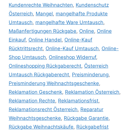
Kundenrechte Weihnachten
,
Kundenschutz
Österreich
,
Mangel
,
mangelhafte Produkte
Umtausch
,
mangelhafte Ware Umtausch
,
Maßanfertigungen Rückgabe
,
Online
,
Online
Einkauf
,
Online Handel
,
Online-Kauf
Rücktrittsrecht
,
Online-Kauf Umtausch
,
Online-
Shop Umtausch
,
Onlineshop Widerruf
,
Onlineshopping Rückgaberecht
,
Österreich
Umtausch Rückgaberecht
,
Preisminderung
,
Preisminderung Weihnachtsgeschenke
,
Reklamation Geschenk
,
Reklamation Österreich
,
Reklamation Rechte
,
Reklamationsfrist
,
Reklamationsrecht Österreich
,
Reparatur
Weihnachtsgeschenke
,
Rückgabe Garantie
,
Rückgabe Weihnachtskäufe
,
Rückgabefrist