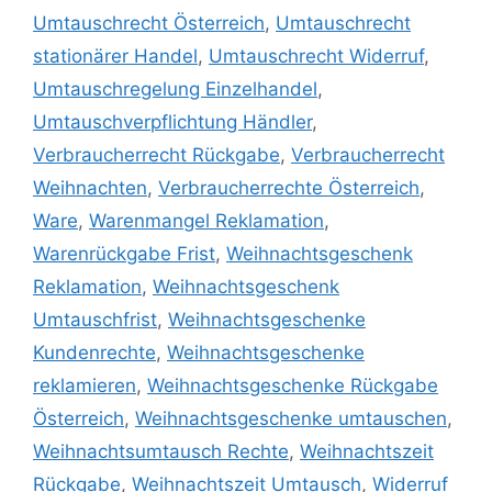
Umtauschrecht Österreich
,
Umtauschrecht
stationärer Handel
,
Umtauschrecht Widerruf
,
Umtauschregelung Einzelhandel
,
Umtauschverpflichtung Händler
,
Verbraucherrecht Rückgabe
,
Verbraucherrecht
Weihnachten
,
Verbraucherrechte Österreich
,
Ware
,
Warenmangel Reklamation
,
Warenrückgabe Frist
,
Weihnachtsgeschenk
Reklamation
,
Weihnachtsgeschenk
Umtauschfrist
,
Weihnachtsgeschenke
Kundenrechte
,
Weihnachtsgeschenke
reklamieren
,
Weihnachtsgeschenke Rückgabe
Österreich
,
Weihnachtsgeschenke umtauschen
,
Weihnachtsumtausch Rechte
,
Weihnachtszeit
Rückgabe
,
Weihnachtszeit Umtausch
,
Widerruf