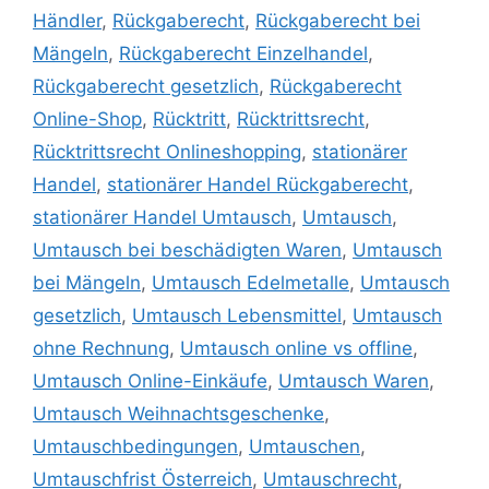
Händler
,
Rückgaberecht
,
Rückgaberecht bei
Mängeln
,
Rückgaberecht Einzelhandel
,
Rückgaberecht gesetzlich
,
Rückgaberecht
Online-Shop
,
Rücktritt
,
Rücktrittsrecht
,
Rücktrittsrecht Onlineshopping
,
stationärer
Handel
,
stationärer Handel Rückgaberecht
,
stationärer Handel Umtausch
,
Umtausch
,
Umtausch bei beschädigten Waren
,
Umtausch
bei Mängeln
,
Umtausch Edelmetalle
,
Umtausch
gesetzlich
,
Umtausch Lebensmittel
,
Umtausch
ohne Rechnung
,
Umtausch online vs offline
,
Umtausch Online-Einkäufe
,
Umtausch Waren
,
Umtausch Weihnachtsgeschenke
,
Umtauschbedingungen
,
Umtauschen
,
Umtauschfrist Österreich
,
Umtauschrecht
,