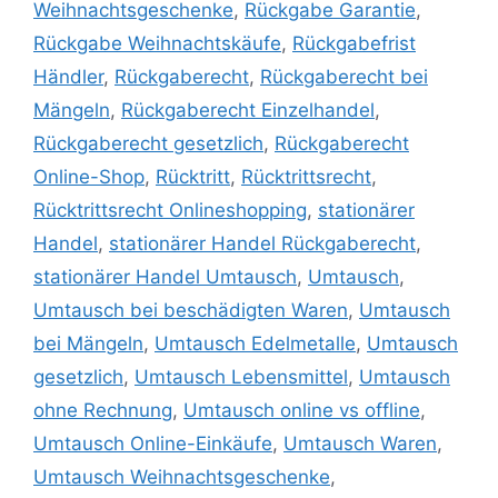
Weihnachtsgeschenke
,
Rückgabe Garantie
,
Rückgabe Weihnachtskäufe
,
Rückgabefrist
Händler
,
Rückgaberecht
,
Rückgaberecht bei
Mängeln
,
Rückgaberecht Einzelhandel
,
Rückgaberecht gesetzlich
,
Rückgaberecht
Online-Shop
,
Rücktritt
,
Rücktrittsrecht
,
Rücktrittsrecht Onlineshopping
,
stationärer
Handel
,
stationärer Handel Rückgaberecht
,
stationärer Handel Umtausch
,
Umtausch
,
Umtausch bei beschädigten Waren
,
Umtausch
bei Mängeln
,
Umtausch Edelmetalle
,
Umtausch
gesetzlich
,
Umtausch Lebensmittel
,
Umtausch
ohne Rechnung
,
Umtausch online vs offline
,
Umtausch Online-Einkäufe
,
Umtausch Waren
,
Umtausch Weihnachtsgeschenke
,