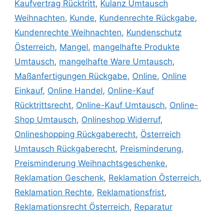
Kaufvertrag Rücktritt
,
Kulanz Umtausch
Weihnachten
,
Kunde
,
Kundenrechte Rückgabe
,
Kundenrechte Weihnachten
,
Kundenschutz
Österreich
,
Mangel
,
mangelhafte Produkte
Umtausch
,
mangelhafte Ware Umtausch
,
Maßanfertigungen Rückgabe
,
Online
,
Online
Einkauf
,
Online Handel
,
Online-Kauf
Rücktrittsrecht
,
Online-Kauf Umtausch
,
Online-
Shop Umtausch
,
Onlineshop Widerruf
,
Onlineshopping Rückgaberecht
,
Österreich
Umtausch Rückgaberecht
,
Preisminderung
,
Preisminderung Weihnachtsgeschenke
,
Reklamation Geschenk
,
Reklamation Österreich
,
Reklamation Rechte
,
Reklamationsfrist
,
Reklamationsrecht Österreich
,
Reparatur