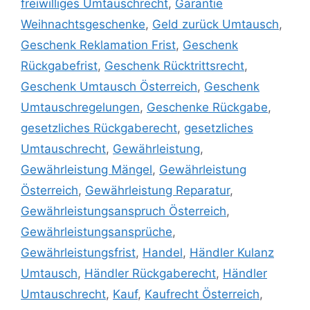
freiwilliges Umtauschrecht
,
Garantie
Weihnachtsgeschenke
,
Geld zurück Umtausch
,
Geschenk Reklamation Frist
,
Geschenk
Rückgabefrist
,
Geschenk Rücktrittsrecht
,
Geschenk Umtausch Österreich
,
Geschenk
Umtauschregelungen
,
Geschenke Rückgabe
,
gesetzliches Rückgaberecht
,
gesetzliches
Umtauschrecht
,
Gewährleistung
,
Gewährleistung Mängel
,
Gewährleistung
Österreich
,
Gewährleistung Reparatur
,
Gewährleistungsanspruch Österreich
,
Gewährleistungsansprüche
,
Gewährleistungsfrist
,
Handel
,
Händler Kulanz
Umtausch
,
Händler Rückgaberecht
,
Händler
Umtauschrecht
,
Kauf
,
Kaufrecht Österreich
,