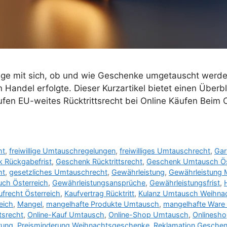
Frage mit sich, ob und wie Geschenke umgetauscht werd
n Handel erfolgte. Dieser Kurzartikel bietet einen Über
fen EU-weites Rücktrittsrecht bei Online Käufen Beim O
ht
,
freiwillige Umtauschregelungen
,
freiwilliges Umtauschrecht
,
Gar
 Rückgabefrist
,
Geschenk Rücktrittsrecht
,
Geschenk Umtausch Ös
ht
,
gesetzliches Umtauschrecht
,
Gewährleistung
,
Gewährleistung 
ch Österreich
,
Gewährleistungsansprüche
,
Gewährleistungsfrist
,
ufrecht Österreich
,
Kaufvertrag Rücktritt
,
Kulanz Umtausch Weihna
eich
,
Mangel
,
mangelhafte Produkte Umtausch
,
mangelhafte Ware
tsrecht
,
Online-Kauf Umtausch
,
Online-Shop Umtausch
,
Onlinesho
rung
,
Preisminderung Weihnachtsgeschenke
,
Reklamation Gesche