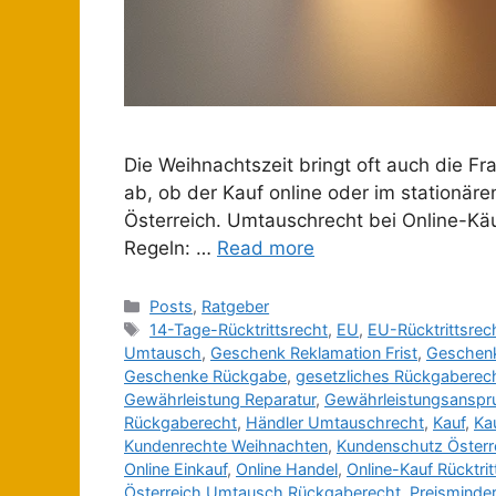
Die Weihnachtszeit bringt oft auch die 
ab, ob der Kauf online oder im stationäre
Österreich. Umtauschrecht bei Online-Käu
Regeln: …
Read more
Posts
,
Ratgeber
14-Tage-Rücktrittsrecht
,
EU
,
EU-Rücktrittsrec
Umtausch
,
Geschenk Reklamation Frist
,
Geschenk
Geschenke Rückgabe
,
gesetzliches Rückgaberec
Gewährleistung Reparatur
,
Gewährleistungsanspru
Rückgaberecht
,
Händler Umtauschrecht
,
Kauf
,
Ka
Kundenrechte Weihnachten
,
Kundenschutz Österr
Online Einkauf
,
Online Handel
,
Online-Kauf Rücktrit
Österreich Umtausch Rückgaberecht
,
Preisminde