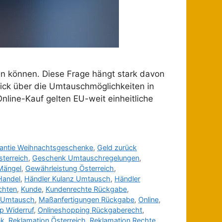
en können. Diese Frage hängt stark davon
blick über die Umtauschmöglichkeiten in
nline-Kauf gelten EU-weit einheitliche
antie Weihnachtsgeschenke
,
Geld zurück
terreich
,
Geschenk Umtauschregelungen
,
Mängel
,
Gewährleistung Österreich
,
Handel
,
Händler Kulanz Umtausch
,
Händler
chten
,
Kunde
,
Kundenrechte Rückgabe
,
 Umtausch
,
Maßanfertigungen Rückgabe
,
Online
,
p Widerruf
,
Onlineshopping Rückgaberecht
,
nk
,
Reklamation Österreich
,
Reklamation Rechte
,