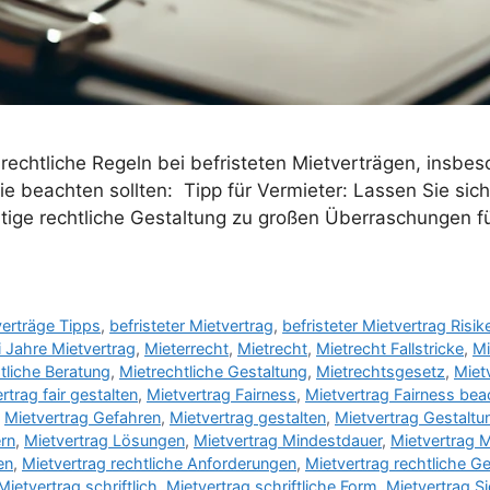
e rechtliche Regeln bei befristeten Mietverträgen, insb
e beachten sollten: Tipp für Vermieter: Lassen Sie sich 
chtige rechtliche Gestaltung zu großen Überraschungen f
verträge Tipps
,
befristeter Mietvertrag
,
befristeter Mietvertrag Risik
i Jahre Mietvertrag
,
Mieterrecht
,
Mietrecht
,
Mietrecht Fallstricke
,
Mi
tliche Beratung
,
Mietrechtliche Gestaltung
,
Mietrechtsgesetz
,
Miet
rtrag fair gestalten
,
Mietvertrag Fairness
,
Mietvertrag Fairness bea
,
Mietvertrag Gefahren
,
Mietvertrag gestalten
,
Mietvertrag Gestaltu
ern
,
Mietvertrag Lösungen
,
Mietvertrag Mindestdauer
,
Mietvertrag M
en
,
Mietvertrag rechtliche Anforderungen
,
Mietvertrag rechtliche G
Mietvertrag schriftlich
,
Mietvertrag schriftliche Form
,
Mietvertrag Si