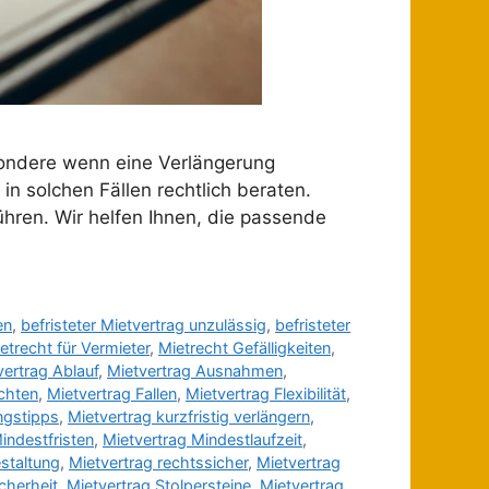
esondere wenn eine Verlängerung
in solchen Fällen rechtlich beraten.
ühren. Wir helfen Ihnen, die passende
en
,
befristeter Mietvertrag unzulässig
,
befristeter
etrecht für Vermieter
,
Mietrecht Gefälligkeiten
,
vertrag Ablauf
,
Mietvertrag Ausnahmen
,
chten
,
Mietvertrag Fallen
,
Mietvertrag Flexibilität
,
ngstipps
,
Mietvertrag kurzfristig verlängern
,
indestfristen
,
Mietvertrag Mindestlaufzeit
,
estaltung
,
Mietvertrag rechtssicher
,
Mietvertrag
cherheit
,
Mietvertrag Stolpersteine
,
Mietvertrag