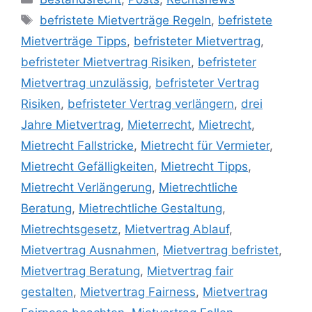
befristete Mietverträge Regeln
,
befristete
Mietverträge Tipps
,
befristeter Mietvertrag
,
befristeter Mietvertrag Risiken
,
befristeter
Mietvertrag unzulässig
,
befristeter Vertrag
Risiken
,
befristeter Vertrag verlängern
,
drei
Jahre Mietvertrag
,
Mieterrecht
,
Mietrecht
,
Mietrecht Fallstricke
,
Mietrecht für Vermieter
,
Mietrecht Gefälligkeiten
,
Mietrecht Tipps
,
Mietrecht Verlängerung
,
Mietrechtliche
Beratung
,
Mietrechtliche Gestaltung
,
Mietrechtsgesetz
,
Mietvertrag Ablauf
,
Mietvertrag Ausnahmen
,
Mietvertrag befristet
,
Mietvertrag Beratung
,
Mietvertrag fair
gestalten
,
Mietvertrag Fairness
,
Mietvertrag