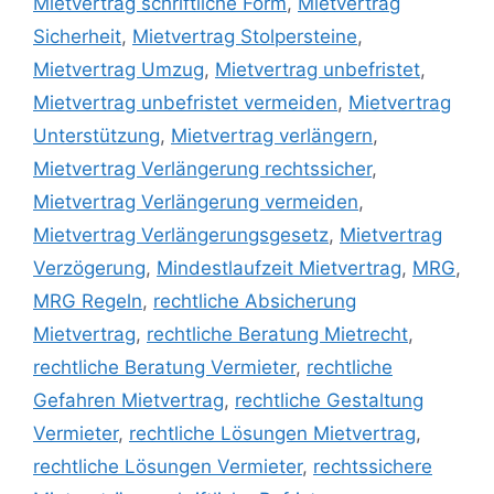
Mietvertrag schriftliche Form
,
Mietvertrag
Sicherheit
,
Mietvertrag Stolpersteine
,
Mietvertrag Umzug
,
Mietvertrag unbefristet
,
Mietvertrag unbefristet vermeiden
,
Mietvertrag
Unterstützung
,
Mietvertrag verlängern
,
Mietvertrag Verlängerung rechtssicher
,
Mietvertrag Verlängerung vermeiden
,
Mietvertrag Verlängerungsgesetz
,
Mietvertrag
Verzögerung
,
Mindestlaufzeit Mietvertrag
,
MRG
,
MRG Regeln
,
rechtliche Absicherung
Mietvertrag
,
rechtliche Beratung Mietrecht
,
rechtliche Beratung Vermieter
,
rechtliche
Gefahren Mietvertrag
,
rechtliche Gestaltung
Vermieter
,
rechtliche Lösungen Mietvertrag
,
rechtliche Lösungen Vermieter
,
rechtssichere