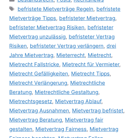
befristete Mietverträge Regeln
,
befristete
Mietverträge Tipps
,
befristeter Mietvertrag
,
befristeter Mietvertrag Risiken
,
befristeter
Mietvertrag unzulässig
,
befristeter Vertrag
Risiken
,
befristeter Vertrag verlängern
,
drei
Jahre Mietvertrag
,
Mieterrecht
,
Mietrecht
,
Mietrecht Fallstricke
,
Mietrecht für Vermieter
,
Mietrecht Gefälligkeiten
,
Mietrecht Tipps
,
Mietrecht Verlängerung
,
Mietrechtliche
Beratung
,
Mietrechtliche Gestaltung
,
Mietrechtsgesetz
,
Mietvertrag Ablauf
,
Mietvertrag Ausnahmen
,
Mietvertrag befristet
,
Mietvertrag Beratung
,
Mietvertrag fair
gestalten
,
Mietvertrag Fairness
,
Mietvertrag