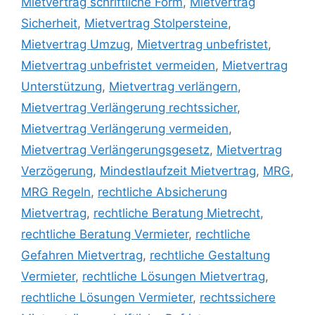
Mietvertrag schriftliche Form
,
Mietvertrag
Sicherheit
,
Mietvertrag Stolpersteine
,
Mietvertrag Umzug
,
Mietvertrag unbefristet
,
Mietvertrag unbefristet vermeiden
,
Mietvertrag
Unterstützung
,
Mietvertrag verlängern
,
Mietvertrag Verlängerung rechtssicher
,
Mietvertrag Verlängerung vermeiden
,
Mietvertrag Verlängerungsgesetz
,
Mietvertrag
Verzögerung
,
Mindestlaufzeit Mietvertrag
,
MRG
,
MRG Regeln
,
rechtliche Absicherung
Mietvertrag
,
rechtliche Beratung Mietrecht
,
rechtliche Beratung Vermieter
,
rechtliche
Gefahren Mietvertrag
,
rechtliche Gestaltung
Vermieter
,
rechtliche Lösungen Mietvertrag
,
rechtliche Lösungen Vermieter
,
rechtssichere