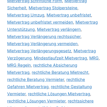
Mietvertrag schriftliche Form
,
Mietvertrag
Sicherheit
,
Mietvertrag Stolpersteine
,
Mietvertrag Umzug
,
Mietvertrag unbefristet
,
Mietvertrag unbefristet vermeiden
,
Mietvertrag
Unterstützung
,
Mietvertrag verlängern
,
Mietvertrag Verlängerung rechtssicher
,
Mietvertrag Verlängerung vermeiden
,
Mietvertrag Verlängerungsgesetz
,
Mietvertrag
Verzögerung
,
Mindestlaufzeit Mietvertrag
,
MRG
,
MRG Regeln
,
rechtliche Absicherung
Mietvertrag
,
rechtliche Beratung Mietrecht
,
rechtliche Beratung Vermieter
,
rechtliche
Gefahren Mietvertrag
,
rechtliche Gestaltung
Vermieter
,
rechtliche Lösungen Mietvertrag
,
rechtliche Lösungen Vermieter
,
rechtssichere