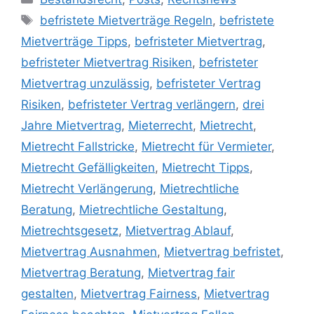
befristete Mietverträge Regeln
,
befristete
Mietverträge Tipps
,
befristeter Mietvertrag
,
befristeter Mietvertrag Risiken
,
befristeter
Mietvertrag unzulässig
,
befristeter Vertrag
Risiken
,
befristeter Vertrag verlängern
,
drei
Jahre Mietvertrag
,
Mieterrecht
,
Mietrecht
,
Mietrecht Fallstricke
,
Mietrecht für Vermieter
,
Mietrecht Gefälligkeiten
,
Mietrecht Tipps
,
Mietrecht Verlängerung
,
Mietrechtliche
Beratung
,
Mietrechtliche Gestaltung
,
Mietrechtsgesetz
,
Mietvertrag Ablauf
,
Mietvertrag Ausnahmen
,
Mietvertrag befristet
,
Mietvertrag Beratung
,
Mietvertrag fair
gestalten
,
Mietvertrag Fairness
,
Mietvertrag