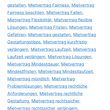
gestalten
,
Mietvertrag Fairness
,
Mietvertrag
Fairness beachten
,
Mietvertrag Fallen
,
Mietvertrag Flexibilität
,
Mietvertrag flexible
Lösungen
,
Mietvertrag Fristen
,
Mietvertrag
Gefahren
,
Mietvertrag gestalten
,
Mietvertrag
Gestaltungstipps
,
Mietvertrag kurzfristig
verlängern
,
Mietvertrag Laufzeit
,
Mietvertrag
Laufzeit verlängern
,
Mietvertrag Lösungen
,
Mietvertrag Mindestdauer
,
Mietvertrag
Mindestfristen
,
Mietvertrag Mindestlaufzeit
,
Mietvertrag mündlich
,
Mietvertrag
Problemlösungen
,
Mietvertrag rechtliche
Anforderungen
,
Mietvertrag rechtliche
Gestaltung
,
Mietvertrag rechtssicher
,
Mietvertrag rechtssicher verlängern
,