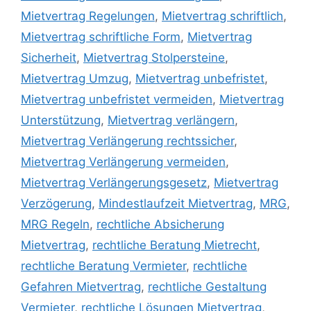
Mietvertrag Regelungen
,
Mietvertrag schriftlich
,
Mietvertrag schriftliche Form
,
Mietvertrag
Sicherheit
,
Mietvertrag Stolpersteine
,
Mietvertrag Umzug
,
Mietvertrag unbefristet
,
Mietvertrag unbefristet vermeiden
,
Mietvertrag
Unterstützung
,
Mietvertrag verlängern
,
Mietvertrag Verlängerung rechtssicher
,
Mietvertrag Verlängerung vermeiden
,
Mietvertrag Verlängerungsgesetz
,
Mietvertrag
Verzögerung
,
Mindestlaufzeit Mietvertrag
,
MRG
,
MRG Regeln
,
rechtliche Absicherung
Mietvertrag
,
rechtliche Beratung Mietrecht
,
rechtliche Beratung Vermieter
,
rechtliche
Gefahren Mietvertrag
,
rechtliche Gestaltung
Vermieter
,
rechtliche Lösungen Mietvertrag
,