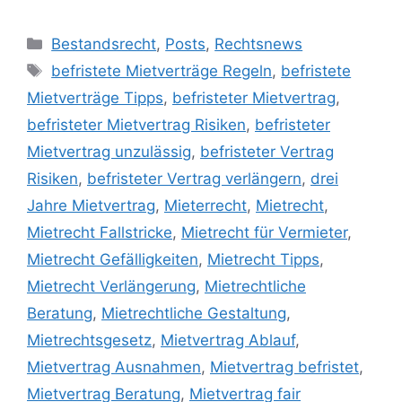
Bestandsrecht
,
Posts
,
Rechtsnews
befristete Mietverträge Regeln
,
befristete
Mietverträge Tipps
,
befristeter Mietvertrag
,
befristeter Mietvertrag Risiken
,
befristeter
Mietvertrag unzulässig
,
befristeter Vertrag
Risiken
,
befristeter Vertrag verlängern
,
drei
Jahre Mietvertrag
,
Mieterrecht
,
Mietrecht
,
Mietrecht Fallstricke
,
Mietrecht für Vermieter
,
Mietrecht Gefälligkeiten
,
Mietrecht Tipps
,
Mietrecht Verlängerung
,
Mietrechtliche
Beratung
,
Mietrechtliche Gestaltung
,
Mietrechtsgesetz
,
Mietvertrag Ablauf
,
Mietvertrag Ausnahmen
,
Mietvertrag befristet
,
Mietvertrag Beratung
,
Mietvertrag fair