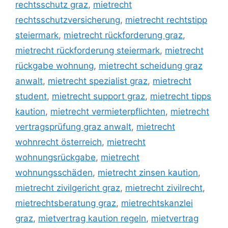
rechtsschutz graz
,
mietrecht
rechtsschutzversicherung
,
mietrecht rechtstipp
steiermark
,
mietrecht rückforderung graz
,
mietrecht rückforderung steiermark
,
mietrecht
rückgabe wohnung
,
mietrecht scheidung graz
anwalt
,
mietrecht spezialist graz
,
mietrecht
student
,
mietrecht support graz
,
mietrecht tipps
kaution
,
mietrecht vermieterpflichten
,
mietrecht
vertragsprüfung graz anwalt
,
mietrecht
wohnrecht österreich
,
mietrecht
wohnungsrückgabe
,
mietrecht
wohnungsschäden
,
mietrecht zinsen kaution
,
mietrecht zivilgericht graz
,
mietrecht zivilrecht
,
mietrechtsberatung graz
,
mietrechtskanzlei
graz
,
mietvertrag kaution regeln
,
mietvertrag