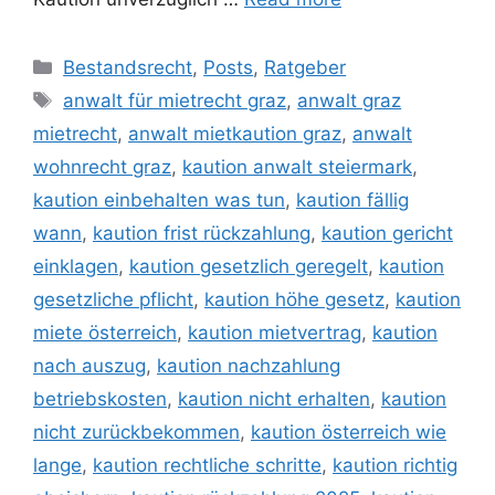
Bestandsrecht
,
Posts
,
Ratgeber
anwalt für mietrecht graz
,
anwalt graz
mietrecht
,
anwalt mietkaution graz
,
anwalt
wohnrecht graz
,
kaution anwalt steiermark
,
kaution einbehalten was tun
,
kaution fällig
wann
,
kaution frist rückzahlung
,
kaution gericht
einklagen
,
kaution gesetzlich geregelt
,
kaution
gesetzliche pflicht
,
kaution höhe gesetz
,
kaution
miete österreich
,
kaution mietvertrag
,
kaution
nach auszug
,
kaution nachzahlung
betriebskosten
,
kaution nicht erhalten
,
kaution
nicht zurückbekommen
,
kaution österreich wie
lange
,
kaution rechtliche schritte
,
kaution richtig