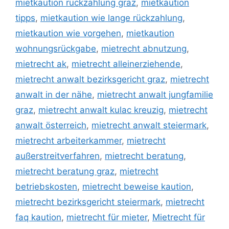
mietkaution rückzahlung graz
,
mietkaution
tipps
,
mietkaution wie lange rückzahlung
,
mietkaution wie vorgehen
,
mietkaution
wohnungsrückgabe
,
mietrecht abnutzung
,
mietrecht ak
,
mietrecht alleinerziehende
,
mietrecht anwalt bezirksgericht graz
,
mietrecht
anwalt in der nähe
,
mietrecht anwalt jungfamilie
graz
,
mietrecht anwalt kulac kreuzig
,
mietrecht
anwalt österreich
,
mietrecht anwalt steiermark
,
mietrecht arbeiterkammer
,
mietrecht
außerstreitverfahren
,
mietrecht beratung
,
mietrecht beratung graz
,
mietrecht
betriebskosten
,
mietrecht beweise kaution
,
mietrecht bezirksgericht steiermark
,
mietrecht
faq kaution
,
mietrecht für mieter
,
Mietrecht für