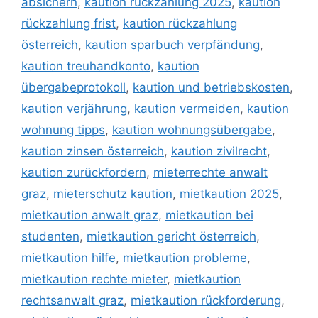
absichern
,
kaution rückzahlung 2025
,
kaution
rückzahlung frist
,
kaution rückzahlung
österreich
,
kaution sparbuch verpfändung
,
kaution treuhandkonto
,
kaution
übergabeprotokoll
,
kaution und betriebskosten
,
kaution verjährung
,
kaution vermeiden
,
kaution
wohnung tipps
,
kaution wohnungsübergabe
,
kaution zinsen österreich
,
kaution zivilrecht
,
kaution zurückfordern
,
mieterrechte anwalt
graz
,
mieterschutz kaution
,
mietkaution 2025
,
mietkaution anwalt graz
,
mietkaution bei
studenten
,
mietkaution gericht österreich
,
mietkaution hilfe
,
mietkaution probleme
,
mietkaution rechte mieter
,
mietkaution
rechtsanwalt graz
,
mietkaution rückforderung
,