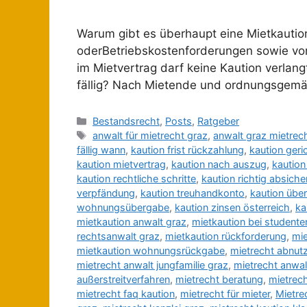
Warum gibt es überhaupt eine Mietkaution?
oderBetriebskostenforderungen sowie vo
im Mietvertrag darf keine Kaution verlan
fällig? Nach Mietende und ordnungsgemä
Bestandsrecht
,
Posts
,
Ratgeber
anwalt für mietrecht graz
,
anwalt graz mietrec
fällig wann
,
kaution frist rückzahlung
,
kaution geri
kaution mietvertrag
,
kaution nach auszug
,
kaution
kaution rechtliche schritte
,
kaution richtig absiche
verpfändung
,
kaution treuhandkonto
,
kaution übe
wohnungsübergabe
,
kaution zinsen österreich
,
ka
mietkaution anwalt graz
,
mietkaution bei studente
rechtsanwalt graz
,
mietkaution rückforderung
,
mie
mietkaution wohnungsrückgabe
,
mietrecht abnut
mietrecht anwalt jungfamilie graz
,
mietrecht anwal
außerstreitverfahren
,
mietrecht beratung
,
mietrec
mietrecht faq kaution
,
mietrecht für mieter
,
Mietre