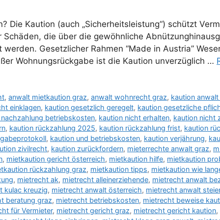
 Die Kaution (auch „Sicherheitsleistung“) schützt Verm
r Schäden, die über die gewöhnliche Abnützunghinausg
gt werden. Gesetzlicher Rahmen “Made in Austria” Wese
ßer Wohnungsrückgabe ist die Kaution unverzüglich …
ht
,
anwalt mietkaution graz
,
anwalt wohnrecht graz
,
kaution anwalt
cht einklagen
,
kaution gesetzlich geregelt
,
kaution gesetzliche pflic
 nachzahlung betriebskosten
,
kaution nicht erhalten
,
kaution nich
rn
,
kaution rückzahlung 2025
,
kaution rückzahlung frist
,
kaution rü
rgabeprotokoll
,
kaution und betriebskosten
,
kaution verjährung
,
kau
ution zivilrecht
,
kaution zurückfordern
,
mieterrechte anwalt graz
,
m
n
,
mietkaution gericht österreich
,
mietkaution hilfe
,
mietkaution pr
tkaution rückzahlung graz
,
mietkaution tipps
,
mietkaution wie lang
zung
,
mietrecht ak
,
mietrecht alleinerziehende
,
mietrecht anwalt bez
t kulac kreuzig
,
mietrecht anwalt österreich
,
mietrecht anwalt stei
ht beratung graz
,
mietrecht betriebskosten
,
mietrecht beweise kaut
cht für Vermieter
,
mietrecht gericht graz
,
mietrecht gericht kaution
,