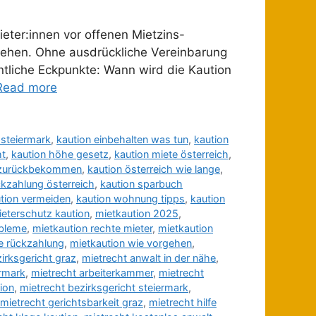
ieter:innen vor offenen Mietzins-
ehen. Ohne ausdrückliche Vereinbarung
ntliche Eckpunkte: Wann wird die Kaution
Read more
 steiermark
,
kaution einbehalten was tun
,
kaution
ht
,
kaution höhe gesetz
,
kaution miete österreich
,
t zurückbekommen
,
kaution österreich wie lange
,
ckzahlung österreich
,
kaution sparbuch
tion vermeiden
,
kaution wohnung tipps
,
kaution
ieterschutz kaution
,
mietkaution 2025
,
obleme
,
mietkaution rechte mieter
,
mietkaution
e rückzahlung
,
mietkaution wie vorgehen
,
irksgericht graz
,
mietrecht anwalt in der nähe
,
ermark
,
mietrecht arbeiterkammer
,
mietrecht
ion
,
mietrecht bezirksgericht steiermark
,
mietrecht gerichtsbarkeit graz
,
mietrecht hilfe