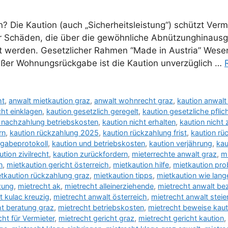
 Die Kaution (auch „Sicherheitsleistung“) schützt Verm
r Schäden, die über die gewöhnliche Abnützunghinausg
gt werden. Gesetzlicher Rahmen “Made in Austria” Wese
ßer Wohnungsrückgabe ist die Kaution unverzüglich …
ht
,
anwalt mietkaution graz
,
anwalt wohnrecht graz
,
kaution anwalt
cht einklagen
,
kaution gesetzlich geregelt
,
kaution gesetzliche pflic
 nachzahlung betriebskosten
,
kaution nicht erhalten
,
kaution nich
rn
,
kaution rückzahlung 2025
,
kaution rückzahlung frist
,
kaution rü
rgabeprotokoll
,
kaution und betriebskosten
,
kaution verjährung
,
kau
ution zivilrecht
,
kaution zurückfordern
,
mieterrechte anwalt graz
,
m
n
,
mietkaution gericht österreich
,
mietkaution hilfe
,
mietkaution pr
tkaution rückzahlung graz
,
mietkaution tipps
,
mietkaution wie lang
zung
,
mietrecht ak
,
mietrecht alleinerziehende
,
mietrecht anwalt bez
t kulac kreuzig
,
mietrecht anwalt österreich
,
mietrecht anwalt stei
ht beratung graz
,
mietrecht betriebskosten
,
mietrecht beweise kaut
cht für Vermieter
,
mietrecht gericht graz
,
mietrecht gericht kaution
,