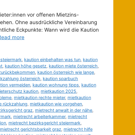
ieter:innen vor offenen Mietzins-
ehen. Ohne ausdrückliche Vereinbarung
ntliche Eckpunkte: Wann wird die Kaution
Read more
 steiermark
,
kaution einbehalten was tun
,
kaution
ht
,
kaution höhe gesetz
,
kaution miete österreich
,
t zurückbekommen
,
kaution österreich wie lange
,
ckzahlung österreich
,
kaution sparbuch
tion vermeiden
,
kaution wohnung tipps
,
kaution
ieterschutz kaution
,
mietkaution 2025
,
obleme
,
mietkaution rechte mieter
,
mietkaution
e rückzahlung
,
mietkaution wie vorgehen
,
irksgericht graz
,
mietrecht anwalt in der nähe
,
ermark
,
mietrecht arbeiterkammer
,
mietrecht
ion
,
mietrecht bezirksgericht steiermark
,
mietrecht gerichtsbarkeit graz
,
mietrecht hilfe