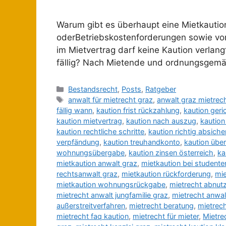
Warum gibt es überhaupt eine Mietkaution?
oderBetriebskostenforderungen sowie vo
im Mietvertrag darf keine Kaution verlan
fällig? Nach Mietende und ordnungsgemä
Bestandsrecht
,
Posts
,
Ratgeber
anwalt für mietrecht graz
,
anwalt graz mietrec
fällig wann
,
kaution frist rückzahlung
,
kaution geri
kaution mietvertrag
,
kaution nach auszug
,
kaution
kaution rechtliche schritte
,
kaution richtig absiche
verpfändung
,
kaution treuhandkonto
,
kaution übe
wohnungsübergabe
,
kaution zinsen österreich
,
ka
mietkaution anwalt graz
,
mietkaution bei studente
rechtsanwalt graz
,
mietkaution rückforderung
,
mie
mietkaution wohnungsrückgabe
,
mietrecht abnut
mietrecht anwalt jungfamilie graz
,
mietrecht anwal
außerstreitverfahren
,
mietrecht beratung
,
mietrec
mietrecht faq kaution
,
mietrecht für mieter
,
Mietre