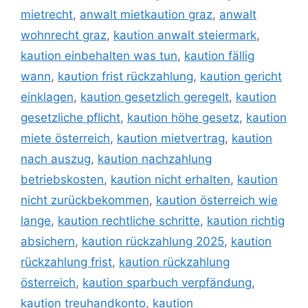
mietrecht
,
anwalt mietkaution graz
,
anwalt
wohnrecht graz
,
kaution anwalt steiermark
,
kaution einbehalten was tun
,
kaution fällig
wann
,
kaution frist rückzahlung
,
kaution gericht
einklagen
,
kaution gesetzlich geregelt
,
kaution
gesetzliche pflicht
,
kaution höhe gesetz
,
kaution
miete österreich
,
kaution mietvertrag
,
kaution
nach auszug
,
kaution nachzahlung
betriebskosten
,
kaution nicht erhalten
,
kaution
nicht zurückbekommen
,
kaution österreich wie
lange
,
kaution rechtliche schritte
,
kaution richtig
absichern
,
kaution rückzahlung 2025
,
kaution
rückzahlung frist
,
kaution rückzahlung
österreich
,
kaution sparbuch verpfändung
,
kaution treuhandkonto
,
kaution