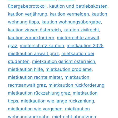
übergabeprotokoll
,
kaution und betriebskosten
,
kaution verjährung
,
kaution vermeiden
,
kaution
wohnung tipps
,
kaution wohnungsübergabe
,
kaution zinsen österreich
,
kaution zivilrecht
,
kaution zurückfordern
,
mieterrechte anwalt
graz
,
mieterschutz kaution
,
mietkaution 2025
,
mietkaution anwalt graz
,
mietkaution bei
studenten
,
mietkaution gericht österreich
,
mietkaution hilfe
,
mietkaution probleme
,
mietkaution rechte mieter
,
mietkaution
rechtsanwalt graz
,
mietkaution rückforderung
,
mietkaution rückzahlung graz
,
mietkaution
tipps
,
mietkaution wie lange rückzahlung
,
mietkaution wie vorgehen
,
mietkaution
wohnungsrückgabe
,
mietrecht abnutzung
,