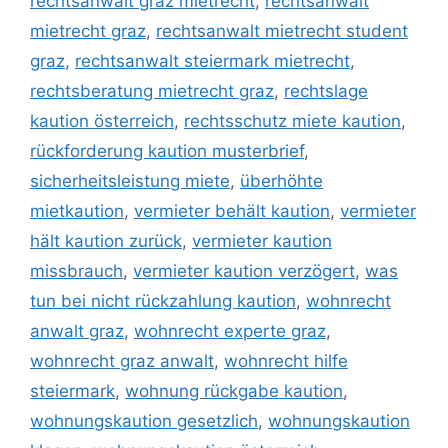
rechtsanwalt graz mietrecht
,
rechtsanwalt
mietrecht graz
,
rechtsanwalt mietrecht student
graz
,
rechtsanwalt steiermark mietrecht
,
rechtsberatung mietrecht graz
,
rechtslage
kaution österreich
,
rechtsschutz miete kaution
,
rückforderung kaution musterbrief
,
sicherheitsleistung miete
,
überhöhte
mietkaution
,
vermieter behält kaution
,
vermieter
hält kaution zurück
,
vermieter kaution
missbrauch
,
vermieter kaution verzögert
,
was
tun bei nicht rückzahlung kaution
,
wohnrecht
anwalt graz
,
wohnrecht experte graz
,
wohnrecht graz anwalt
,
wohnrecht hilfe
steiermark
,
wohnung rückgabe kaution
,
wohnungskaution gesetzlich
,
wohnungskaution