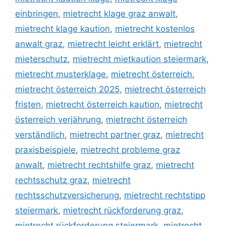
einbringen
,
mietrecht klage graz anwalt
,
mietrecht klage kaution
,
mietrecht kostenlos
anwalt graz
,
mietrecht leicht erklärt
,
mietrecht
mieterschutz
,
mietrecht mietkaution steiermark
,
mietrecht musterklage
,
mietrecht österreich
,
mietrecht österreich 2025
,
mietrecht österreich
fristen
,
mietrecht österreich kaution
,
mietrecht
österreich verjährung
,
mietrecht österreich
verständlich
,
mietrecht partner graz
,
mietrecht
praxisbeispiele
,
mietrecht probleme graz
anwalt
,
mietrecht rechtshilfe graz
,
mietrecht
rechtsschutz graz
,
mietrecht
rechtsschutzversicherung
,
mietrecht rechtstipp
steiermark
,
mietrecht rückforderung graz
,
mietrecht rückforderung steiermark
,
mietrecht