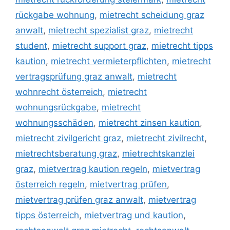
rückgabe wohnung
,
mietrecht scheidung graz
anwalt
,
mietrecht spezialist graz
,
mietrecht
student
,
mietrecht support graz
,
mietrecht tipps
kaution
,
mietrecht vermieterpflichten
,
mietrecht
vertragsprüfung graz anwalt
,
mietrecht
wohnrecht österreich
,
mietrecht
wohnungsrückgabe
,
mietrecht
wohnungsschäden
,
mietrecht zinsen kaution
,
mietrecht zivilgericht graz
,
mietrecht zivilrecht
,
mietrechtsberatung graz
,
mietrechtskanzlei
graz
,
mietvertrag kaution regeln
,
mietvertrag
österreich regeln
,
mietvertrag prüfen
,
mietvertrag prüfen graz anwalt
,
mietvertrag
tipps österreich
,
mietvertrag und kaution
,