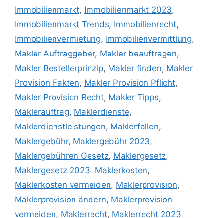
Immobilienmarkt
,
Immobilienmarkt 2023
,
Immobilienmarkt Trends
,
Immobilienrecht
,
Immobilienvermietung
,
Immobilienvermittlung
,
Makler Auftraggeber
,
Makler beauftragen
,
Makler Bestellerprinzip
,
Makler finden
,
Makler
Provision Fakten
,
Makler Provision Pflicht
,
Makler Provision Recht
,
Makler Tipps
,
Maklerauftrag
,
Maklerdienste
,
Maklerdienstleistungen
,
Maklerfallen
,
Maklergebühr
,
Maklergebühr 2023
,
Maklergebühren Gesetz
,
Maklergesetz
,
Maklergesetz 2023
,
Maklerkosten
,
Maklerkosten vermeiden
,
Maklerprovision
,
Maklerprovision ändern
,
Maklerprovision
vermeiden
,
Maklerrecht
,
Maklerrecht 2023
,