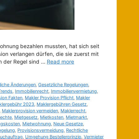
twohnung bezahlen mussten, hat sich seit
ion verlangen dürfen, die sie zuerst mit
In der Regel sind …
Read more
liche Änderungen
,
Gesetzliche Regelungen
,
Trends
,
Immobilienrecht
,
Immobilienvermietung
,
sion Fakten
,
Makler Provision Pflicht
,
Makler
klergebühr 2023
,
Maklergebühren Gesetz
,
,
Maklerprovision vermeiden
,
Maklerrecht
,
rechte
,
Mietgesetz
,
Mietkosten
,
Mietmarkt
,
agskosten
,
Mietwohnung
,
Neue Gesetze
,
egelung
,
Provisionsvermeidung
,
Rechtliche
uchauftrag
,
Umgehung Bestellerprinzip
,
Vermieter