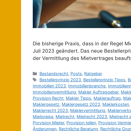
Die bisherige Praxis, dass in der Regel M
Juli 2023 geändert. Das neue Bestellerpri
der Vermittlung des Mietvertrages beauftr
Bestandsrecht
,
Posts
,
Ratgeber
Bestellerprinzip 2023
,
Bestellerprinzip Tipps
,
B
Immobilien 2023
,
Immobilienbranche
,
Immobilien
Immobilienvermittlung
,
Makler Auftraggeber
,
Makl
Provision Recht
,
Makler Tipps
,
Maklerauftrag
,
Mak
Maklergesetz
,
Maklergesetz 2023
,
Maklerkosten
Maklerrecht 2023
,
Maklervermittlung
,
Maklervertr
Mietpreise
,
Mietrecht
,
Mietrecht 2023
,
Mietrecht a
Provision Mieter
,
Provision teilen
,
Provision Vermie
Änderungen
,
Rechtliche Beratung
,
Rechtliche Gru