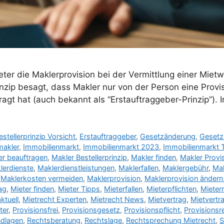
ieter die Maklerprovision bei der Vermittlung einer Mie
nzip besagt, dass Makler nur von der Person eine Provis
agt hat (auch bekannt als “Erstauftraggeber-Prinzip”). 
estellerprinzip Vorsicht
,
Erstauftraggeber
,
Gesetzänderung
,
Gesetz
makler
,
Immobilienmarkt
,
Immobilienmarkt 2023
,
Immobilienmarkt 
er beauftragen
,
Makler Bestellerprinzip
,
Makler finden
,
Makler Provi
lerdienste
,
Maklerdienstleistungen
,
Maklerfallen
,
Maklergebühr
,
Ma
,
Maklerkosten vermeiden
,
Maklerprovision
,
Maklerprovision ändern
ag
,
Mieter finden
,
Mieter Tipps
,
Mieterfallen
,
Mieterpflichten
,
Mieter
ktuell
,
Mietrecht Experten
,
Mietrecht News
,
Mietvertrag
,
Mietvertr
ter
,
Provisionsfrei
,
Provisionsgesetz
,
Provisionspflicht
,
Provisionsr
ndlagen
,
Rechtsberatung
,
Rechtslage
,
Rechtsprechung Mietrecht
,
S