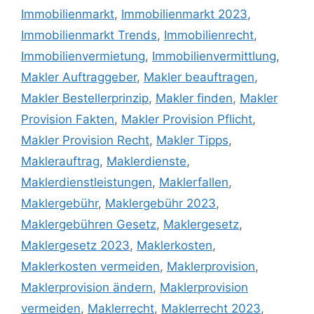
Immobilienmarkt
,
Immobilienmarkt 2023
,
Immobilienmarkt Trends
,
Immobilienrecht
,
Immobilienvermietung
,
Immobilienvermittlung
,
Makler Auftraggeber
,
Makler beauftragen
,
Makler Bestellerprinzip
,
Makler finden
,
Makler
Provision Fakten
,
Makler Provision Pflicht
,
Makler Provision Recht
,
Makler Tipps
,
Maklerauftrag
,
Maklerdienste
,
Maklerdienstleistungen
,
Maklerfallen
,
Maklergebühr
,
Maklergebühr 2023
,
Maklergebühren Gesetz
,
Maklergesetz
,
Maklergesetz 2023
,
Maklerkosten
,
Maklerkosten vermeiden
,
Maklerprovision
,
Maklerprovision ändern
,
Maklerprovision
vermeiden
,
Maklerrecht
,
Maklerrecht 2023
,