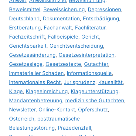
Anwalt
,
Anwaltskanzlei
,
Beweisführung
,
Beweismittel
,
Beweissicherung
,
Depressionen
,
Deutschland
,
Dokumentation
,
Entschädigung
,
Erstberatung
,
Fachanwalt
,
Fachliteratur
,
Fachzeitschrift
,
Fallbeispiele
,
Gericht
,
Gerichtsbarkeit
,
Gerichtsentscheidung
,
Gesetzesänderung
,
Gesetzesinterpretation
,
Gesetzeslage
,
Gesetzestexte
,
Gutachter
,
immaterieller Schaden
,
Informationsquelle
,
internationales Recht
,
Jurisprudenz
,
Kausalität
,
Klage
,
Klageeinreichung
,
Klageunterstützung
,
Mandantenbetreuung
,
medizinische Gutachten
,
Newsletter
,
Online-Kontakt
,
Opferschutz
,
Österreich
,
posttraumatische
Belastungsstörung
,
Präzedenzfall
,