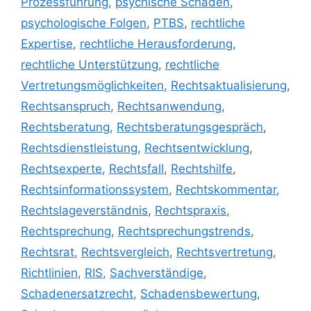
Prozessführung
,
psychische Schäden
,
psychologische Folgen
,
PTBS
,
rechtliche
Expertise
,
rechtliche Herausforderung
,
rechtliche Unterstützung
,
rechtliche
Vertretungsmöglichkeiten
,
Rechtsaktualisierung
,
Rechtsanspruch
,
Rechtsanwendung
,
Rechtsberatung
,
Rechtsberatungsgespräch
,
Rechtsdienstleistung
,
Rechtsentwicklung
,
Rechtsexperte
,
Rechtsfall
,
Rechtshilfe
,
Rechtsinformationssystem
,
Rechtskommentar
,
Rechtslageverständnis
,
Rechtspraxis
,
Rechtsprechung
,
Rechtsprechungstrends
,
Rechtsrat
,
Rechtsvergleich
,
Rechtsvertretung
,
Richtlinien
,
RIS
,
Sachverständige
,
Schadenersatzrecht
,
Schadensbewertung
,