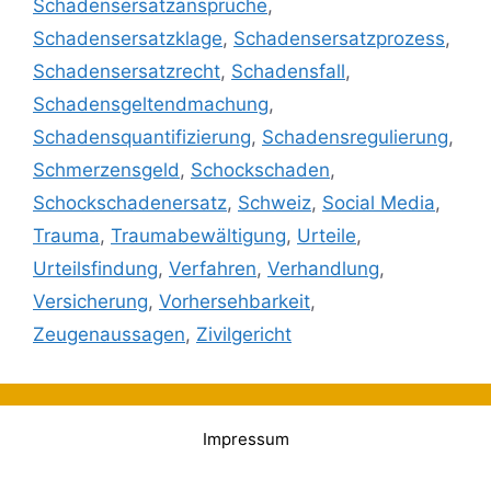
Schadensersatzansprüche
,
Schadensersatzklage
,
Schadensersatzprozess
,
Schadensersatzrecht
,
Schadensfall
,
Schadensgeltendmachung
,
Schadensquantifizierung
,
Schadensregulierung
,
Schmerzensgeld
,
Schockschaden
,
Schockschadenersatz
,
Schweiz
,
Social Media
,
Trauma
,
Traumabewältigung
,
Urteile
,
Urteilsfindung
,
Verfahren
,
Verhandlung
,
Versicherung
,
Vorhersehbarkeit
,
Zeugenaussagen
,
Zivilgericht
Impressum