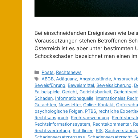
Bei einschneidenden Ereignissen wie beis
Voraussetzungen stehen Betroffenen Scha
Österreich ist es aber unter bestimmten
Schockschaden bezeichnet man einen im
Posts
,
Rechtsnews
ABGB
,
Adäquanz
,
Angstzustände
,
Anspruchsb
Beweisführung
,
Beweismittel
,
Beweissicherung
,
D
Fallbeispiele
,
Gericht
,
Gerichtsbarkeit
,
Gerichtsen
Schaden
,
Informationsquelle
,
internationales Rech
Gutachten
,
Newsletter
,
Online-Kontakt
,
Opferschu
psychologische Folgen
,
PTBS
,
rechtliche Expertis
Rechtsanspruch
,
Rechtsanwendung
,
Rechtsberat
Rechtsinformationssystem
,
Rechtskommentar
,
Re
Rechtsvertretung
,
Richtlinien
,
RIS
,
Sachverständig
Schadensersatzprozess
,
Schadensersatzrecht
,
S