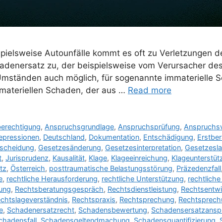
pielsweise Autounfälle kommt es oft zu Verletzungen de
denersatz zu, der beispielsweise vom Verursacher des 
 Umständen auch möglich, für sogenannte immaterielle 
materiellen Schaden, der aus …
Read more
erechtigung
,
Anspruchsgrundlage
,
Anspruchsprüfung
,
Anspruchsv
epressionen
,
Deutschland
,
Dokumentation
,
Entschädigung
,
Erstbe
tscheidung
,
Gesetzesänderung
,
Gesetzesinterpretation
,
Gesetzesl
t
,
Jurisprudenz
,
Kausalität
,
Klage
,
Klageeinreichung
,
Klageunterstüt
tz
,
Österreich
,
posttraumatische Belastungsstörung
,
Präzedenzfall
e
,
rechtliche Herausforderung
,
rechtliche Unterstützung
,
rechtlich
ung
,
Rechtsberatungsgespräch
,
Rechtsdienstleistung
,
Rechtsentwi
chtslageverständnis
,
Rechtspraxis
,
Rechtsprechung
,
Rechtsprech
e
,
Schadenersatzrecht
,
Schadensbewertung
,
Schadensersatzansp
chadensfall
,
Schadensgeltendmachung
,
Schadensquantifizierung
,