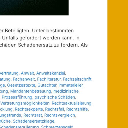
r Beteiligten. Unter bestimmten
Unfalls gefordert werden kann. In
Schäden Schadenersatz zu fordern. Als
ertretung
,
Anwalt
,
Anwaltskanzlei
,
ratung
,
Fachanwalt
,
Fachliteratur
,
Fachzeitschrift
,
age
,
Gesetzestexte
,
Gutachter
,
immaterieller
zung
,
Mandantenbetreuung
,
medizinische
,
Prozessführung
,
psychische Schäden
,
e Vertretungsmöglichkeiten
,
Rechtsaktualisierung
,
cklung
,
Rechtsexperte
,
Rechtsfall
,
Rechtshilfe
,
ungstrends
,
Rechtsrat
,
Rechtsvergleich
,
rüche
,
Schadensersatzklage
,
Schadensregulierung
,
Schmerzensgeld
,