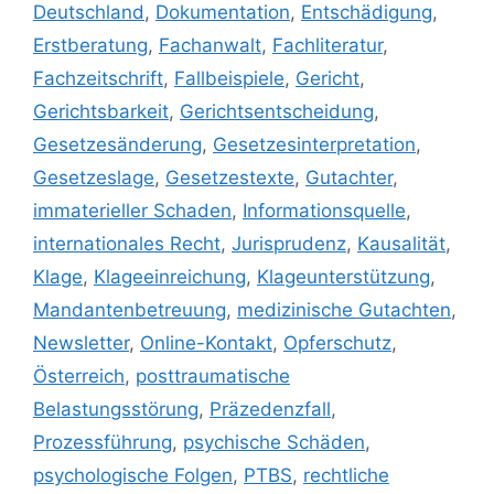
Deutschland
,
Dokumentation
,
Entschädigung
,
Erstberatung
,
Fachanwalt
,
Fachliteratur
,
Fachzeitschrift
,
Fallbeispiele
,
Gericht
,
Gerichtsbarkeit
,
Gerichtsentscheidung
,
Gesetzesänderung
,
Gesetzesinterpretation
,
Gesetzeslage
,
Gesetzestexte
,
Gutachter
,
immaterieller Schaden
,
Informationsquelle
,
internationales Recht
,
Jurisprudenz
,
Kausalität
,
Klage
,
Klageeinreichung
,
Klageunterstützung
,
Mandantenbetreuung
,
medizinische Gutachten
,
Newsletter
,
Online-Kontakt
,
Opferschutz
,
Österreich
,
posttraumatische
Belastungsstörung
,
Präzedenzfall
,
Prozessführung
,
psychische Schäden
,
psychologische Folgen
,
PTBS
,
rechtliche