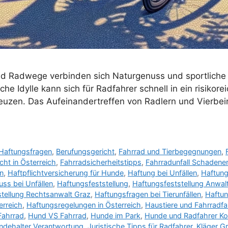
 und Radwege verbinden sich Naturgenuss und sportliche
che Idylle kann sich für Radfahrer schnell in ein risik
euzen. Das Aufeinandertreffen von Radlern und Vierbeine
Haftungsfragen
,
Berufungsgericht
,
Fahrrad und Tierbegegnungen
,
cht in Österreich
,
Fahrradsicherheitstipps
,
Fahrradunfall Schadene
n
,
Haftpflichtversicherung für Hunde
,
Haftung bei Unfällen
,
Haftun
ss bei Unfällen
,
Haftungsfeststellung
,
Haftungsfeststellung Anwal
tellung Rechtsanwalt Graz
,
Haftungsfragen bei Tierunfällen
,
Haftu
erreich
,
Haftungsregelungen in Österreich
,
Haustiere und Fahrradfa
Fahrrad
,
Hund VS Fahrrad
,
Hunde im Park
,
Hunde und Radfahrer Kon
ndehalter Verantwortung
,
Juristische Tipps für Radfahrer
,
Kläger G