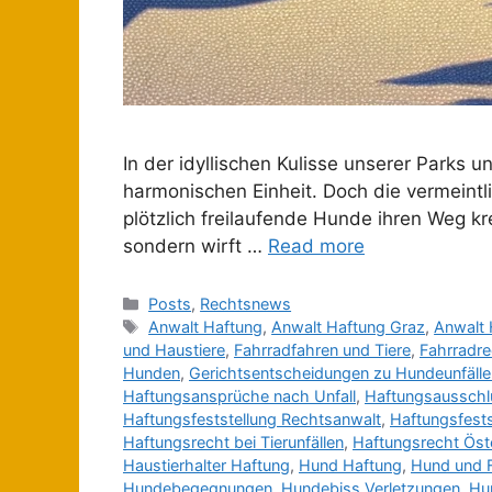
In der idyllischen Kulisse unserer Parks
harmonischen Einheit. Doch die vermeintli
plötzlich freilaufende Hunde ihren Weg kr
sondern wirft …
Read more
Posts
,
Rechtsnews
Anwalt Haftung
,
Anwalt Haftung Graz
,
Anwalt 
und Haustiere
,
Fahrradfahren und Tiere
,
Fahrradre
Hunden
,
Gerichtsentscheidungen zu Hundeunfälle
Haftungsansprüche nach Unfall
,
Haftungsausschlu
Haftungsfeststellung Rechtsanwalt
,
Haftungsfests
Haftungsrecht bei Tierunfällen
,
Haftungsrecht Öst
Haustierhalter Haftung
,
Hund Haftung
,
Hund und 
Hundebegegnungen
,
Hundebiss Verletzungen
,
Hu