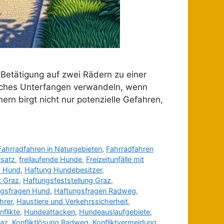
 Betätigung auf zwei Rädern zu einer
oreiches Unterfangen verwandeln, wenn
rn birgt nicht nur potenzielle Gefahren,
Fahrradfahren in Naturgebieten
,
Fahrradfahren
rsatz
,
freilaufende Hunde
,
Freizeitunfälle mit
g Hund
,
Haftung Hundebesitzer
,
t Graz
,
Haftungsfeststellung Graz
,
ngsfragen Hund
,
Haftungsfragen Radweg
,
hrer
,
Haustiere und Verkehrssicherheit
,
flikte
,
Hundeattacken
,
Hundeauslaufgebiete
,
raz
,
Konfliktlösung Radweg
,
Konfliktvermeidung