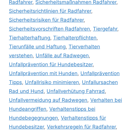
Radfahrer
,
Sicherheitsmaßnahmen Radfahrer
,
Sicherheitsrichtlinien für Radfahrer
,
Sicherheitsrisiken für Radfahrer
,
Sicherheitsvorschriften Radfahren
,
Tiergefahr
,
Tierhalterhaftung
,
Tierhalterpflichten
,
Tierunfälle und Haftung
,
Tierverhalten
verstehen
,
Unfälle auf Radwegen
,
Unfallprävention für Hundebesitzer
,
Unfallprävention mit Hunden
,
Unfallprävention
Tipps
,
Unfallrisiko minimieren
,
Unfallursachen
Rad und Hund
,
Unfallverhütung Fahrrad
,
Unfallvermeidung auf Radwegen
,
Verhalten bei
Hundeangriffen
,
Verhaltenstipps bei
Hundebegegnungen
,
Verhaltenstipps für
Hundebesitzer
,
Verkehrsregeln für Radfahrer
,