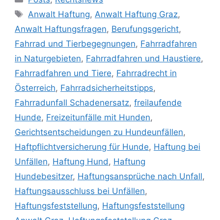
Anwalt Haftung
,
Anwalt Haftung Graz
,
Anwalt Haftungsfragen
,
Berufungsgericht
,
Fahrrad und Tierbegegnungen
,
Fahrradfahren
in Naturgebieten
,
Fahrradfahren und Haustiere
,
Fahrradfahren und Tiere
,
Fahrradrecht in
Österreich
,
Fahrradsicherheitstipps
,
Fahrradunfall Schadenersatz
,
freilaufende
Hunde
,
Freizeitunfälle mit Hunden
,
Gerichtsentscheidungen zu Hundeunfällen
,
Haftpflichtversicherung für Hunde
,
Haftung bei
Unfällen
,
Haftung Hund
,
Haftung
Hundebesitzer
,
Haftungsansprüche nach Unfall
,
Haftungsausschluss bei Unfällen
,
Haftungsfeststellung
,
Haftungsfeststellung