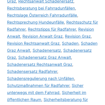
Graz
,
Rechtsanwalt Schadenersatz
,
Rechtsberatung bei Fahrradunfällen
,
Rechtslage Österreich Fahrradunfälle
,
Rechtsprechung Hundeunfälle
,
Rechtsschutz für
Radfahrer
,
Rechtstipps für Radfahrer
,
Revision
Anwalt
,
Revision Anwalt Graz
,
Revision Graz
,
Revision Rechtsanwalt Graz
,
Schaden
,
Schaden
Graz Anwalt
,
Schadenersatz
,
Schadenersatz
Graz
,
Schadenersatz Graz Anwalt
,
Schadenersatz Rechtsanwalt Graz
,
Schadensersatz Radfahrer
,
Schadensregulierung nach Unfällen
,
Schutzmaßnahmen für Radfahrer
,
Sicher
unterwegs mit dem Fahrrad
,
Sicherheit im
öffentlichen Raum
,
Sicherheitsberatung für