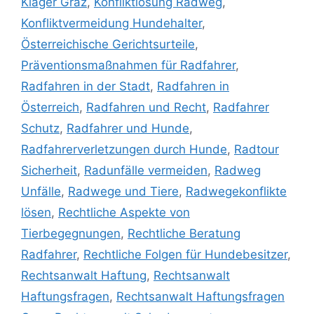
Kläger Graz
,
Konfliktlösung Radweg
,
Konfliktvermeidung Hundehalter
,
Österreichische Gerichtsurteile
,
Präventionsmaßnahmen für Radfahrer
,
Radfahren in der Stadt
,
Radfahren in
Österreich
,
Radfahren und Recht
,
Radfahrer
Schutz
,
Radfahrer und Hunde
,
Radfahrerverletzungen durch Hunde
,
Radtour
Sicherheit
,
Radunfälle vermeiden
,
Radweg
Unfälle
,
Radwege und Tiere
,
Radwegekonflikte
lösen
,
Rechtliche Aspekte von
Tierbegegnungen
,
Rechtliche Beratung
Radfahrer
,
Rechtliche Folgen für Hundebesitzer
,
Rechtsanwalt Haftung
,
Rechtsanwalt
Haftungsfragen
,
Rechtsanwalt Haftungsfragen