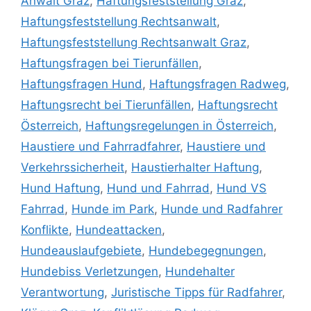
Anwalt Graz
,
Haftungsfeststellung Graz
,
Haftungsfeststellung Rechtsanwalt
,
Haftungsfeststellung Rechtsanwalt Graz
,
Haftungsfragen bei Tierunfällen
,
Haftungsfragen Hund
,
Haftungsfragen Radweg
,
Haftungsrecht bei Tierunfällen
,
Haftungsrecht
Österreich
,
Haftungsregelungen in Österreich
,
Haustiere und Fahrradfahrer
,
Haustiere und
Verkehrssicherheit
,
Haustierhalter Haftung
,
Hund Haftung
,
Hund und Fahrrad
,
Hund VS
Fahrrad
,
Hunde im Park
,
Hunde und Radfahrer
Konflikte
,
Hundeattacken
,
Hundeauslaufgebiete
,
Hundebegegnungen
,
Hundebiss Verletzungen
,
Hundehalter
Verantwortung
,
Juristische Tipps für Radfahrer
,