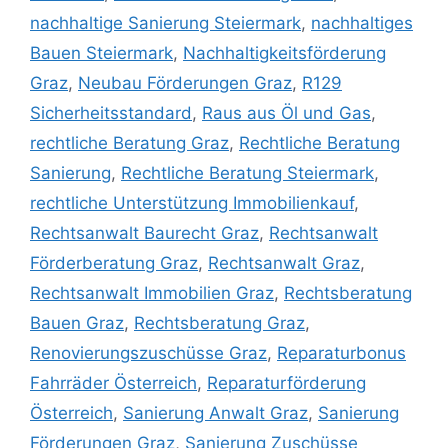
nachhaltige Sanierung Steiermark
,
nachhaltiges
Bauen Steiermark
,
Nachhaltigkeitsförderung
Graz
,
Neubau Förderungen Graz
,
R129
Sicherheitsstandard
,
Raus aus Öl und Gas
,
rechtliche Beratung Graz
,
Rechtliche Beratung
Sanierung
,
Rechtliche Beratung Steiermark
,
rechtliche Unterstützung Immobilienkauf
,
Rechtsanwalt Baurecht Graz
,
Rechtsanwalt
Förderberatung Graz
,
Rechtsanwalt Graz
,
Rechtsanwalt Immobilien Graz
,
Rechtsberatung
Bauen Graz
,
Rechtsberatung Graz
,
Renovierungszuschüsse Graz
,
Reparaturbonus
Fahrräder Österreich
,
Reparaturförderung
Österreich
,
Sanierung Anwalt Graz
,
Sanierung
Förderungen Graz
,
Sanierung Zuschüsse