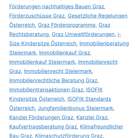
Förderungen nachhaltiges Bauen Graz
,
Förderzuschüsse Graz
,
Gesetzliche Regelungen
Österreich
,
Graz Förderprogramme
,
Graz
Rechtsberatung
,
Graz Umweltförderungen
,
i-
Size Kindersitze Österreich
,
Immobilienberatung
Steiermark
,
Immobilienkauf Graz
,
Immobilienkauf Steiermark
,
Immobilienrecht
Graz
,
Immobilienrecht Steiermark
,
Immobilienrechtliche Beratung Graz
,
Immobilientransaktionen Graz
,
ISOFIX
Kindersitze Österreich
,
ISOFIX Standards
Österreich
,
Jungfamilienbonus Steiermark
,
Kanzlei Förderungen Graz
,
Kanzlei Graz
,
Kaufvertragsberatung Graz
,
Klimafreundlicher
Bau Graz
,
Klimaschutzförderung Graz
,