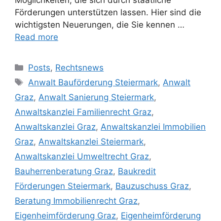
Möglichkeiten, die sich durch staatliche
Förderungen unterstützen lassen. Hier sind die
wichtigsten Neuerungen, die Sie kennen …
Read more
Posts
,
Rechtsnews
Anwalt Bauförderung Steiermark
,
Anwalt
Graz
,
Anwalt Sanierung Steiermark
,
Anwaltskanzlei Familienrecht Graz
,
Anwaltskanzlei Graz
,
Anwaltskanzlei Immobilien
Graz
,
Anwaltskanzlei Steiermark
,
Anwaltskanzlei Umweltrecht Graz
,
Bauherrenberatung Graz
,
Baukredit
Förderungen Steiermark
,
Bauzuschuss Graz
,
Beratung Immobilienrecht Graz
,
Eigenheimförderung Graz
,
Eigenheimförderung