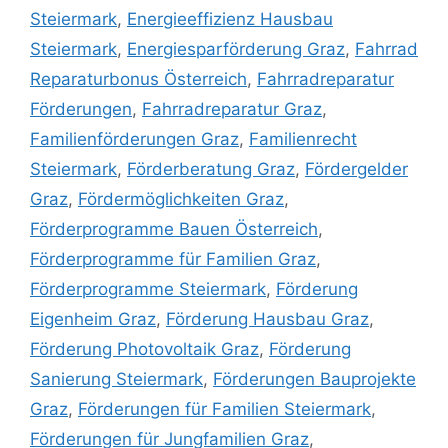
Steiermark
,
Energieeffizienz Hausbau
Steiermark
,
Energiesparförderung Graz
,
Fahrrad
Reparaturbonus Österreich
,
Fahrradreparatur
Förderungen
,
Fahrradreparatur Graz
,
Familienförderungen Graz
,
Familienrecht
Steiermark
,
Förderberatung Graz
,
Fördergelder
Graz
,
Fördermöglichkeiten Graz
,
Förderprogramme Bauen Österreich
,
Förderprogramme für Familien Graz
,
Förderprogramme Steiermark
,
Förderung
Eigenheim Graz
,
Förderung Hausbau Graz
,
Förderung Photovoltaik Graz
,
Förderung
Sanierung Steiermark
,
Förderungen Bauprojekte
Graz
,
Förderungen für Familien Steiermark
,
Förderungen für Jungfamilien Graz
,