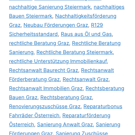
nachhaltige Sanierung Steiermark
,
nachhaltiges
Bauen Steiermark
,
Nachhaltigkeitsförderung
Graz
,
Neubau Förderungen Graz
,
R129
Sicherheitsstandard
,
Raus aus Öl und Gas
,
rechtliche Beratung Graz
,
Rechtliche Beratung
Sanierung
,
Rechtliche Beratung Steiermark
,
rechtliche Unterstützung Immobilienkauf
,
Rechtsanwalt Baurecht Graz
,
Rechtsanwalt
Förderberatung Graz
,
Rechtsanwalt Graz
,
Rechtsanwalt Immobilien Graz
,
Rechtsberatung
Bauen Graz
,
Rechtsberatung Graz
,
Renovierungszuschüsse Graz
,
Reparaturbonus
Fahrräder Österreich
,
Reparaturförderung
Österreich
,
Sanierung Anwalt Graz
,
Sanierung
Förderungen Graz
,
Sanierung Zuschüsse