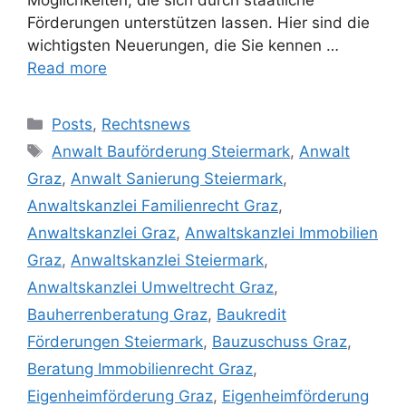
Möglichkeiten, die sich durch staatliche
Förderungen unterstützen lassen. Hier sind die
wichtigsten Neuerungen, die Sie kennen …
Read more
Posts
,
Rechtsnews
Anwalt Bauförderung Steiermark
,
Anwalt
Graz
,
Anwalt Sanierung Steiermark
,
Anwaltskanzlei Familienrecht Graz
,
Anwaltskanzlei Graz
,
Anwaltskanzlei Immobilien
Graz
,
Anwaltskanzlei Steiermark
,
Anwaltskanzlei Umweltrecht Graz
,
Bauherrenberatung Graz
,
Baukredit
Förderungen Steiermark
,
Bauzuschuss Graz
,
Beratung Immobilienrecht Graz
,
Eigenheimförderung Graz
,
Eigenheimförderung