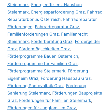
Steiermark
,
Energieeffizienz Hausbau
Steiermark
,
Energiesparförderung Graz
,
Fahrrad
Reparaturbonus Österreich
,
Fahrradreparatur
Förderungen
,
Fahrradreparatur Graz
,
Familienförderungen Graz
,
Familienrecht
Steiermark
,
Förderberatung Graz
,
Fördergelder
Graz
,
Fördermöglichkeiten Graz
,
Förderprogramme Bauen Österreich
,
Förderprogramme für Familien Graz
,
Förderprogramme Steiermark
,
Förderung
Eigenheim Graz
,
Förderung Hausbau Graz
,
Förderung Photovoltaik Graz
,
Förderung
Sanierung Steiermark
,
Förderungen Bauprojekte
Graz
,
Förderungen für Familien Steiermark
,
Förderungen für Jungfamilien Graz
,