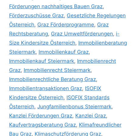
Förderungen nachhaltiges Bauen Graz
,
Förderzuschüsse Graz
,
Gesetzliche Regelungen
Österreich
,
Graz Förderprogramme
,
Graz
Rechtsberatung
,
Graz Umweltförderungen
,
i-
Size Kindersitze Österreich
,
Immobilienberatung
Steiermark
,
Immobilienkauf Graz
,
Immobilienkauf Steiermark
,
Immobilienrecht
Graz
,
Immobilienrecht Steiermark
,
Immobilienrechtliche Beratung Graz
,
Immobilientransaktionen Graz
,
ISOFIX
Kindersitze Österreich
,
ISOFIX Standards
Österreich
,
Jungfamilienbonus Steiermark
,
Kanzlei Förderungen Graz
,
Kanzlei Graz
,
Kaufvertragsberatung Graz
,
Klimafreundlicher
Bau Graz
,
Klimaschutzförderung Graz
,