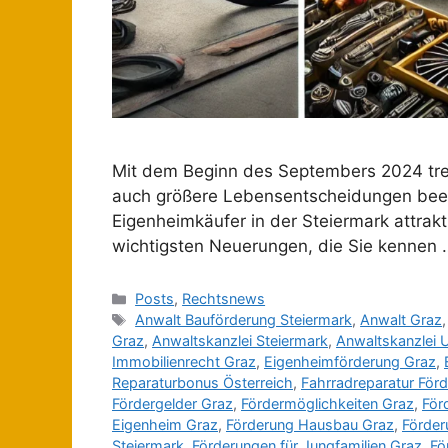
Mit dem Beginn des Septembers 2024 trete
auch größere Lebensentscheidungen beei
Eigenheimkäufer in der Steiermark attrakt
wichtigsten Neuerungen, die Sie kennen
Posts
,
Rechtsnews
Anwalt Bauförderung Steiermark
,
Anwalt Graz
Graz
,
Anwaltskanzlei Steiermark
,
Anwaltskanzlei 
Immobilienrecht Graz
,
Eigenheimförderung Graz
,
Reparaturbonus Österreich
,
Fahrradreparatur För
Fördergelder Graz
,
Fördermöglichkeiten Graz
,
För
Eigenheim Graz
,
Förderung Hausbau Graz
,
Förder
Steiermark
,
Förderungen für Jungfamilien Graz
,
Fö