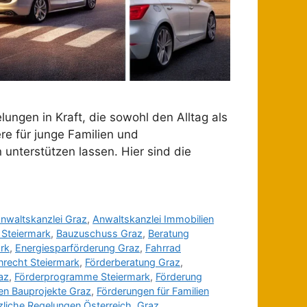
ungen in Kraft, die sowohl den Alltag als
e für junge Familien und
 unterstützen lassen. Hier sind die
nwaltskanzlei Graz
,
Anwaltskanzlei Immobilien
 Steiermark
,
Bauzuschuss Graz
,
Beratung
rk
,
Energiesparförderung Graz
,
Fahrrad
nrecht Steiermark
,
Förderberatung Graz
,
az
,
Förderprogramme Steiermark
,
Förderung
en Bauprojekte Graz
,
Förderungen für Familien
liche Regelungen Österreich
,
Graz