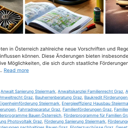
n in Österreich zahlreiche neue Vorschriften und Regel
nflussen können. Diese Änderungen bieten insbesonder
ive Möglichkeiten, die sich durch staatliche Förderungen
 …
Read more
,
Anwalt Sanierung Steiermark
,
Anwaltskanzlei Familienrecht Graz
,
A
Umweltrecht Graz
,
Bauherrenberatung Graz
,
Baukredit Förderungen
Eigenheimförderung Steiermark
,
Energieeffizienz Hausbau Steierma
derungen
,
Fahrradreparatur Graz
,
Familienförderungen Graz
,
Familie
derprogramme Bauen Österreich
,
Förderprogramme für Familien Gr
ung Photovoltaik Graz
,
Förderung Sanierung Steiermark
,
Förderung
rderungen nachhaltiges Bauen Graz
,
Förderzuschüsse Graz
,
Gesetz