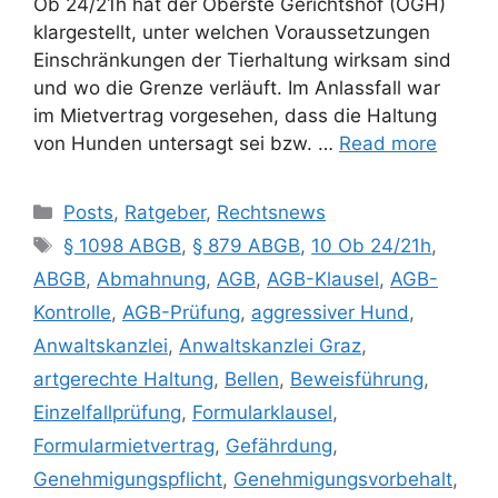
Ob 24/21h hat der Oberste Gerichtshof (OGH)
klargestellt, unter welchen Voraussetzungen
Einschränkungen der Tierhaltung wirksam sind
und wo die Grenze verläuft. Im Anlassfall war
im Mietvertrag vorgesehen, dass die Haltung
von Hunden untersagt sei bzw. …
Read more
Posts
,
Ratgeber
,
Rechtsnews
§ 1098 ABGB
,
§ 879 ABGB
,
10 Ob 24/21h
,
ABGB
,
Abmahnung
,
AGB
,
AGB-Klausel
,
AGB-
Kontrolle
,
AGB-Prüfung
,
aggressiver Hund
,
Anwaltskanzlei
,
Anwaltskanzlei Graz
,
artgerechte Haltung
,
Bellen
,
Beweisführung
,
Einzelfallprüfung
,
Formularklausel
,
Formularmietvertrag
,
Gefährdung
,
Genehmigungspflicht
,
Genehmigungsvorbehalt
,