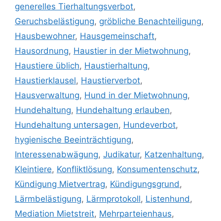
generelles Tierhaltungsverbot
,
Geruchsbelästigung
,
gröbliche Benachteiligung
,
Hausbewohner
,
Hausgemeinschaft
,
Hausordnung
,
Haustier in der Mietwohnung
,
Haustiere üblich
,
Haustierhaltung
,
Haustierklausel
,
Haustierverbot
,
Hausverwaltung
,
Hund in der Mietwohnung
,
Hundehaltung
,
Hundehaltung erlauben
,
Hundehaltung untersagen
,
Hundeverbot
,
hygienische Beeinträchtigung
,
Interessenabwägung
,
Judikatur
,
Katzenhaltung
,
Kleintiere
,
Konfliktlösung
,
Konsumentenschutz
,
Kündigung Mietvertrag
,
Kündigungsgrund
,
Lärmbelästigung
,
Lärmprotokoll
,
Listenhund
,
Mediation Mietstreit
,
Mehrparteienhaus
,