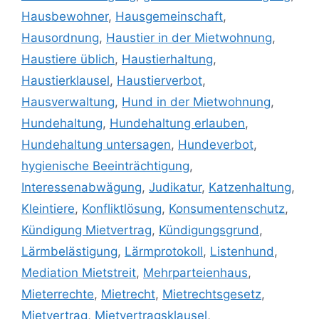
Hausbewohner
,
Hausgemeinschaft
,
Hausordnung
,
Haustier in der Mietwohnung
,
Haustiere üblich
,
Haustierhaltung
,
Haustierklausel
,
Haustierverbot
,
Hausverwaltung
,
Hund in der Mietwohnung
,
Hundehaltung
,
Hundehaltung erlauben
,
Hundehaltung untersagen
,
Hundeverbot
,
hygienische Beeinträchtigung
,
Interessenabwägung
,
Judikatur
,
Katzenhaltung
,
Kleintiere
,
Konfliktlösung
,
Konsumentenschutz
,
Kündigung Mietvertrag
,
Kündigungsgrund
,
Lärmbelästigung
,
Lärmprotokoll
,
Listenhund
,
Mediation Mietstreit
,
Mehrparteienhaus
,
Mieterrechte
,
Mietrecht
,
Mietrechtsgesetz
,
Mietvertrag
,
Mietvertragsklausel
,