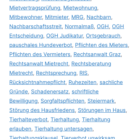
Mietvertragsprüfung
,
Mietwohnung
,
Mitbewohner
,
Mitmieter
,
MRG
,
Nachbarn
,
Nachbarschaftsstreit
,
Normalmaß
,
OGH
,
OGH
Entscheidung
,
OGH Judikatur
,
Ortsgebrauch
,
pauschales Hundeverbot
,
Pflichten des Mieters
,
Pflichten des Vermieters
,
Rechtsanwalt Graz
,
Rechtsanwalt Mietrecht
,
Rechtsberatung
Mietrecht
,
Rechtsprechung
,
RIS
,
Rücksichtnahmepflicht
,
Ruhezeiten
,
sachliche
Gründe
,
Schadenersatz
,
schriftliche
Bewilligung
,
Sorgfaltspflichten
,
Steiermark
,
Störung des Hausfriedens
,
Störungen im Haus
,
Tierhalteverbot
,
Tierhaltung
,
Tierhaltung
erlauben
,
Tierhaltung untersagen
,
Tierhaltungsklausel
,
Tierverbot unwirksam
,