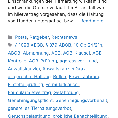
Einschränkungen der Tierhaltung wirksam sind
und wo die Grenze verläuft. Im Anlassfall war
im Mietvertrag vorgesehen, dass die Haltung
von Hunden untersagt sei bzw. …
Read more
Posts
,
Ratgeber
,
Rechtsnews
§ 1098 ABGB
,
§ 879 ABGB
,
10 Ob 24/21h
,
ABGB
,
Abmahnung
,
AGB
,
AGB-Klausel
,
AGB-
Kontrolle
,
AGB-Prüfung
,
aggressiver Hund
,
Anwaltskanzlei
,
Anwaltskanzlei Graz
,
artgerechte Haltung
,
Bellen
,
Beweisführung
,
Einzelfallprüfung
,
Formularklausel
,
Formularmietvertrag
,
Gefährdung
,
Genehmigungspflicht
,
Genehmigungsvorbehalt
,
generelles Tierhaltungsverbot
,
Geruchsbelästigung
,
gröbliche Benachteiligung
,