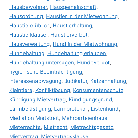
Hausbewohner
,
Hausgemeinschaft
,
Hausordnung
,
Haustier in der Mietwohnung
,
Haustiere üblich
,
Haustierhaltung
,
Haustierklausel
,
Haustierverbot
,
Hausverwaltung
,
Hund in der Mietwohnung
,
Hundehaltung
,
Hundehaltung erlauben
,
Hundehaltung untersagen
,
Hundeverbot
,
hygienische Beeinträchtigung
,
Interessenabwägung
,
Judikatur
,
Katzenhaltung
,
Kleintiere
,
Konfliktlösung
,
Konsumentenschutz
,
Kündigung Mietvertrag
,
Kündigungsgrund
,
Lärmbelästigung
,
Lärmprotokoll
,
Listenhund
,
Mediation Mietstreit
,
Mehrparteienhaus
,
Mieterrechte
,
Mietrecht
,
Mietrechtsgesetz
,
Mietvertrag
,
Mietvertragsklausel
,