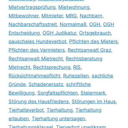
Mietvertragsprüfung
,
Mietwohnung
,
Mitbewohner
,
Mitmieter
,
MRG
,
Nachbarn
,
Nachbarschaftsstreit
,
Normalmaß
,
OGH
,
OGH
Entscheidung
,
OGH Judikatur
,
Ortsgebrauch
,
pauschales Hundeverbot
,
Pflichten des Mieters
,
Pflichten des Vermieters
,
Rechtsanwalt Graz
,
Rechtsanwalt Mietrecht
,
Rechtsberatung
Mietrecht
,
Rechtsprechung
,
RIS
,
Rücksichtnahmepflicht
,
Ruhezeiten
,
sachliche
Gründe
,
Schadenersatz
,
schriftliche
Bewilligung
,
Sorgfaltspflichten
,
Steiermark
,
Störung des Hausfriedens
,
Störungen im Haus
,
Tierhalteverbot
,
Tierhaltung
,
Tierhaltung
erlauben
,
Tierhaltung untersagen
,
Tierhaltungsklausel
,
Tierverbot unwirksam
,