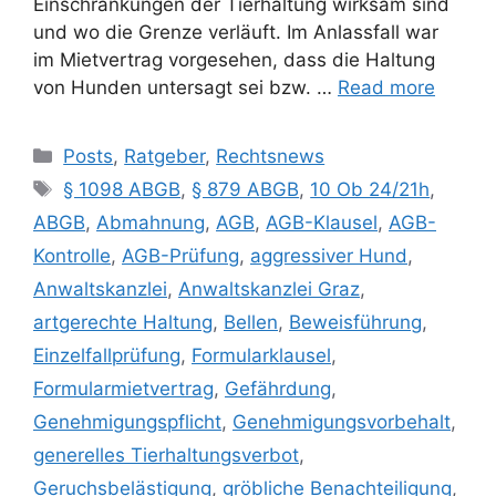
Einschränkungen der Tierhaltung wirksam sind
und wo die Grenze verläuft. Im Anlassfall war
im Mietvertrag vorgesehen, dass die Haltung
von Hunden untersagt sei bzw. …
Read more
Posts
,
Ratgeber
,
Rechtsnews
§ 1098 ABGB
,
§ 879 ABGB
,
10 Ob 24/21h
,
ABGB
,
Abmahnung
,
AGB
,
AGB-Klausel
,
AGB-
Kontrolle
,
AGB-Prüfung
,
aggressiver Hund
,
Anwaltskanzlei
,
Anwaltskanzlei Graz
,
artgerechte Haltung
,
Bellen
,
Beweisführung
,
Einzelfallprüfung
,
Formularklausel
,
Formularmietvertrag
,
Gefährdung
,
Genehmigungspflicht
,
Genehmigungsvorbehalt
,
generelles Tierhaltungsverbot
,
Geruchsbelästigung
,
gröbliche Benachteiligung
,